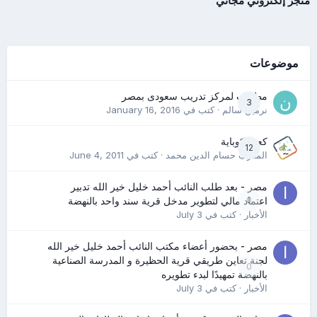
متجر إلكتروني مجاني
موضوعات
مطلوب لمركز تدريب سعودى بمصر
3
نرمين سالم
· كتب في
January 16, 2016
كعب كوباية
12
المدرب حسام الدين محمد
· كتب في
June 4, 2011
مصر - بعد طلب النائب أحمد خليل خير الله تدبير
0
اعتماد مالي لتطوير مدخل قرية سند واحد بالنهضة
الأخبار
· كتب في
July 3
مصر - بحضور أعضاء مكتب النائب أحمد خليل خير الله
لجنة تعاين طريقي قرية الحظيرة و المدرسة الصناعية
0
بالنهضة تمهيدًا لبدء تطويره
الأخبار
· كتب في
July 3