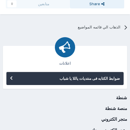
Share
متابعين
0
الذهاب الي قائمه المواضيع
اعلانات
ضوابط الكتابه فى منتديات ياللا يا شباب
شنطة
منصة شنطة
متجر الكتروني