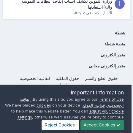
وزارة التموين تكشف أسباب إيقاف البطاقات التموينية
0
وآلية استعادتها
الأخبار
· كتب في
July 2
شنطة
منصة شنطة
متجر الكتروني
متجر إلكتروني مجاني
حقوق الطبع والنشر
حقوق الملكية
اتفاقيه الخصوصيه
إتصل بنا
Important Information
Powered by Invision Community
Terms of Use
By using this site, you agree to our
,
اتفاقيه
الخصوصيه
,
قوانين الموقع
, We have placed
on your device
cookies
to help make this website better. You can
adjust your cookie
settings
, otherwise we'll assume you're okay to continue..
Reject Cookies
Accept Cookies