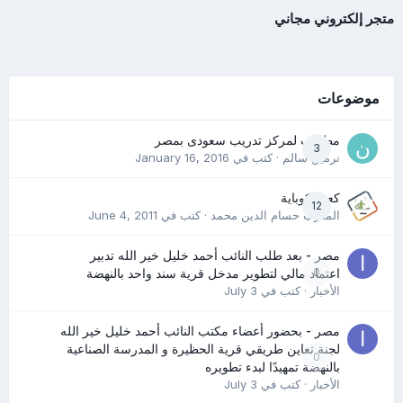
متجر إلكتروني مجاني
موضوعات
مطلوب لمركز تدريب سعودى بمصر
3
نرمين سالم
· كتب في
January 16, 2016
كعب كوباية
12
المدرب حسام الدين محمد
· كتب في
June 4, 2011
مصر - بعد طلب النائب أحمد خليل خير الله تدبير
0
اعتماد مالي لتطوير مدخل قرية سند واحد بالنهضة
الأخبار
· كتب في
July 3
مصر - بحضور أعضاء مكتب النائب أحمد خليل خير الله
لجنة تعاين طريقي قرية الحظيرة و المدرسة الصناعية
0
بالنهضة تمهيدًا لبدء تطويره
الأخبار
· كتب في
July 3