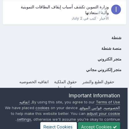
وزارة التموين تكشف أسباب إيقاف البطاقات التموينية
0
وآلية استعادتها
الأخبار
· كتب في
July 2
شنطة
منصة شنطة
متجر الكتروني
متجر إلكتروني مجاني
حقوق الطبع والنشر
حقوق الملكية
اتفاقيه الخصوصيه
إتصل بنا
Important Information
Powered by Invision Community
Terms of Use
By using this site, you agree to our
,
اتفاقيه
الخصوصيه
,
قوانين الموقع
, We have placed
on your device
cookies
to help make this website better. You can
adjust your cookie
settings
, otherwise we'll assume you're okay to continue..
Reject Cookies
Accept Cookies