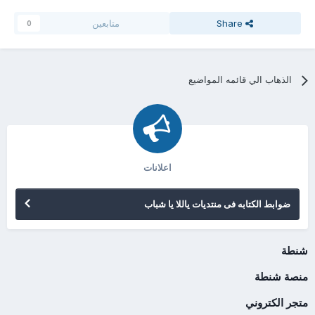
Share
متابعين
0
الذهاب الي قائمه المواضيع
اعلانات
ضوابط الكتابه فى منتديات ياللا يا شباب
شنطة
منصة شنطة
متجر الكتروني