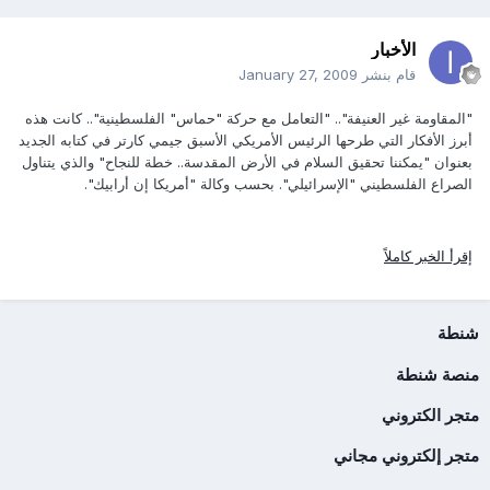
الأخبار
قام بنشر
January 27, 2009
"المقاومة غير العنيفة".. "التعامل مع حركة "حماس" الفلسطينية".. كانت هذه
أبرز الأفكار التي طرحها الرئيس الأمريكي الأسبق جيمي كارتر في كتابه الجديد
بعنوان "يمكننا تحقيق السلام في الأرض المقدسة.. خطة للنجاح" والذي يتناول
الصراع الفلسطيني "الإسرائيلي". بحسب وكالة "أمريكا إن أرابيك".
إقرأ الخبر كاملاً
شنطة
منصة شنطة
متجر الكتروني
متجر إلكتروني مجاني