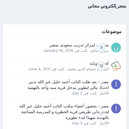
متجر إلكتروني مجاني
موضوعات
مطلوب لمركز تدريب سعودى بمصر
3
نرمين سالم
· كتب في
January 16, 2016
كعب كوباية
12
المدرب حسام الدين محمد
· كتب في
June 4, 2011
مصر - بعد طلب النائب أحمد خليل خير الله تدبير
0
اعتماد مالي لتطوير مدخل قرية سند واحد بالنهضة
الأخبار
· كتب في
July 3
مصر - بحضور أعضاء مكتب النائب أحمد خليل خير الله
لجنة تعاين طريقي قرية الحظيرة و المدرسة الصناعية
0
بالنهضة تمهيدًا لبدء تطويره
الأخبار
· كتب في
July 3