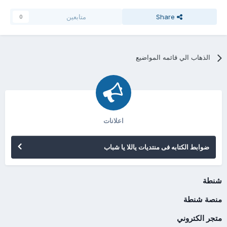
Share
متابعين
0
الذهاب الي قائمه المواضيع
اعلانات
ضوابط الكتابه فى منتديات ياللا يا شباب
شنطة
منصة شنطة
متجر الكتروني