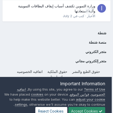
وزارة التموين تكشف أسباب إيقاف البطاقات التموينية
0
وآلية استعادتها
الأخبار
· كتب في
July 2
شنطة
منصة شنطة
متجر الكتروني
متجر إلكتروني مجاني
حقوق الطبع والنشر
حقوق الملكية
اتفاقيه الخصوصيه
إتصل بنا
Important Information
Powered by Invision Community
Terms of Use
By using this site, you agree to our
,
اتفاقيه
الخصوصيه
,
قوانين الموقع
, We have placed
on your device
cookies
to help make this website better. You can
adjust your cookie
settings
, otherwise we'll assume you're okay to continue..
Reject Cookies
Accept Cookies