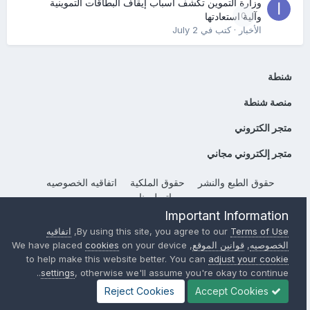
وزارة التموين تكشف أسباب إيقاف البطاقات التموينية
0
وآلية استعادتها
الأخبار
· كتب في
July 2
شنطة
منصة شنطة
متجر الكتروني
متجر إلكتروني مجاني
حقوق الطبع والنشر
حقوق الملكية
اتفاقيه الخصوصيه
إتصل بنا
Important Information
Powered by Invision Community
Terms of Use
By using this site, you agree to our
,
اتفاقيه
الخصوصيه
,
قوانين الموقع
, We have placed
on your device
cookies
to help make this website better. You can
adjust your cookie
settings
, otherwise we'll assume you're okay to continue..
Reject Cookies
Accept Cookies