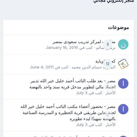
متجر إلكتروني مجاني
موضوعات
مطلوب لمركز تدريب سعودى بمصر
3
نرمين سالم
· كتب في
January 16, 2016
كعب كوباية
12
المدرب حسام الدين محمد
· كتب في
June 4, 2011
مصر - بعد طلب النائب أحمد خليل خير الله تدبير
0
اعتماد مالي لتطوير مدخل قرية سند واحد بالنهضة
الأخبار
· كتب في
July 3
مصر - بحضور أعضاء مكتب النائب أحمد خليل خير الله
لجنة تعاين طريقي قرية الحظيرة و المدرسة الصناعية
0
بالنهضة تمهيدًا لبدء تطويره
الأخبار
· كتب في
July 3