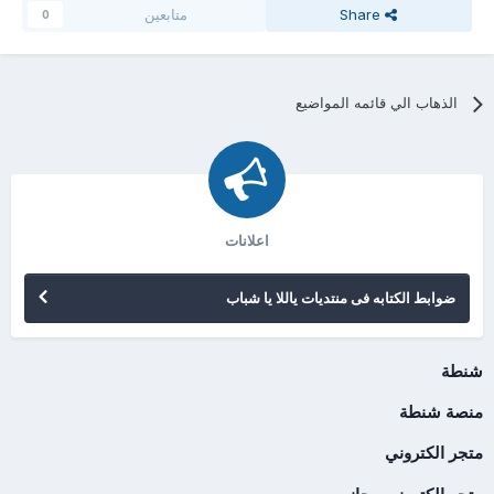
Share
متابعين
0
الذهاب الي قائمه المواضيع
اعلانات
ضوابط الكتابه فى منتديات ياللا يا شباب
شنطة
منصة شنطة
متجر الكتروني