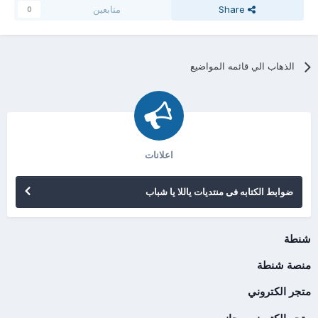
Share
متابعين
0
الذهاب الي قائمه المواضيع
اعلانات
ضوابط الكتابه فى منتديات ياللا يا شباب
شنطة
منصة شنطة
متجر الكتروني