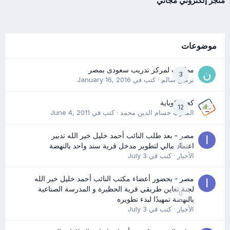
متجر إلكتروني مجاني
موضوعات
مطلوب لمركز تدريب سعودى بمصر
3
نرمين سالم
· كتب في
January 16, 2016
كعب كوباية
12
المدرب حسام الدين محمد
· كتب في
June 4, 2011
مصر - بعد طلب النائب أحمد خليل خير الله تدبير
0
اعتماد مالي لتطوير مدخل قرية سند واحد بالنهضة
الأخبار
· كتب في
July 3
مصر - بحضور أعضاء مكتب النائب أحمد خليل خير الله
لجنة تعاين طريقي قرية الحظيرة و المدرسة الصناعية
0
بالنهضة تمهيدًا لبدء تطويره
الأخبار
· كتب في
July 3