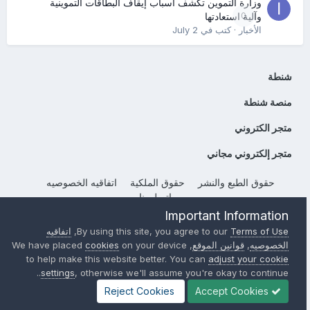
وزارة التموين تكشف أسباب إيقاف البطاقات التموينية
0
وآلية استعادتها
الأخبار
· كتب في
July 2
شنطة
منصة شنطة
متجر الكتروني
متجر إلكتروني مجاني
حقوق الطبع والنشر
حقوق الملكية
اتفاقيه الخصوصيه
إتصل بنا
Important Information
Powered by Invision Community
Terms of Use
By using this site, you agree to our
,
اتفاقيه
الخصوصيه
,
قوانين الموقع
, We have placed
on your device
cookies
to help make this website better. You can
adjust your cookie
settings
, otherwise we'll assume you're okay to continue..
Reject Cookies
Accept Cookies