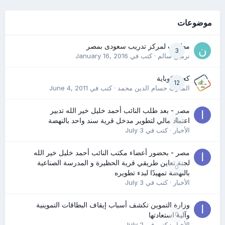
موضوعات
مطلوب لمركز تدريب سعودى بمصر
3
نرمين سالم
· كتب في
January 16, 2016
كعب كوباية
12
المدرب حسام الدين محمد
· كتب في
June 4, 2011
مصر - بعد طلب النائب أحمد خليل خير الله تدبير
0
اعتماد مالي لتطوير مدخل قرية سند واحد بالنهضة
الأخبار
· كتب في
July 3
مصر - بحضور أعضاء مكتب النائب أحمد خليل خير الله
لجنة تعاين طريقي قرية الحظيرة و المدرسة الصناعية
0
بالنهضة تمهيدًا لبدء تطويره
الأخبار
· كتب في
July 3
وزارة التموين تكشف أسباب إيقاف البطاقات التموينية
0
وآلية استعادتها
الأخبار
· كتب في
July 2