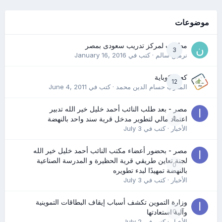
موضوعات
مطلوب لمركز تدريب سعودى بمصر
3
نرمين سالم
· كتب في
January 16, 2016
كعب كوباية
12
المدرب حسام الدين محمد
· كتب في
June 4, 2011
مصر - بعد طلب النائب أحمد خليل خير الله تدبير
0
اعتماد مالي لتطوير مدخل قرية سند واحد بالنهضة
الأخبار
· كتب في
July 3
مصر - بحضور أعضاء مكتب النائب أحمد خليل خير الله
لجنة تعاين طريقي قرية الحظيرة و المدرسة الصناعية
0
بالنهضة تمهيدًا لبدء تطويره
الأخبار
· كتب في
July 3
وزارة التموين تكشف أسباب إيقاف البطاقات التموينية
0
وآلية استعادتها
الأخبار
· كتب في
July 2