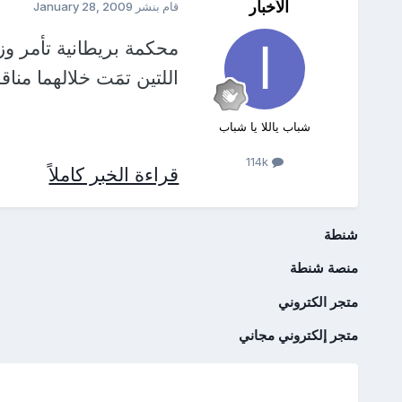
الأخبار
قام بنشر
January 28, 2009
محكمة بريطانية تأمر 
اللتين تمَت خلالهما مناقش
شباب ياللا يا شباب
114k
قراءة الخبر كاملاً
شنطة
منصة شنطة
متجر الكتروني
متجر إلكتروني مجاني