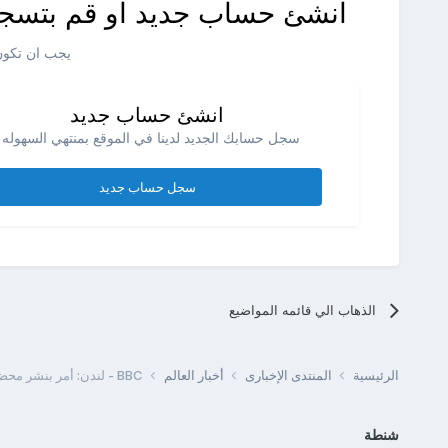
انشئ حساب جديد او قم بتسجي
يجب ان تكون 
انشئ حساب جديد
سجل حسابك الجديد لدينا في الموقع بمنتهي السهوله .
سجل حساب جديد
الذهاب الي قائمه المواضيع
الرئيسية
المنتدى الإخبارى
أخبار العالم
BBC - لندن: أمر بنشر محضري جلستي مناقشة غزو العراق
شنطة