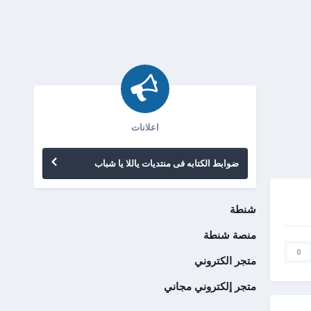
اعلانات
ضوابط الكتابه فى منتديات ياللا يا شباب
شنطة
منصة شنطة
0
متجر الكتروني
متجر إلكتروني مجاني