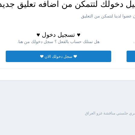
ل دخولك لتتمكن من اضافه تعليق جديد
عضوا لدينا لتتمكن من التعليق
♥ تسجيل دخول ♥
هل تمتلك حساب بالفعل ؟ سجل دخولك من هنا.
♥ سجل دخولك الان ♥