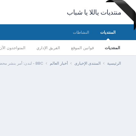
منتديات ياللا يا شباب
المنتديات
النشاطات
المنتديات
قوانين الموقع
الفريق الإداري
المتواجدون الآن
الرئيسية
المنتدى الإخبارى
أخبار العالم
BBC - لندن: أمر بنشر محضري جلستي مناقشة غزو العراق