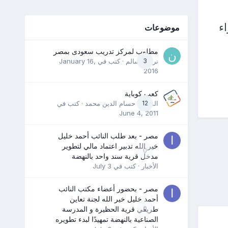
ء
موضوعات
مطلوب لمركز تدريب سعودى بمصر
3
نرمين سالم
· كتب في
January 16,
2016
كعب كوباية
12
المدرب حسام الدين محمد
· كتب في
June 4, 2011
مصر - بعد طلب النائب أحمد خليل
خير الله تدبير اعتماد مالي لتطوير
0
مدخل قرية سند واحد بالنهضة
الأخبار
· كتب في
July 3
مصر - بحضور أعضاء مكتب النائب
أحمد خليل خير الله لجنة تعاين
0
طريقي قرية الحظيرة و المدرسة
الصناعية بالنهضة تمهيدًا لبدء تطويره