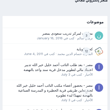
متجر إلكتروني مجاني
موضوعات
مطلوب لمركز تدريب سعودى بمصر
3
نرمين سالم
· كتب في
January 16, 2016
كعب كوباية
12
المدرب حسام الدين محمد
· كتب في
June 4, 2011
مصر - بعد طلب النائب أحمد خليل خير الله تدبير
0
اعتماد مالي لتطوير مدخل قرية سند واحد بالنهضة
الأخبار
· كتب في
July 3
مصر - بحضور أعضاء مكتب النائب أحمد خليل خير الله
لجنة تعاين طريقي قرية الحظيرة و المدرسة الصناعية
0
بالنهضة تمهيدًا لبدء تطويره
الأخبار
· كتب في
July 3