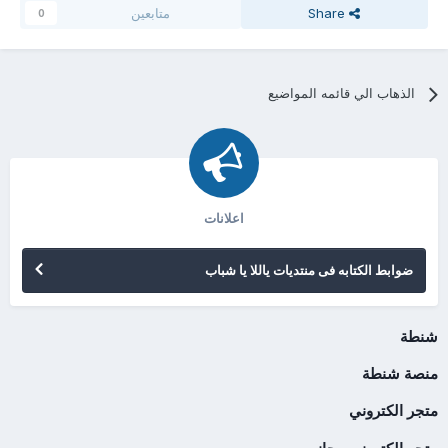
Share
متابعين
0
الذهاب الي قائمه المواضيع
اعلانات
ضوابط الكتابه فى منتديات ياللا يا شباب
شنطة
منصة شنطة
متجر الكتروني