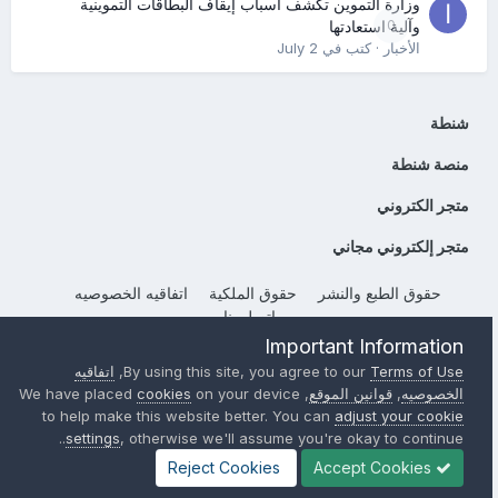
وزارة التموين تكشف أسباب إيقاف البطاقات التموينية
0
وآلية استعادتها
الأخبار
· كتب في
July 2
شنطة
منصة شنطة
متجر الكتروني
متجر إلكتروني مجاني
حقوق الطبع والنشر
حقوق الملكية
اتفاقيه الخصوصيه
إتصل بنا
Important Information
Powered by Invision Community
Terms of Use
By using this site, you agree to our
,
اتفاقيه
الخصوصيه
,
قوانين الموقع
, We have placed
on your device
cookies
to help make this website better. You can
adjust your cookie
settings
, otherwise we'll assume you're okay to continue..
Reject Cookies
Accept Cookies