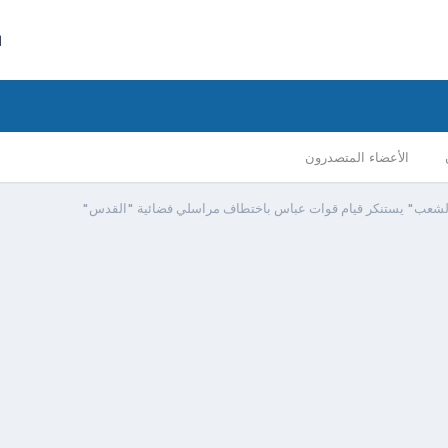
ا
الأعضاء المتصدرون
الشعب" يستنكر قيام قوات عباس باختطاف مراسلي فضائية "القدس"