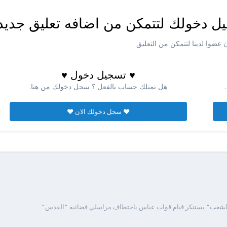
ل دخولك لتتمكن من اضافه تعليق جديد
عضوا لدينا لتتمكن من التعليق
♥ تسجيل دخول ♥
هل تمتلك حساب بالفعل ؟ سجل دخولك من هنا.
♥ سجل دخولك الان ♥
الشعب" يستنكر قيام قوات عباس باختطاف مراسلي فضائية "القدس"