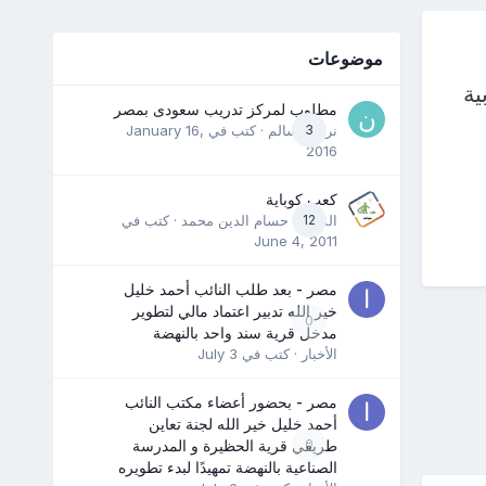
موضوعات
ية
مطلوب لمركز تدريب سعودى بمصر
3
نرمين سالم
· كتب في
January 16,
2016
كعب كوباية
12
المدرب حسام الدين محمد
· كتب في
June 4, 2011
مصر - بعد طلب النائب أحمد خليل
خير الله تدبير اعتماد مالي لتطوير
0
مدخل قرية سند واحد بالنهضة
الأخبار
· كتب في
July 3
مصر - بحضور أعضاء مكتب النائب
أحمد خليل خير الله لجنة تعاين
0
طريقي قرية الحظيرة و المدرسة
الصناعية بالنهضة تمهيدًا لبدء تطويره