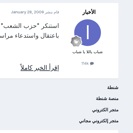
الأخبار
قام بنشر
January 28, 2009
استنكر "حزب الشعب" ا
باعتقال واستدعاء مراس
شباب ياللا يا شباب
114k
إقرأ الخبر كاملاً
شنطة
منصة شنطة
متجر الكتروني
متجر إلكتروني مجاني