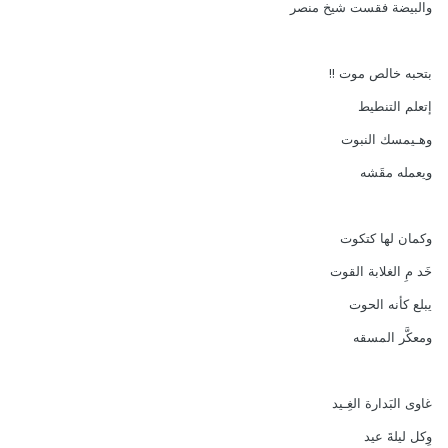
والبيضة فقست شيخ منصر
بتحبه خالص موت !!
إتعلم التنطيط
وهـيمسك النبوت
ويعمله مقَشه
وكمان لها كتكوت
خَد مِ الغلابة القوت
يبلع كأنه الحوت
ومعكَّر المسقه
غاوى البَدارة الغِـيد
وِكل ليلةَ عيد