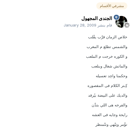
مشرفي الأقسام
الجندى المجهول
قام بنشر
January 28, 2009
خلاص الزمان قرَّب يقْلب
والشمس تطلع م المغرب
و الكوره خرجت م الملعب
والماتش شغال وبنلعب
وحكمنا واخِد تعسيله
كِـتر الكلام فى المقصوره
والديك على البيضة بيُرقد
والفرخه هى اللي بتدَّن
رايحة وجايه فى العشه
تؤْمر وتِنْهي وتتْمنظر