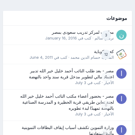
موضوعات
مطلوب لمركز تدريب سعودى بمصر
3
نرمين سالم
· كتب في
January 16, 2016
كعب كوباية
12
المدرب حسام الدين محمد
· كتب في
June 4, 2011
مصر - بعد طلب النائب أحمد خليل خير الله تدبير
0
اعتماد مالي لتطوير مدخل قرية سند واحد بالنهضة
الأخبار
· كتب في
July 3
مصر - بحضور أعضاء مكتب النائب أحمد خليل خير الله
لجنة تعاين طريقي قرية الحظيرة و المدرسة الصناعية
0
بالنهضة تمهيدًا لبدء تطويره
الأخبار
· كتب في
July 3
وزارة التموين تكشف أسباب إيقاف البطاقات التموينية
0
وآلية استعادتها