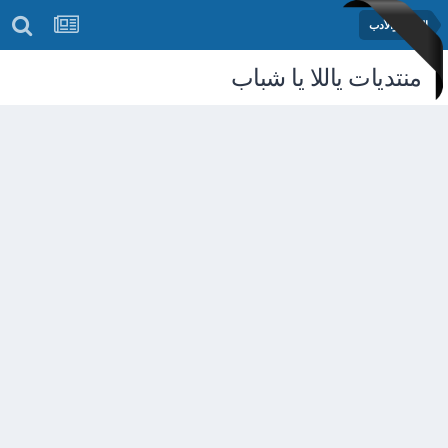
الشعر والأدب
منتديات ياللا يا شباب