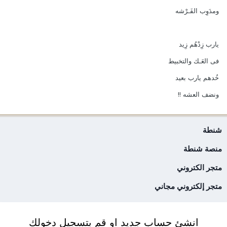
ومدَوِب الفَـرْشه
يارب زِدْهُم زِيد
فى العَـك والتخبيط
خُدهم يارب بعيد
ونضف العشه !!
شنطة
منصة شنطة
متجر الكتروني
متجر إلكتروني مجاني
انشئ حساب جديد او قم بتسجيل دخولك