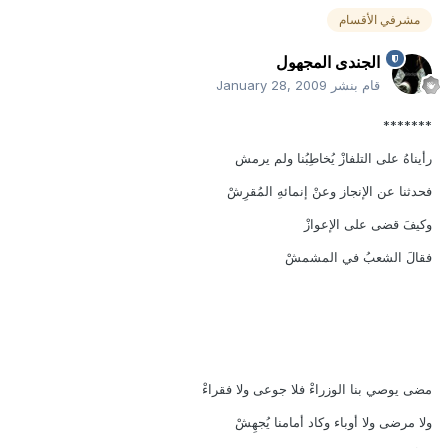
مشرفي الأقسام
الجندى المجهول
قام بنشر
January 28, 2009
*******
رأيناهُ على التلفازْ يُخاطِبُنا ولم يرمش
فحدثنا عن الإنجاز وعنْ إنمائهِ المُقرِشْ
وكيفَ قضى على الإعوازْ
فقالَ الشعبُ في المشمشْ
مضى يوصي بنا الوزراءْ فلا جوعى ولا فقراءْ
ولا مرضى ولا أوباء وكاد أمامنا يُجهِشْ