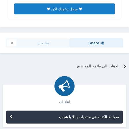
♥ سجل دخولك الان ♥
Share
متابعين
0
الذهاب الي قائمه المواضيع
اعلانات
ضوابط الكتابه فى منتديات ياللا يا شباب