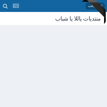
الشعر والأدب
منتديات ياللا يا شباب