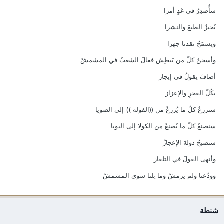
سأُصدِرُ في غدٍ أمرا
يُجيزُ الطبعَ والنشرا
ويسمَحُ نقدنا جهرا
وأسجنُ كلّ من يَبطِش فقالَ الشعبُ في المشمشْ
أضافَ يقولُ في إيجاز
بكُلّ الفخرِ والإعزاز
سنزرعُ كلّ ما يُزرعْ من ((الفوله )) إلى الصويا
سنصنعُ كلّ ما يُصنعْ من الكولا إلى البويا
سنصبحُ دولةَ الإعجازْ
وأنهى القولَ في التلفاز
وودّعنا ولم يرمشْ وما نِلنا سوى المشمشْ
شنطة