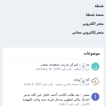
شنطة
منصة شنطة
متجر الكتروني
متجر إلكتروني مجاني
موضوعات
مطلوب لمركز تدريب سعودى بمصر
3
نرمين سالم
· كتب في
January 16, 2016
كعب كوباية
12
المدرب حسام الدين محمد
· كتب في
June 4, 2011
مصر - بعد طلب النائب أحمد خليل خير الله تدبير
0
اعتماد مالي لتطوير مدخل قرية سند واحد بالنهضة
الأخبار
· كتب في
July 3