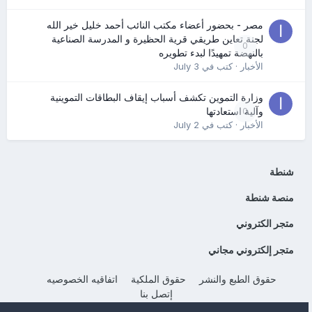
مصر - بحضور أعضاء مكتب النائب أحمد خليل خير الله
لجنة تعاين طريقي قرية الحظيرة و المدرسة الصناعية
0
بالنهضة تمهيدًا لبدء تطويره
الأخبار
· كتب في
July 3
وزارة التموين تكشف أسباب إيقاف البطاقات التموينية
0
وآلية استعادتها
الأخبار
· كتب في
July 2
شنطة
منصة شنطة
متجر الكتروني
متجر إلكتروني مجاني
حقوق الطبع والنشر
حقوق الملكية
اتفاقيه الخصوصيه
إتصل بنا
Powered by Invision Community