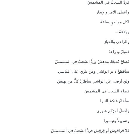
فردَّ الشعبُ في المشمشْ
وأعطى الأمرَ والإيعاز
لكل مواطنٍ ساعهْ
وولاعهْ ...
وللراعي وللخباز
قمبازٌ ودراعهْ
فصاحَ مُذيعُهُ مدهشْ وردَّ الشعبُ في المشمشْ
سأقطعُ دابر الواشي ومن يثري على الماشي
ولن أرضى عن الواشي سأطرُدُ كلَّ من يهبشْ
فصاحَ الشعب في المشمشْ
سأخلعُ عنكمُ النيرا
وأجعلُ أمرَكم شورى
وتسهيلاً وتيسيرا
فلا قراقوشَ أو قِرقِش فردَّ الشعبُ في المشمشْ