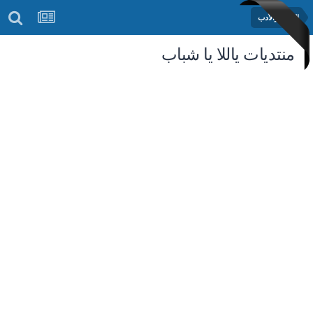
الشعر والأدب
منتديات ياللا يا شباب