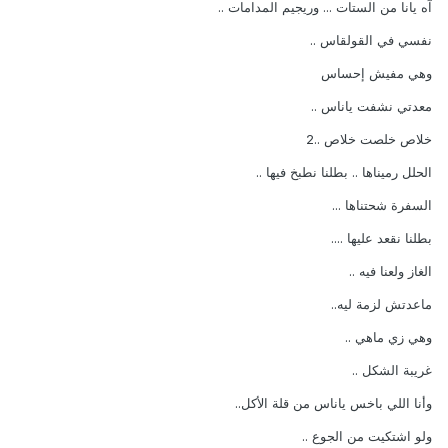
آه يانا من الستات ... وريجيم المدامات ..
نفسي في القولقاس ..
وهي مفيش إحساس
معدتي نشفت ياناس ..
خلاص خلصت خلاص ..2
الحلل رميناها .. بطلنا نطبخ فيها ..
السفرة شحتناها ...
بطلنا نقعد عليها ....
الغاز ولعنا فيه ..
ماعدتش لزمة ليه..
وهي زي ماهي ..
غريبة الشكل ..
وأنا اللي باخس ياناس من قلة الأكل..
ولو اشتكيت من الجوع ..