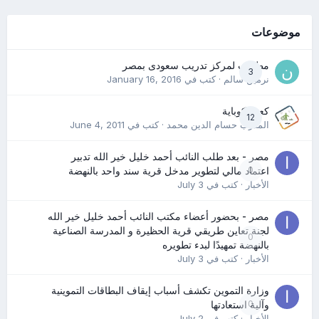
موضوعات
مطلوب لمركز تدريب سعودى بمصر
3
نرمين سالم
· كتب في
January 16, 2016
كعب كوباية
12
المدرب حسام الدين محمد
· كتب في
June 4, 2011
مصر - بعد طلب النائب أحمد خليل خير الله تدبير
0
اعتماد مالي لتطوير مدخل قرية سند واحد بالنهضة
الأخبار
· كتب في
July 3
مصر - بحضور أعضاء مكتب النائب أحمد خليل خير الله
لجنة تعاين طريقي قرية الحظيرة و المدرسة الصناعية
0
بالنهضة تمهيدًا لبدء تطويره
الأخبار
· كتب في
July 3
وزارة التموين تكشف أسباب إيقاف البطاقات التموينية
0
وآلية استعادتها
الأخبار
· كتب في
July 2