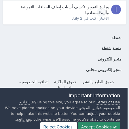
وزارة التموين تكشف أسباب إيقاف البطاقات التموينية
0
وآلية استعادتها
الأخبار
· كتب في
July 2
شنطة
منصة شنطة
متجر الكتروني
متجر إلكتروني مجاني
حقوق الطبع والنشر
حقوق الملكية
اتفاقيه الخصوصيه
إتصل بنا
Important Information
Powered by Invision Community
Terms of Use
By using this site, you agree to our
,
اتفاقيه
الخصوصيه
,
قوانين الموقع
, We have placed
on your device
cookies
to help make this website better. You can
adjust your cookie
settings
, otherwise we'll assume you're okay to continue..
Reject Cookies
Accept Cookies