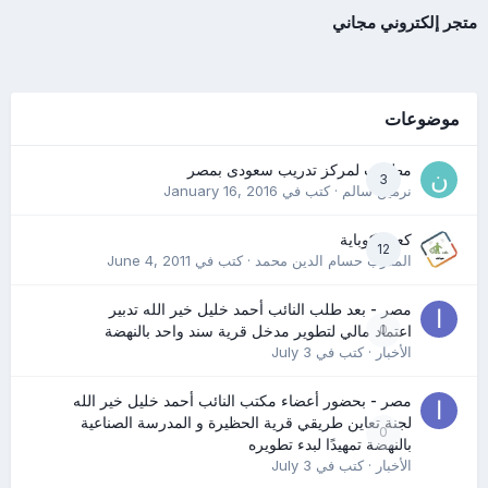
متجر إلكتروني مجاني
موضوعات
مطلوب لمركز تدريب سعودى بمصر
3
نرمين سالم
· كتب في
January 16, 2016
كعب كوباية
12
المدرب حسام الدين محمد
· كتب في
June 4, 2011
مصر - بعد طلب النائب أحمد خليل خير الله تدبير
0
اعتماد مالي لتطوير مدخل قرية سند واحد بالنهضة
الأخبار
· كتب في
July 3
مصر - بحضور أعضاء مكتب النائب أحمد خليل خير الله
لجنة تعاين طريقي قرية الحظيرة و المدرسة الصناعية
0
بالنهضة تمهيدًا لبدء تطويره
الأخبار
· كتب في
July 3