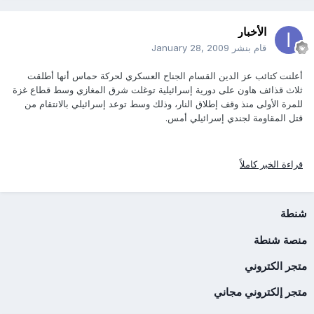
الأخبار
قام بنشر
January 28, 2009
أعلنت كتائب عز الدين القسام الجناح العسكري لحركة حماس أنها أطلقت
ثلاث قذائف هاون على دورية إسرائيلية توغلت شرق المغازي وسط قطاع غزة
للمرة الأولى منذ وقف إطلاق النار، وذلك وسط توعد إسرائيلي بالانتقام من
قتل المقاومة لجندي إسرائيلي أمس.
قراءة الخبر كاملاً
شنطة
منصة شنطة
متجر الكتروني
متجر إلكتروني مجاني