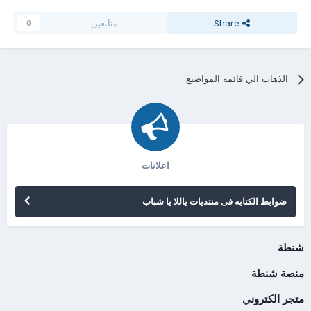
Share
متابعين
0
الذهاب الي قائمه المواضيع
اعلانات
ضوابط الكتابه فى منتديات ياللا يا شباب
شنطة
منصة شنطة
متجر الكتروني