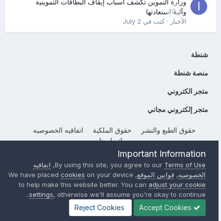
وزارة التموين تكشف أسباب إيقاف البطاقات التموينية
0
وآلية استعادتها
الأخبار
· كتب في
July 2
شنطة
منصة شنطة
متجر الكتروني
متجر إلكتروني مجاني
حقوق الطبع والنشر
حقوق الملكية
اتفاقيه الخصوصيه
إتصل بنا
Important Information
Powered by Invision Community
Terms of Use
By using this site, you agree to our
,
اتفاقيه
الخصوصيه
,
قوانين الموقع
, We have placed
on your device
cookies
to help make this website better. You can
adjust your cookie
settings
, otherwise we'll assume you're okay to continue..
Reject Cookies
Accept Cookies