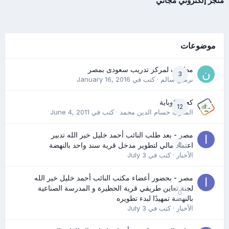
متجر إلكتروني مجاني
موضوعات
مطلوب لمركز تدريب سعودى بمصر
3
نرمين سالم
· كتب في
January 16, 2016
كعب كوباية
12
المدرب حسام الدين محمد
· كتب في
June 4, 2011
مصر - بعد طلب النائب أحمد خليل خير الله تدبير
0
اعتماد مالي لتطوير مدخل قرية سند واحد بالنهضة
الأخبار
· كتب في
July 3
مصر - بحضور أعضاء مكتب النائب أحمد خليل خير الله
لجنة تعاين طريقي قرية الحظيرة و المدرسة الصناعية
0
بالنهضة تمهيدًا لبدء تطويره
الأخبار
· كتب في
July 3