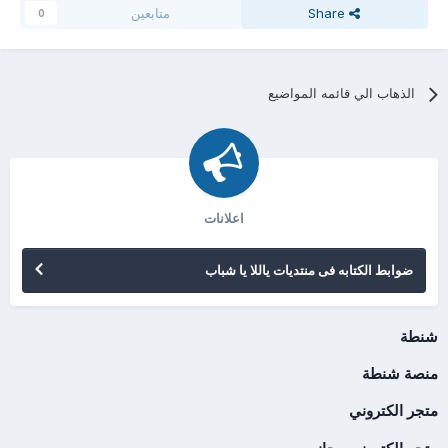
Share
متابعين
0
الذهاب الي قائمه المواضيع
اعلانات
ضوابط الكتابه فى منتديات ياللا يا شباب
شنطة
منصة شنطة
متجر الكتروني