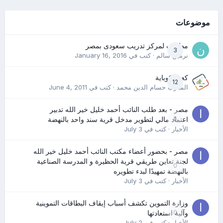
موضوعات
مطلوب لمركز تدريب سعودى بمصر
3
نرمين سالم
· كتب في
January 16, 2016
كعب كوباية
12
المدرب حسام الدين محمد
· كتب في
June 4, 2011
مصر - بعد طلب النائب أحمد خليل خير الله تدبير
0
اعتماد مالي لتطوير مدخل قرية سند واحد بالنهضة
الأخبار
· كتب في
July 3
مصر - بحضور أعضاء مكتب النائب أحمد خليل خير الله
لجنة تعاين طريقي قرية الحظيرة و المدرسة الصناعية
0
بالنهضة تمهيدًا لبدء تطويره
الأخبار
· كتب في
July 3
وزارة التموين تكشف أسباب إيقاف البطاقات التموينية
0
وآلية استعادتها
الأخبار
· كتب في
July 2