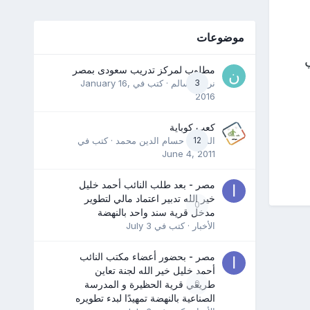
موضوعات
مطلوب لمركز تدريب سعودى بمصر
3
نرمين سالم
· كتب في
January 16,
2016
كعب كوباية
12
المدرب حسام الدين محمد
· كتب في
June 4, 2011
مصر - بعد طلب النائب أحمد خليل
خير الله تدبير اعتماد مالي لتطوير
0
مدخل قرية سند واحد بالنهضة
الأخبار
· كتب في
July 3
مصر - بحضور أعضاء مكتب النائب
أحمد خليل خير الله لجنة تعاين
0
طريقي قرية الحظيرة و المدرسة
الصناعية بالنهضة تمهيدًا لبدء تطويره