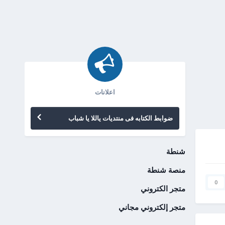
اعلانات
ضوابط الكتابه فى منتديات ياللا يا شباب
شنطة
منصة شنطة
0
متجر الكتروني
متجر إلكتروني مجاني