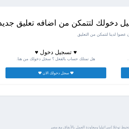
ل دخولك لتتمكن من اضافه تعليق جديد
عضوا لدينا لتتمكن من التعليق
♥ تسجيل دخول ♥
هل تمتلك حساب بالفعل ؟ سجل دخولك من هنا.
♥ سجل دخولك الان ♥
حبط توغلا إسرائيليا ومعاودة العمل بالأنفاق مع مصر