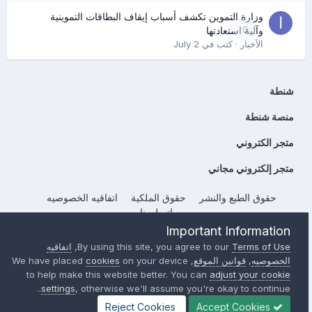
وزارة التموين تكشف أسباب إيقاف البطاقات التموينية
0
وآلية استعادتها
الأخبار
· كتب في
July 2
شنطة
منصة شنطة
متجر الكتروني
متجر إلكتروني مجاني
حقوق الطبع والنشر
حقوق الملكية
اتفاقيه الخصوصيه
إتصل بنا
Important Information
Powered by Invision Community
Terms of Use
By using this site, you agree to our
,
اتفاقيه
الخصوصيه
,
قوانين الموقع
, We have placed
on your device
cookies
to help make this website better. You can
adjust your cookie
settings
, otherwise we'll assume you're okay to continue..
Reject Cookies
Accept Cookies