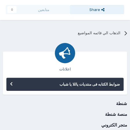
Share
متابعين
0
الذهاب الي قائمه المواضيع
اعلانات
ضوابط الكتابه فى منتديات ياللا يا شباب
شنطة
منصة شنطة
متجر الكتروني