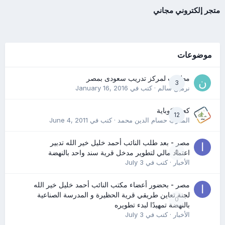
متجر إلكتروني مجاني
موضوعات
مطلوب لمركز تدريب سعودى بمصر
3
نرمين سالم
· كتب في
January 16, 2016
كعب كوباية
12
المدرب حسام الدين محمد
· كتب في
June 4, 2011
مصر - بعد طلب النائب أحمد خليل خير الله تدبير
0
اعتماد مالي لتطوير مدخل قرية سند واحد بالنهضة
الأخبار
· كتب في
July 3
مصر - بحضور أعضاء مكتب النائب أحمد خليل خير الله
لجنة تعاين طريقي قرية الحظيرة و المدرسة الصناعية
0
بالنهضة تمهيدًا لبدء تطويره
الأخبار
· كتب في
July 3