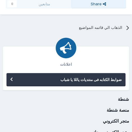
Share
متابعين
0
الذهاب الي قائمه المواضيع
اعلانات
ضوابط الكتابه فى منتديات ياللا يا شباب
شنطة
منصة شنطة
متجر الكتروني