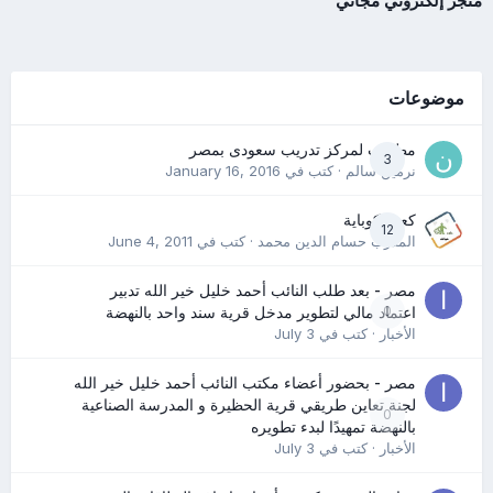
متجر إلكتروني مجاني
موضوعات
مطلوب لمركز تدريب سعودى بمصر
3
نرمين سالم
· كتب في
January 16, 2016
كعب كوباية
12
المدرب حسام الدين محمد
· كتب في
June 4, 2011
مصر - بعد طلب النائب أحمد خليل خير الله تدبير
0
اعتماد مالي لتطوير مدخل قرية سند واحد بالنهضة
الأخبار
· كتب في
July 3
مصر - بحضور أعضاء مكتب النائب أحمد خليل خير الله
لجنة تعاين طريقي قرية الحظيرة و المدرسة الصناعية
0
بالنهضة تمهيدًا لبدء تطويره
الأخبار
· كتب في
July 3