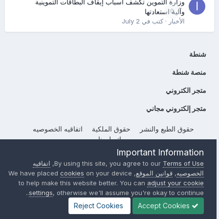
وزارة التموين تكشف أسباب إيقاف البطاقات التموينية
0
وآلية استعادتها
الأخبار
· كتب في
July 2
شنطة
منصة شنطة
متجر الكتروني
متجر إلكتروني مجاني
حقوق الطبع والنشر
حقوق الملكية
اتفاقيه الخصوصيه
إتصل بنا
Important Information
Powered by Invision Community
Terms of Use
By using this site, you agree to our
,
اتفاقيه
الخصوصيه
,
قوانين الموقع
, We have placed
on your device
cookies
to help make this website better. You can
adjust your cookie
settings
, otherwise we'll assume you're okay to continue..
Reject Cookies
Accept Cookies