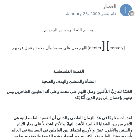
العصار
قام بنشر
January 28, 2009
بســم الله الـرحمــن الرحيــم
][
[/center
center]اللهم صل على محمد وآل محمد وعجل فرجهم
القضية الفلسطينية
النشأة والمنشئ والهدف والضحية
الحَمْدُ لله رَبِّ العّاْلمَيِن وصل اللهم على محمد وعلى آله الطيبين الطاهرين ومن
تبعهم بإحسان إلى يوم الدين أَمَّا بَعْد:
لقد بات معلومًا في هذا الزمان للقاصي والداني أن القضية الفلسطينية هي
الأهم من بين القضايا العالمية الأشد التهابًا والأكثر اشتعالاً على مدار الأيام
والسنين والأطول عمرًا والأوسع اهتمامًا بين العاملين في السياسة في العالم
بأسره، وهذا بالطبع دفع الكثيرين من أصحاب هذه القضية والمهتمين بها من