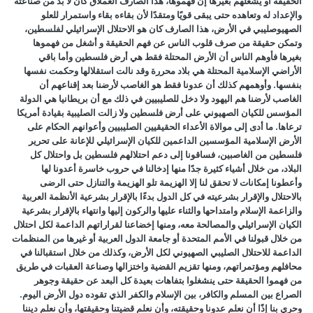
الحقيقة أو يشغلهم بغيرها إن فهموها، هذا الصارف العملاق كان لا بد من صناعته
والإعداد له وتعاهده حتى يبقى قويًا ومتقدًا لأن بقاءه بقاء واستمرار للعلو
الصهيوصليبي في الأرض، هذا الصارف كان هو الاحتلال الإسرائيلي لفلسطين،
وتمكن حقيقة من صرف قلوب الناس عن فهم الحقيقة و أشغل من فهموها
بغيرها فأوهم الناس أن الأرض المحتلة فقط هي أرض فلسطين وأما باقي
الأراضي الإسلامية المحتلة هي بلاد محررة وقد نالت استقلالها وحكمت نفسها
بنفسها. وأوهمهم كذلك أن عدونا فقط هو الغاصب لأرضنا بعد إقناعهم أن
الغاصب لأرضنا هم اليهود ولا دخل للصليبيين في ذلك مع أن بريطانيا هي الدولة
المؤسس للكيان الصهيوني على أرض فلسطين ولا زالت الصليبية بقيادة أمريكا
ترعاها. ما أدى إلى موالاة الأعداء الحقيقيين الصليبيين وأعوانهم الحكام على
الأرض الإسلامية المؤسسين الداعمين للكيان الإسرائيلي للإعانة على تحرير
فلسطين من الغاصبين، فساقونا إلى دعم احتلالهم فلسطين بل واحتلال كل
البلاد، من خلال أشياء كثيرة جدًا منها إدخالنا في حروب خاسرة أعدونا لها
وأعطونا إمكانات لا تحقق لنا إلا الهزيمة تلو الهزيمة والتنازل حتى الرضى
بالاحتلال والإقرار بشرعيته في كل الدول بدءًا بالإقرار بشرعية الأنظمة العربية
والزاعمة الإسلام وامتداحها والثناء عليها والركون إليها وانتهاء بالإقرار بشرعية
الكيان الإسرائيلي والمصالحة معه، ومنها إخضاعنا لقراراتهم الداعمة لكل احتلال
من خلال قبولنا في الأمم المتحدة أو جامعة الدول العربية أو غيرها من المنظمات
الداعمة للاحتلال الصليبي الصهيوني لكل الأرض، وكذلك من خلال استقبالنا في
محافلهم ومؤتمراتهم، ومنها تقزيم القضية واختزالها وصناعة العقبات في طريق
من فهموا الحقيقة حتى ينشغلوا بتفاهات بعيدة كل البعد عن حقيقة وجوهر
الصراع بين المسلم والكافر، بين الإسلام والكفر الذي تقوده دول الأرض اليوم.
وحري بنا إذًا أن نعلم عدونا وحقيقته، وأن نعلم قضيتنا وحقيقتها، وأن نعلم ديننا