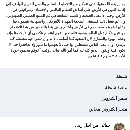
وما يريده الله منها، حتى نتمكن من التخطيط السليم والعمل القويم الهادف إلى
إقامة الدين في الأرض على أنقاض النظام العالمي والإفساد الإسرائيلي في
الأرض، وحتى لا نبقى الضحية واللقمة السائغة في فم السبع الصليبي الصهيوني،
وإن لم نفعل ذلك فسنبقى الضحية المهداة للأمريكان والصهاينة يقيمون بها
وعليها شرهم وفسادهم في الأرض وأختتم بياني هذا بالتحذير من هذا الاهتمام
من قبل حكام دول العالم بقضية فلسطين، فهم اهتمام عكسي أي لا يخدمنا وإنما
يخدم اليهود والنصارى لأن القضية كما أسلفناه لا بد وأن تبقى حية مشتعلة كما
يريدون وأن يبقى الناس منشغلين بها حتى لا يفهموا ما يدور ولا يجاهدوا حتى لا
تكون فتنة ويكون الدين كله لله كما أمر الله تعالى. وكتبه أخوكم محمود جودة.
الأحد 28محرم 1430هج.
شنطة
منصة شنطة
متجر الكتروني
متجر إلكتروني مجاني
حياتى من اجل ربى