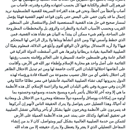
غيرهم إلى النظر والكتابة فيها كل بحسب اجتهاده وفكره وقدرته، فأصاب من
أصاب وأخطأ من أخطأ، ونحن في هذه القراءة السريعة للقضية الفلسطينية نريد
إجمال ما قد يكون خفي على البعض حتى يكون قواعد لفهم القضية فهمًا يؤصل
لمسار صحيح في حل هذه القضية المستعصية الحل والاستئصال على المنظور
القريب وبحسب الأسباب المادية والنظرات والرؤى بل والمخططات المطروحة
على الساحة، وأهم شيء ممكن أن يبتدأ به البيان هو نشأة هذه القضية، فمن
الذي خطط وأسس لها؟ ومن الذي أنشأها وبناها ولا يزال الراعي لها المتحكم
فيها؟ ولا أريد الاستدلال بوثائق لأن الواقع أقوى وأبلغ في الدلالة، فمعلوم يقينًا أن
الصليبية العالمية بقيادة بريطانيا وغيرها، هي التي أسقطت الدولة التركية في
العالم عامة وفي فلسطين خاصة، للسيطرة على العالم وإقامته بحسب رؤيتها
القائمة على أصل واحد هو محاربة الإسلام وإطفاء نور الله في الأرض، وأقامت
على أنقاضها احتلالها للبلدان التي كانت خاضعة لها ومن ثم تبديل الاحتلال الظاهر
إلى احتلال باطني أي من خلال تنصيب مجموعة من العملاء قادة ورؤساء لهذه
الدول يديرونها كيف تشاء الصليبية العالمية، فأنشئوا في مصر نظامًا حاكمًا وفي
الأردن وفي سورية وفي باقي البلدان العربية والزاعمة الإسلام، كل هذه الأنظمة
ما هي إلا وجه آخر للاحتلال يأتمر بأمره ويسبح بحمده، وسوغوه وحسنوه بما
أوتوه من إمكانات ووسائل وأسموه دولاً مستقلة ومحررة من الاحتلال بل ومعادية
له أحيانًا، وهذا التضليل حتى يتواصل ولا يدرك الحقيقة الناس لأنهم إن أدركوها
قد يتمردون على الأنظمة ويخرجون عليها بشكل أو بآخر وبالتالي تفشل الصليبية
في تحقيق أهدافها، وكذلك حتى يمتد عمر هذه الأنظمة العميلة على الأرض
لتتمكن من خدمة الصليبية العالمية بشكل كبير ومتواصل، كان لا بد من إنشاء
المفاعل التضليلي الذي لا يفتر ولا يتعطل ولا يدرك حقيقته إلا من هداه الله