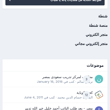
شنطة
منصة شنطة
متجر الكتروني
متجر إلكتروني مجاني
موضوعات
مطلوب لمركز تدريب سعودى بمصر
3
نرمين سالم
· كتب في
January 16, 2016
كعب كوباية
12
المدرب حسام الدين محمد
· كتب في
June 4, 2011
مصر - بعد طلب النائب أحمد خليل خير الله تدبير