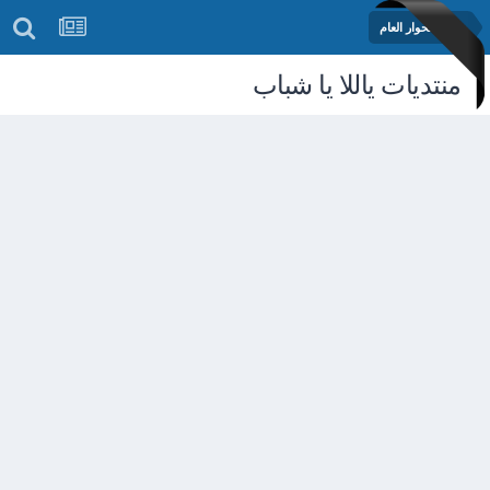
منتدى الحوار العام
منتديات ياللا يا شباب