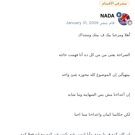
مشرفي الأقسام
NADA
قام بنشر
January 31, 2009
أهلا ومرحبا بيك ف بيتك ومنتداك
الصراحة يعنى من من كل ده أنا فهمت حاجه
بيتهيألى إن الموضوع كله محوره شئ واحد
إن أعداءنا مش بس الصهاينه وما شابه
لكن حكامنا كمان واعداءنا مننا احنا
إن كان كده فربنا يهدى وأنا اتمنى غنه يكون غير كده مع إنه فعلا كده