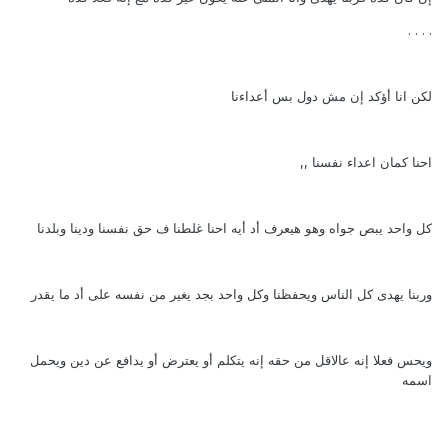
. . . .
لكن انا أؤكد إن مش دول بس أعداءنا
احنا كمان اعداء نفسنا ,,
كل واحد يبص جواه وهو هيعرف أد أيه احنا غلطنا ف حق نفسنا ودينا وبلدنا
وربنا يهدى كل الناس ويحفظنا وكل واحد بجد يغير من نفسه على أد ما يقدر
ويحس فعلا إنه عالاقل من حقه إنه يتكلم أو يعترض أو يدافع عن دين ويحمل
اسمه