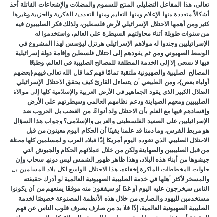
تعالى، هذا المفاعل التضليلي المنتج للسموم والمضلات والإشعاعات القاتلة أخذ
أشكالاً متعددة منها الإعلام ومنها التعليم ومنها التعددية الفكرية والحزبية وغيرها
كثير ومن أهمها الاحتلال الإسرائيلي لأرض فلسطين، ولذلك فكر الصليبيون فيه
من سنوات طويلة أثناء محاولتهم السيطرة على العالم، واستخدموا له
الإسرائيليين وجندوا له مولاهم الإسرائيلي هرتزل ليؤسس لهذا المشروع في
الوسط الصهيوني ومن ثم يقودهم إلى احتلال فلسطين وإقامة دولة إسرائيلية
فيها لا تسعى إلا إلى الخدمة المطلقة للمصالح الصليبية في العالم، وطبعًا
المصالح الصليبية والصهيونية ملتقية تمامًا فهم كما قال الله تعالى فيهم{بعضهم
أولياء بعض}، ومن الطبيعي أن يتساءل القارئ كيف يحقق الاحتلال الإسرائيلي
الضلال الكبير الذي يقود الجماهير في الأرض العربية والإسلامية كلها إلى موالاة
الصليبيين ومعهم الصهاينة ودعم نظامهم العالمي وسيطرتهم على الأرض
وإفسادهم فيها مع العلم بأن الاحتلال ولد أنواعًا من الغضب بل الحروب ضد
الإسرائيليين على الصعيد الفلسطيني والعربي والإسلامي؟ وجواب هذا السؤال
هو مربط الفرس، وما دمنا قد علمنا يقينًا أن الحكام اليوم معينون من قبل
الاحتلال الصليبي الذي تقوده اليوم أمريكا إذًا فبلاد العرب والمسلمين كلها محتلة
من قبل الصليبيين والصهاينة ولكن من خلال عملائهم الحكام والجيوش التي
جيشوها من أبناء هذه البلاد، وهذا ظاهر ظهور الشمس ليس دونها سحاب وإن
حاولت المخططات الماكرة إخفاءه، هذا الاحتلال الواسع لكل بلاد المسلمين بل
والمسخر لأكثر أهلها في خدمة الصليبية الصهيونية العالمية لو أدرك حقيقته
الناس سيخرجون عليه اليوم أو غدًا أو سيقفون منه موقفًا يمنعهم من أن يكونوا
مستخدمين لليهود والنصارى من خلال هذه الأنظمة المصنوعة خصيصًا لخدمة
الصليبية الصهيونية العالمية، إذًا فلا بد من صارف يصرف قلوب الناس عن فهم