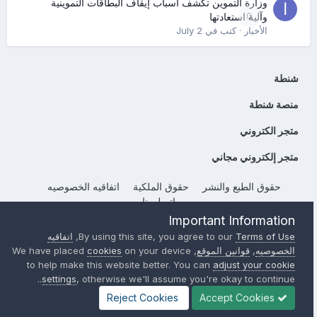
وزارة التموين تكشف أسباب إيقاف البطاقات التموينية
0
وآلية استعادتها
الأخبار
· كتب في
July 2
شنطة
منصة شنطة
متجر الكتروني
متجر إلكتروني مجاني
حقوق الطبع والنشر
حقوق الملكية
اتفاقيه الخصوصيه
إتصل بنا
Important Information
Powered by Invision Community
Terms of Use
By using this site, you agree to our
,
اتفاقيه
الخصوصيه
,
قوانين الموقع
, We have placed
on your device
cookies
to help make this website better. You can
adjust your cookie
settings
, otherwise we'll assume you're okay to continue..
Reject Cookies
Accept Cookies