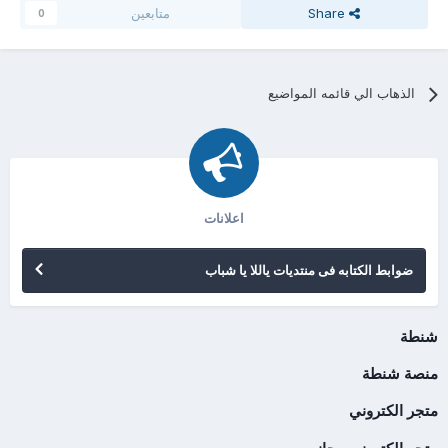
Share
متابعين
0
الذهاب الي قائمه المواضيع
اعلانات
ضوابط الكتابه فى منتديات ياللا يا شباب
شنطة
منصة شنطة
متجر الكتروني