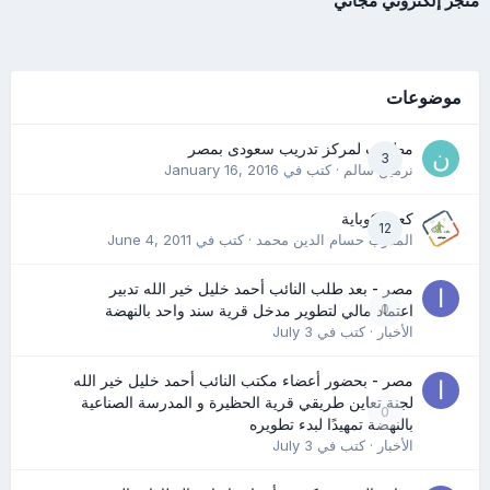
متجر إلكتروني مجاني
موضوعات
مطلوب لمركز تدريب سعودى بمصر
3
نرمين سالم
· كتب في
January 16, 2016
كعب كوباية
12
المدرب حسام الدين محمد
· كتب في
June 4, 2011
مصر - بعد طلب النائب أحمد خليل خير الله تدبير
0
اعتماد مالي لتطوير مدخل قرية سند واحد بالنهضة
الأخبار
· كتب في
July 3
مصر - بحضور أعضاء مكتب النائب أحمد خليل خير الله
لجنة تعاين طريقي قرية الحظيرة و المدرسة الصناعية
0
بالنهضة تمهيدًا لبدء تطويره
الأخبار
· كتب في
July 3