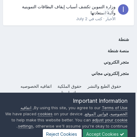
وزارة التموين تكشف أسباب إيقاف البطاقات التموينية
0
وآلية استعادتها
الأخبار
· كتب في
July 2
شنطة
منصة شنطة
متجر الكتروني
متجر إلكتروني مجاني
حقوق الطبع والنشر
حقوق الملكية
اتفاقيه الخصوصيه
إتصل بنا
Important Information
Powered by Invision Community
Terms of Use
By using this site, you agree to our
,
اتفاقيه
الخصوصيه
,
قوانين الموقع
, We have placed
on your device
cookies
to help make this website better. You can
adjust your cookie
settings
, otherwise we'll assume you're okay to continue..
Reject Cookies
Accept Cookies