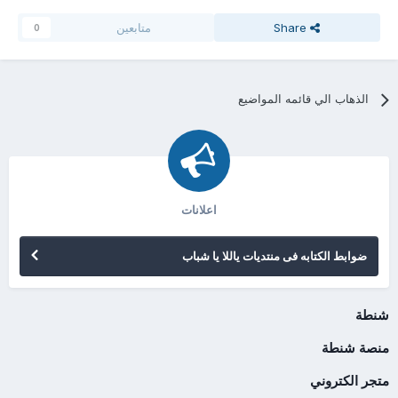
Share
متابعين
0
الذهاب الي قائمه المواضيع
اعلانات
ضوابط الكتابه فى منتديات ياللا يا شباب
شنطة
منصة شنطة
متجر الكتروني