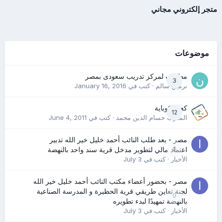
متجر إلكتروني مجاني
موضوعات
مطلوب لمركز تدريب سعودى بمصر
3
نرمين سالم
· كتب في
January 16, 2016
كعب كوباية
12
المدرب حسام الدين محمد
· كتب في
June 4, 2011
مصر - بعد طلب النائب أحمد خليل خير الله تدبير
0
اعتماد مالي لتطوير مدخل قرية سند واحد بالنهضة
الأخبار
· كتب في
July 3
مصر - بحضور أعضاء مكتب النائب أحمد خليل خير الله
لجنة تعاين طريقي قرية الحظيرة و المدرسة الصناعية
0
بالنهضة تمهيدًا لبدء تطويره
الأخبار
· كتب في
July 3