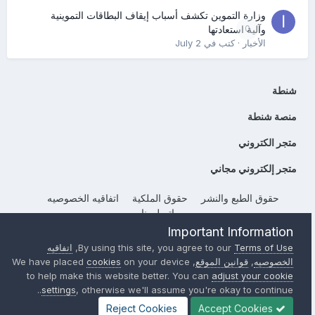
وزارة التموين تكشف أسباب إيقاف البطاقات التموينية
0
وآلية استعادتها
الأخبار
· كتب في
July 2
شنطة
منصة شنطة
متجر الكتروني
متجر إلكتروني مجاني
حقوق الطبع والنشر
حقوق الملكية
اتفاقيه الخصوصيه
إتصل بنا
Important Information
Powered by Invision Community
Terms of Use
By using this site, you agree to our
,
اتفاقيه
الخصوصيه
,
قوانين الموقع
, We have placed
on your device
cookies
to help make this website better. You can
adjust your cookie
settings
, otherwise we'll assume you're okay to continue..
Reject Cookies
Accept Cookies