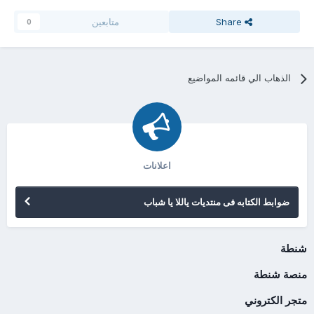
Share
متابعين
0
الذهاب الي قائمه المواضيع
اعلانات
ضوابط الكتابه فى منتديات ياللا يا شباب
شنطة
منصة شنطة
متجر الكتروني