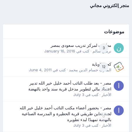
متجر إلكتروني مجاني
موضوعات
مطلوب لمركز تدريب سعودى بمصر
3
نرمين سالم
· كتب في
January 16, 2016
كعب كوباية
12
المدرب حسام الدين محمد
· كتب في
June 4, 2011
مصر - بعد طلب النائب أحمد خليل خير الله تدبير
0
اعتماد مالي لتطوير مدخل قرية سند واحد بالنهضة
الأخبار
· كتب في
July 3
مصر - بحضور أعضاء مكتب النائب أحمد خليل خير الله
لجنة تعاين طريقي قرية الحظيرة و المدرسة الصناعية
0
بالنهضة تمهيدًا لبدء تطويره
الأخبار
· كتب في
July 3