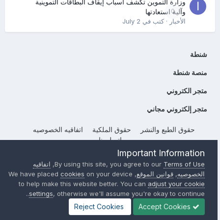
وزارة التموين تكشف أسباب إيقاف البطاقات التموينية
0
وآلية استعادتها
الأخبار
· كتب في
July 2
شنطة
منصة شنطة
متجر الكتروني
متجر إلكتروني مجاني
حقوق الطبع والنشر
حقوق الملكية
اتفاقيه الخصوصيه
إتصل بنا
Important Information
Powered by Invision Community
Terms of Use
By using this site, you agree to our
,
اتفاقيه
الخصوصيه
,
قوانين الموقع
, We have placed
on your device
cookies
to help make this website better. You can
adjust your cookie
settings
, otherwise we'll assume you're okay to continue..
Reject Cookies
Accept Cookies