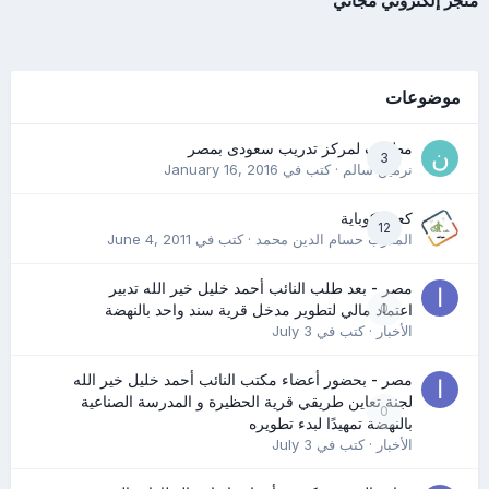
متجر إلكتروني مجاني
موضوعات
مطلوب لمركز تدريب سعودى بمصر
3
نرمين سالم
· كتب في
January 16, 2016
كعب كوباية
12
المدرب حسام الدين محمد
· كتب في
June 4, 2011
مصر - بعد طلب النائب أحمد خليل خير الله تدبير
0
اعتماد مالي لتطوير مدخل قرية سند واحد بالنهضة
الأخبار
· كتب في
July 3
مصر - بحضور أعضاء مكتب النائب أحمد خليل خير الله
لجنة تعاين طريقي قرية الحظيرة و المدرسة الصناعية
0
بالنهضة تمهيدًا لبدء تطويره
الأخبار
· كتب في
July 3