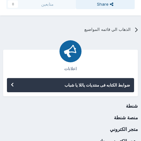
Share
متابعين
0
الذهاب الي قائمه المواضيع
اعلانات
ضوابط الكتابه فى منتديات ياللا يا شباب
شنطة
منصة شنطة
متجر الكتروني