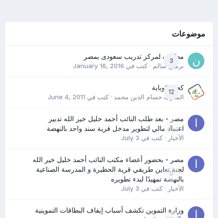
موضوعات
مطلوب لمركز تدريب سعودى بمصر
3
نرمين سالم
· كتب في
January 16, 2016
كعب كوباية
12
المدرب حسام الدين محمد
· كتب في
June 4, 2011
مصر - بعد طلب النائب أحمد خليل خير الله تدبير
0
اعتماد مالي لتطوير مدخل قرية سند واحد بالنهضة
الأخبار
· كتب في
July 3
مصر - بحضور أعضاء مكتب النائب أحمد خليل خير الله
لجنة تعاين طريقي قرية الحظيرة و المدرسة الصناعية
0
بالنهضة تمهيدًا لبدء تطويره
الأخبار
· كتب في
July 3
وزارة التموين تكشف أسباب إيقاف البطاقات التموينية