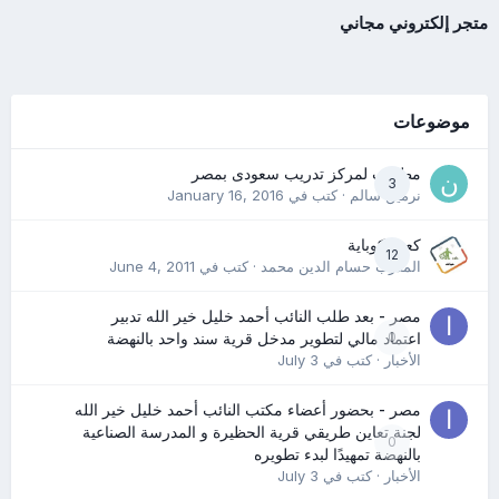
متجر إلكتروني مجاني
موضوعات
مطلوب لمركز تدريب سعودى بمصر
3
نرمين سالم
· كتب في
January 16, 2016
كعب كوباية
12
المدرب حسام الدين محمد
· كتب في
June 4, 2011
مصر - بعد طلب النائب أحمد خليل خير الله تدبير
0
اعتماد مالي لتطوير مدخل قرية سند واحد بالنهضة
الأخبار
· كتب في
July 3
مصر - بحضور أعضاء مكتب النائب أحمد خليل خير الله
لجنة تعاين طريقي قرية الحظيرة و المدرسة الصناعية
0
بالنهضة تمهيدًا لبدء تطويره
الأخبار
· كتب في
July 3