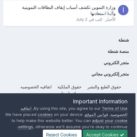
وزارة التموين تكشف أسباب إيقاف البطاقات التموينية
0
وآلية استعادتها
الأخبار
· كتب في
July 2
شنطة
منصة شنطة
متجر الكتروني
متجر إلكتروني مجاني
حقوق الطبع والنشر
حقوق الملكية
اتفاقيه الخصوصيه
إتصل بنا
Important Information
Powered by Invision Community
Terms of Use
By using this site, you agree to our
,
اتفاقيه
الخصوصيه
,
قوانين الموقع
, We have placed
on your device
cookies
to help make this website better. You can
adjust your cookie
settings
, otherwise we'll assume you're okay to continue..
Reject Cookies
Accept Cookies