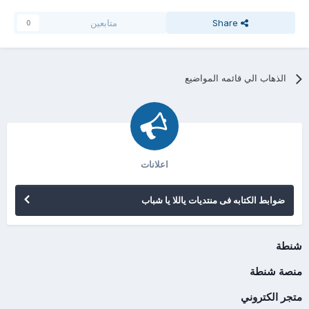
Share
متابعين
0
الذهاب الي قائمه المواضيع
اعلانات
ضوابط الكتابه فى منتديات ياللا يا شباب
شنطة
منصة شنطة
متجر الكتروني