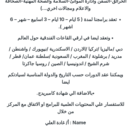
الحرائق-السفن وادارة الموانئ-السلامة والصحة المهنية-الصحافة
والاعلام ومجالات اخري
...)
•
تعقد برامجنا لمدة ( 5 ايام – 10 ايام – 3 اسابيع – شهر – 6
اشهر )
.
•
وتعقد ايضا في ارقي القاعات الفندقية حول العالم
دبي /ماليزيا /تركيا /الاردن / الاسكندرية /نيويورك / واشنطن /
مدريد / برشلونة / المغرب / السعودية /سلطنة عمان/ قطر /
شرم الشيخ / اندونيسيا / الصين / روسيا جاكرتا
ويمكننا عقد الدورات حسب التاريخ والدولة المناسبة لسيادتكم
ايضا
•
بالاضافة الي شهادة كامبريدج
.
للاستفسار علي المحتويات العلمية للبرامج او الاتفاق مع المركز
من خلال
Name :
أ/ غادة العلي