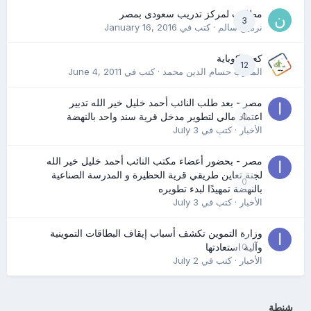
مطلوب لمركز تدريب سعودى بمصر
3
نرمين سالم
· كتب في
January 16, 2016
كعب كوباية
12
المدرب حسام الدين محمد
· كتب في
June 4, 2011
مصر - بعد طلب النائب أحمد خليل خير الله تدبير
0
اعتماد مالي لتطوير مدخل قرية سند واحد بالنهضة
الأخبار
· كتب في
July 3
مصر - بحضور أعضاء مكتب النائب أحمد خليل خير الله
لجنة تعاين طريقي قرية الحظيرة و المدرسة الصناعية
0
بالنهضة تمهيدًا لبدء تطويره
الأخبار
· كتب في
July 3
وزارة التموين تكشف أسباب إيقاف البطاقات التموينية
0
وآلية استعادتها
الأخبار
· كتب في
July 2
شنطة