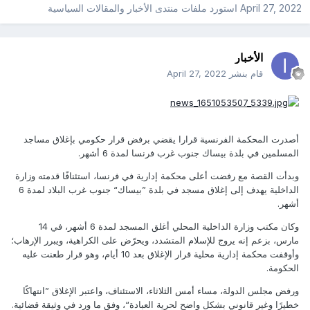
April 27, 2022
استورد ملفات
منتدى الأخبار والمقالات السياسية
الأخبار
قام بنشر
April 27, 2022
أصدرت المحكمة الفرنسية قرارا يقضي برفض قرار حكومي بإغلاق مساجد
المسلمين في بلدة بيساك جنوب غرب فرنسا لمدة 6 أشهر.
وبدأت القصة مع رفضت أعلى محكمة إدارية في فرنسا، استئنافًا قدمته وزارة
الداخلية يهدف إلى إغلاق مسجد في بلدة ”بيساك“ جنوب غرب البلاد لمدة 6
أشهر.
وكان مكتب وزارة الداخلية المحلي أغلق المسجد لمدة 6 أشهر، في 14
مارس، بزعم إنه يروج للإسلام المتشدد، ويحرّض على الكراهية، ويبرر الإرهاب؛
وأوقفت محكمة إدارية محلية قرار الإغلاق بعد 10 أيام، وهو قرار طعنت عليه
الحكومة.
ورفض مجلس الدولة، مساء أمس الثلاثاء، الاستئناف، واعتبر الإغلاق ”انتهاكًا
خطيرًا وغير قانوني بشكل واضح لحرية العبادة“، وفق ما ورد في وثيقة قضائية.