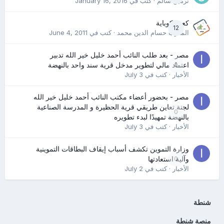
نرمين سالم
· كتب في
January 16, 2016
كعب كوباية
12
المدرب حسام الدين محمد
· كتب في
June 4, 2011
مصر - بعد طلب النائب أحمد خليل خير الله تدبير
0
اعتماد مالي لتطوير مدخل قرية سند واحد بالنهضة
الأخبار
· كتب في
July 3
مصر - بحضور أعضاء مكتب النائب أحمد خليل خير الله
لجنة تعاين طريقي قرية الحظيرة و المدرسة الصناعية
0
بالنهضة تمهيدًا لبدء تطويره
الأخبار
· كتب في
July 3
وزارة التموين تكشف أسباب إيقاف البطاقات التموينية
0
وآلية استعادتها
الأخبار
· كتب في
July 2
شنطة
منصة شنطة