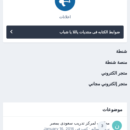
اعلانات
ضوابط الكتابه فى منتديات ياللا يا شباب
شنطة
منصة شنطة
متجر الكتروني
متجر إلكتروني مجاني
موضوعات
مطلوب لمركز تدريب سعودى بمصر
3
نرمين سالم
· كتب في
January 16, 2016