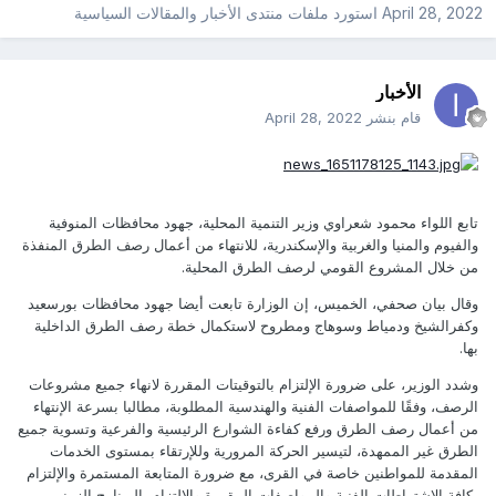
April 28, 2022
استورد ملفات
منتدى الأخبار والمقالات السياسية
الأخبار
قام بنشر
April 28, 2022
تابع اللواء محمود شعراوي وزير التنمية المحلية، جهود محافظات المنوفية
والفيوم والمنيا والغربية والإسكندرية، للانتهاء من أعمال رصف الطرق المنفذة
من خلال المشروع القومي لرصف الطرق المحلية.
وقال بيان صحفي، الخميس، إن الوزارة تابعت أيضا جهود محافظات بورسعيد
وكفرالشيخ ودمياط وسوهاج ومطروح لاستكمال خطة رصف الطرق الداخلية
بها.
وشدد الوزير، على ضرورة الإلتزام بالتوقيتات المقررة لانهاء جميع مشروعات
الرصف، وفقًا للمواصفات الفنية والهندسية المطلوبة، مطالبا بسرعة الإنتهاء
من أعمال رصف الطرق ورفع كفاءة الشوارع الرئيسية والفرعية وتسوية جميع
الطرق غير الممهدة، لتيسير الحركة المرورية وللإرتقاء بمستوى الخدمات
المقدمة للمواطنين خاصة في القرى، مع ضرورة المتابعة المستمرة والإلتزام
بكافة الإشتراطات الفنية والمواصفات المقررة والإلتزام بالبرنامج الزمني