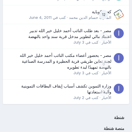
كعب كوباية
12
المدرب حسام الدين محمد
· كتب في
June 4, 2011
مصر - بعد طلب النائب أحمد خليل خير الله تدبير
0
اعتماد مالي لتطوير مدخل قرية سند واحد بالنهضة
الأخبار
· كتب في
July 3
مصر - بحضور أعضاء مكتب النائب أحمد خليل خير الله
لجنة تعاين طريقي قرية الحظيرة و المدرسة الصناعية
0
بالنهضة تمهيدًا لبدء تطويره
الأخبار
· كتب في
July 3
وزارة التموين تكشف أسباب إيقاف البطاقات التموينية
0
وآلية استعادتها
الأخبار
· كتب في
July 2
شنطة
منصة شنطة