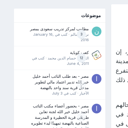
موضوعات
مطلوب لمركز تدريب سعودى بمصر
3
نرمين سالم
· كتب في
January 16,
2016
، إن
كعب كوباية
12
المدرب حسام الدين محمد
· كتب في
دينة
June 4, 2011
تفرع
مصر - بعد طلب النائب أحمد خليل
 ذلك
خير الله تدبير اعتماد مالي لتطوير
0
مدخل قرية سند واحد بالنهضة
الأخبار
· كتب في
July 3
الهم
مصر - بحضور أعضاء مكتب النائب
أحمد خليل خير الله لجنة تعاين
د في
0
طريقي قرية الحظيرة و المدرسة
ى في
الصناعية بالنهضة تمهيدًا لبدء تطويره