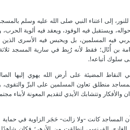
 للنور، إلى اعتناء النبي صلى الله عليه وسلم بالمسج
واله، ويستقبل فيه الوفود، ويعقد فيه ألوية الحرب، و
 ويربي فيه المسلمين، بل ويحبس فيه الأسرى الذين 
ة بن أُثَال؛ فقط لأنه رُبِط في سارية المسجد ثلاثة 
على سلوك أتباعه!.
النقاط المضيئة على أرض الله يهوي إليها الصا
لمساجد منطلق تعاون المسلمين على البرِّ والتقوى، 
دان والأفكار وتتشابك الأيدي لتقديم المعونة لأبناء مجت
المساجد كانت -ولا زالت- حَجَر الزاوية في حماية ا
ة الغازي الفرنسي انطلقت من الأزهر؛ فكان شاهدًا