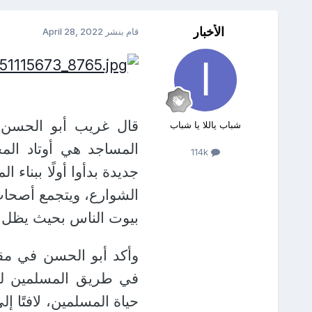
الأخبار
قام بنشر
April 28, 2022
قال غريب أبو الحسن ع
شباب ياللا يا شباب
المساجد هي أوتاد المجت
114k
جديدة بدأوا أولًا ببنا
الشوارع، ويتجمع أصحاب 
بيوت الناس بحيث يظل ا
وأكد أبو الحسن في مقال
في طريق المسلمين للصل
حياة المسلمين، لافتًا 