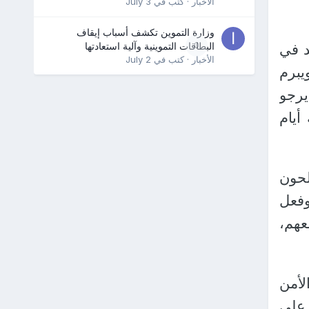
الأخبار
· كتب في
July 3
وزارة التموين تكشف أسباب إيقاف
0
البطاقات التموينية وآلية استعادتها
د في
الأخبار
· كتب في
July 2
يبرم
يرجو
أيام
لحون
وفعل
معهم،
لأمن
 على