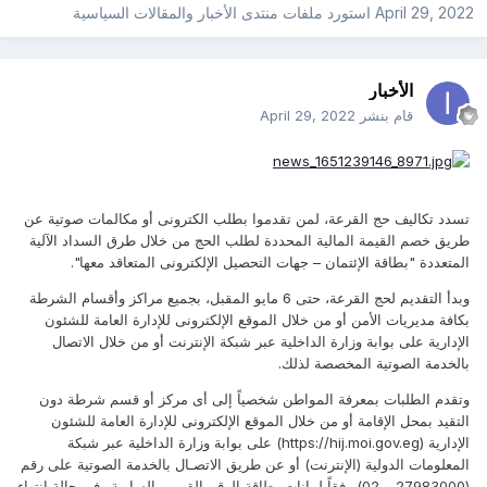
April 29, 2022
استورد ملفات
منتدى الأخبار والمقالات السياسية
الأخبار
قام بنشر
April 29, 2022
تسدد تكاليف حج القرعة، لمن تقدموا بطلب الكترونى أو مكالمات صوتية عن
طريق خصم القيمة المالية المحددة لطلب الحج من خلال طرق السداد الآلية
المتعددة "بطاقة الإئتمان – جهات التحصيل الإلكترونى المتعاقد معها".
وبدأ التقديم لحج القرعة، حتى 6 مايو المقبل، بجميع مراكز وأقسام الشرطة
بكافة مديريات الأمن أو من خلال الموقع الإلكترونى للإدارة العامة للشئون
الإدارية على بوابة وزارة الداخلية عبر شبكة الإنترنت أو من خلال الاتصال
بالخدمة الصوتية المخصصة لذلك.
وتقدم الطلبات بمعرفة المواطن شخصياً إلى أى مركز أو قسم شرطة دون
التقيد بمحل الإقامة أو من خلال الموقع الإلكترونى للإدارة العامة للشئون
الإدارية (https://hij.moi.gov.eg) على بوابة وزارة الداخلية عبر شبكة
المعلومات الدولية (الإنترنت) أو عن طريق الاتصـال بالخدمة الصوتية على رقم
(27983000 – 02) وفقاً لبيانات بطاقة الرقم القومى السارية وفى حالة انتهاء