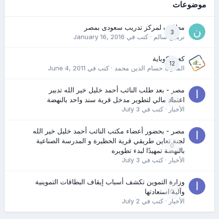
موضوعات
مطلوب لمركز تدريب سعودى بمصر
3
نرمين سالم
· كتب في
January 16, 2016
كعب كوباية
12
المدرب حسام الدين محمد
· كتب في
June 4, 2011
مصر - بعد طلب النائب أحمد خليل خير الله تدبير
0
اعتماد مالي لتطوير مدخل قرية سند واحد بالنهضة
الأخبار
· كتب في
July 3
مصر - بحضور أعضاء مكتب النائب أحمد خليل خير الله
لجنة تعاين طريقي قرية الحظيرة و المدرسة الصناعية
0
بالنهضة تمهيدًا لبدء تطويره
الأخبار
· كتب في
July 3
وزارة التموين تكشف أسباب إيقاف البطاقات التموينية
0
وآلية استعادتها
الأخبار
· كتب في
July 2