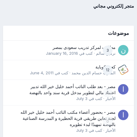
متجر إلكتروني مجاني
موضوعات
مطلوب لمركز تدريب سعودى بمصر
3
نرمين سالم
· كتب في
January 16, 2016
كعب كوباية
12
المدرب حسام الدين محمد
· كتب في
June 4, 2011
مصر - بعد طلب النائب أحمد خليل خير الله تدبير
0
اعتماد مالي لتطوير مدخل قرية سند واحد بالنهضة
الأخبار
· كتب في
July 3
مصر - بحضور أعضاء مكتب النائب أحمد خليل خير الله
لجنة تعاين طريقي قرية الحظيرة و المدرسة الصناعية
0
بالنهضة تمهيدًا لبدء تطويره
الأخبار
· كتب في
July 3