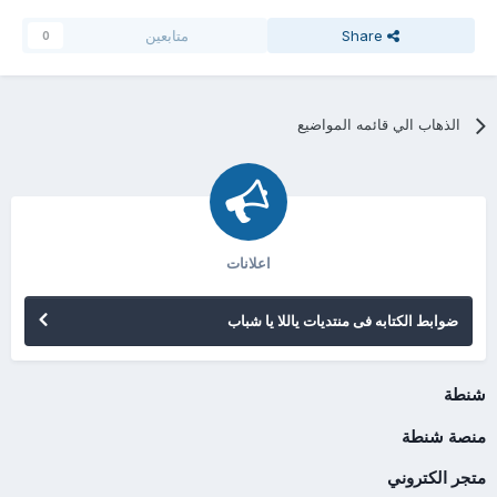
Share
متابعين
0
الذهاب الي قائمه المواضيع
اعلانات
ضوابط الكتابه فى منتديات ياللا يا شباب
شنطة
منصة شنطة
متجر الكتروني