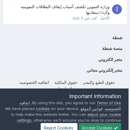
وزارة التموين تكشف أسباب إيقاف البطاقات التموينية
0
وآلية استعادتها
الأخبار
· كتب في
July 2
شنطة
منصة شنطة
متجر الكتروني
متجر إلكتروني مجاني
حقوق الطبع والنشر
حقوق الملكية
اتفاقيه الخصوصيه
إتصل بنا
Important Information
Powered by Invision Community
Terms of Use
By using this site, you agree to our
,
اتفاقيه
الخصوصيه
,
قوانين الموقع
, We have placed
on your device
cookies
to help make this website better. You can
adjust your cookie
settings
, otherwise we'll assume you're okay to continue..
Reject Cookies
Accept Cookies