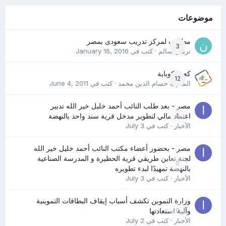
موضوعات
مطلوب لمركز تدريب سعودى بمصر
3
نرمين سالم
· كتب في
January 16, 2016
كعب كوباية
12
المدرب حسام الدين محمد
· كتب في
June 4, 2011
مصر - بعد طلب النائب أحمد خليل خير الله تدبير
0
اعتماد مالي لتطوير مدخل قرية سند واحد بالنهضة
الأخبار
· كتب في
July 3
مصر - بحضور أعضاء مكتب النائب أحمد خليل خير الله
لجنة تعاين طريقي قرية الحظيرة و المدرسة الصناعية
0
بالنهضة تمهيدًا لبدء تطويره
الأخبار
· كتب في
July 3
وزارة التموين تكشف أسباب إيقاف البطاقات التموينية
0
وآلية استعادتها
الأخبار
· كتب في
July 2