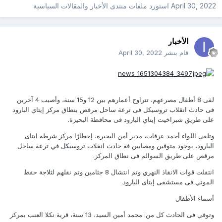
April 30, 2022
استورد ملفات
منتدى الأخبار والمقالات السياسية
الأخبار
قام بنشر
April 30, 2022
لقى 8 أطفال مصرعهم، تتراوح أعمارهم بين 12 و15 سنة، وأصيب 4 آخرين
فى حادث انقلاب تروسيكل فى ترعة ساحل مرقص بنطاق مركز إيتاي البارود
على طريق شبراخيت إيتاي البارود فى محافظة البحيرة.
وتلقى اللواء أحمد عرفات، مدير أمن البحيرة، إخطارًا مركز شرطة ايتاى
البارود، بوجود متوفين ومصابين فة حادث انقلاب تروسيكل في ترعة ساحل
مرقص على طريق السوالم فى نطاق المركز.
انتقلت قوات الانقاذ النهري وتم انتشال 8 جثامين وتم نقلهم لثلاجة حفظ
الموتي فى مستشفى إيتاى البارود.
أسماء الأطفال
وتوفي فى الحادث كل من: محمد أمين السيد، 13 سنة، قرية نكلا العنب بمركز