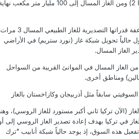
سيبيريا 1) و(قوة سيبيريا 2) ومن الغاز المسال إلى 100 مليار متر مكعب نهاي
تسعى روسيا على مضاعفة قدراتها التصديرية للغا
ول حالياً تحويل شبكة غاز (نورد ستريم) في الأراضي
ر الغاز المسال.
ة من الغاز المسال في الموانئ القريبة من السواحل
لين) ومناطق أخرى.
السوفيتي سابقاً مثل أذربيجان وكازاخستان بالغاز
لغاز (الآن تركيا ثاني أكبر مستورد للغاز الروسي)، وهن
از في تركيا بهدف إعادة تصدير الغاز الروسي إلى أور
فعيل هذه السوق، إذ يوجد حالياً شبكة أنابيب "ترك