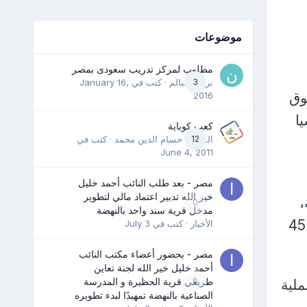
موضوعات
مطلوب لمركز تدريب سعودى بمصر
3
نرمين سالم
· كتب في
January 16,
وق
2016
وسيا
كعب كوباية
12
المدرب حسام الدين محمد
· كتب في
June 4, 2011
مصر - بعد طلب النائب أحمد خليل
خير الله تدبير اعتماد مالي لتطوير
،
0
مدخل قرية سند واحد بالنهضة
بحسب خبراء طاقة عالميين، أشاروا إلى أن صادرات الغاز الروسي انخفضت 45
الأخبار
· كتب في
July 3
مصر - بحضور أعضاء مكتب النائب
أحمد خليل خير الله لجنة تعاين
0
طريقي قرية الحظيرة و المدرسة
ملية
الصناعية بالنهضة تمهيدًا لبدء تطويره