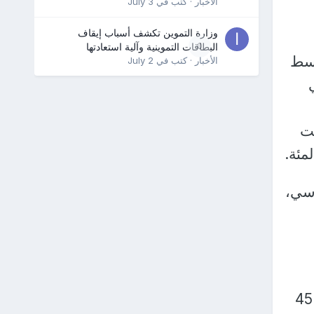
الأخبار
· كتب في
July 3
وزارة التموين تكشف أسباب إيقاف
0
البطاقات التموينية وآلية استعادتها
 أن يظل معروض الغاز شحيحاً في عام 2023 وسط
الأخبار
· كتب في
July 2
عندما خفضت
وسي،
ولكن على الرغم من انخفاض صادرات روسيا من الغاز في العام 2022 بنحو 45