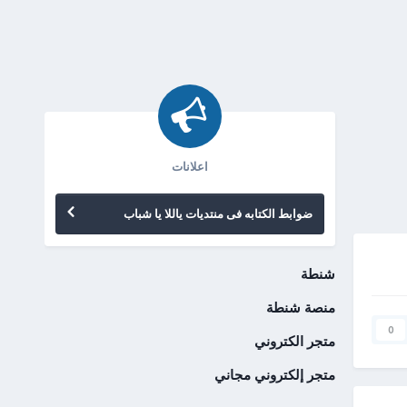
اعلانات
ضوابط الكتابه فى منتديات ياللا يا شباب
شنطة
منصة شنطة
0
متجر الكتروني
متجر إلكتروني مجاني