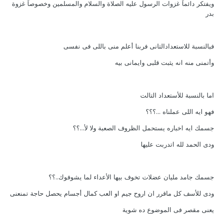
ويفتكر دائماً غزوات الرسول عليه الصلاة والسلام والمسلمين وخصوصاً غزوة
بدر
فبالنسبة للاستعدادالتانى فربنا أعلم منى باللى فى نفسى
وأتمنى منه انه يثبت قلبى وايمانى بيه
اما بالنسبة للأستعداد التالت
فهو ايه اللى عملناه ...؟؟؟
جسمك ايه اخباره يستحمل الظروف الصعبة ولا لأ...؟؟
ودى الحمد لله اتدربت عليها
جسمك جامد مليان عضلات تخوف بيها الأعداء لما يشوفوك..؟؟
ودى للأسف كل ماقرر ان اروح جيم او العب كمال أجسام يحصل حاجة تمنعنى
يعنى مقصر فى الموضوع ده شوية