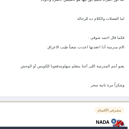
اما العضلات والكلام ده للرجالة
فكما قال احمد شوقى :
الام مدرسة أذا اععدتها اعددت شعباً طيب الاعراق
يعنو أنتم المدرسة اللى أحنا بنتعلم منهاوبتدفعونا للكويس أو الوحش
وشكراً مرة تانية سحر
مشرفي الأقسام
NADA
قام بنشر
October 2, 2007