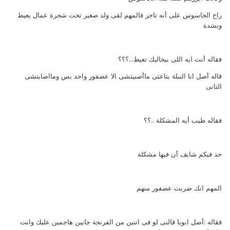
راح الجاسوس على أنه تاجر فالمهم لقى ولد صغير تحت شجرة عمال يعيط
وبشدة
فقاله أنت ايه اللى بيخاليك تعيط...؟؟؟
قاله أصل انا النبلة بتاعتى ماأصبيتشى الا عصفور واحد بس ومااصابتشى
التانى
فقاله طيب أيه المشكلة ..؟؟
حد فيكم شايف أن فيها مشكلة
المهم انك ضربت عضفور منهم
فقاله :أصل ابويا قالنى لو فى اتنين من الفرنجة جايين هاجمين عليك وانت