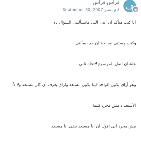
فراس فراس
قام بنشر
September 30, 2007
انا كنت متأكد ان أنتى اللى هاتسألينى السؤال ده
وكنت مستنى صراحة ان حد يسألنى
علشان انقل الموضوع لاتجاه تانى
وهو أزاى يكون الواحد فينا يكون مستعد وازاى يعرف أن كان مستعد ولا لأ
الأستعداد مش مجرد كلمة
مش مجرد انى اقول ان انا مستعد يبقى انا مستعد