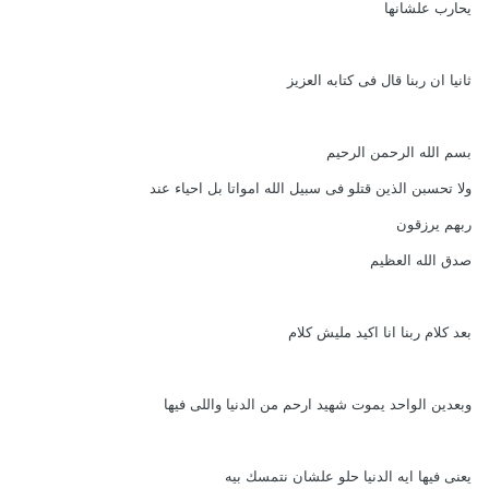
يحارب علشانها
ثانيا ان ربنا قال فى كتابه العزيز
بسم الله الرحمن الرحيم
ولا تحسبن الذين قتلو فى سبيل الله امواتا بل احياء عند
ربهم يرزقون
صدق الله العظيم
بعد كلام ربنا انا اكيد مليش كلام
وبعدين الواحد يموت شهيد ارحم من الدنيا واللى فيها
يعنى فيها ايه الدنيا حلو علشان نتمسك بيه