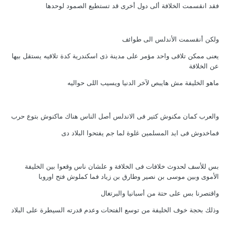
فقد انقسمت الخلافة ألى دول أخرى قد تستطيع الصمود لوحدها
ولكن أنقسمت الأندلس الى طوائف
يعنى ممكن تلاقى واحد مؤمر على مدينة ذى اسكندرية كدة تلاقيه يستقل بيها
عن الخلافة
ماهو الخليفة مش هايبص لآخر الدنيا ويسيب اللى حواليه
والعرب كمان مكنوش كتير فى الاندلس أصل الناس هناك ماكنوش بتوع حرب
فماخدوش فى ايد المسلمين غلوة لما جم يفتحوا البلاد دى
بس للأسف لحدوث خلافات فى الخلافة و علشان ناس وقعوا بين الخليفة
الأموى وبين موسى بن نصير وطارق بن زياد فما كملوش فتح اوروبا
واقتصرنا بس على حتة من أسبانيا والبرتغال
وذلك بحجة خوف الخليفة من توسع الفتحات وعدم قدرته السيطرة على البلاد