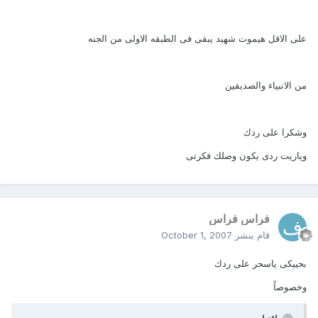
على الاقل هيموت شهيد يبقى فى الطبقه الاولى من الجنه
من الانبياء والصديقين
وشكرا على ردك
وياريت ردى يكون وصلك فكرتى
فراس فراس
قام بنشر
October 1, 2007
بحييكى ياسحر على ردك
وخصوصاً