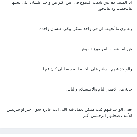
انا الصيف ده بس شفت الدموع فى عين اكتر من واحد علشان اللى بيحبها
هاتتخطب ولا هاتتجوز
وعمرى ماأتخيلت ان فى واحد ممكن يبكى علشان واحدة
غير لما شفت الموضوع ده بعنيا
والواحد فيهم ياسلام على الحالة النفسية اللى كان فيها
حالة من الانهيار التام والاستسلام والياس
يعنى الواحد فيهم كنت ممكن تعمل فيه اللى انت عايزه سواء خير او شر,بس
للأسف صحابهم الوحشين أكتر