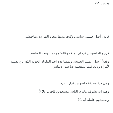
يعيض..؟؟؟
قاله : أصل حبيبتى سابتنى وكنت مديها ميعاد النهاردة وماجتشى
فرجع الجاسوس فرحان لملكه وقاله: هو ده الوقت المناسب
وفعلاً أرسل الملك الجيوش وبمساعدة احد الملوك الخونة الذى باع نفسه
لأمرأة ووثق فيما ستعضيه ضاعت الاندلس
وهى دية وظيفة جاسوس قرار الحرب
وهية انه يشوف :ياترى الناس مستعدين للحرب ولا لأ
ونفسيتهم عاملة أيه..؟؟