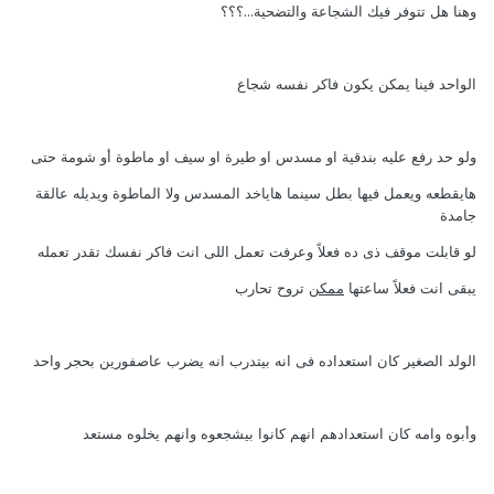
وهنا هل تتوفر فيك الشجاعة والتضحية...؟؟؟
الواحد فينا يمكن يكون فاكر نفسه شجاع
ولو حد رفع عليه بندقية او مسدس او طيرة او سيف او ماطوة أو شومة حتى
هايقطعه ويعمل فيها بطل سينما هاياخد المسدس ولا الماطوة ويديله عالقة
جامدة
لو قابلت موقف ذى ده فعلاً وعرفت تعمل اللى انت فاكر نفسك تقدر تعمله
يبقى انت فعلاً ساعتها
ممكن
تروح تحارب
الولد الصغير كان استعداده فى انه بيتدرب انه يضرب عاصفورين بحجر واحد
وأبوه وامه كان استعدادهم انهم كانوا بيشجعوه وانهم يخلوه مستعد