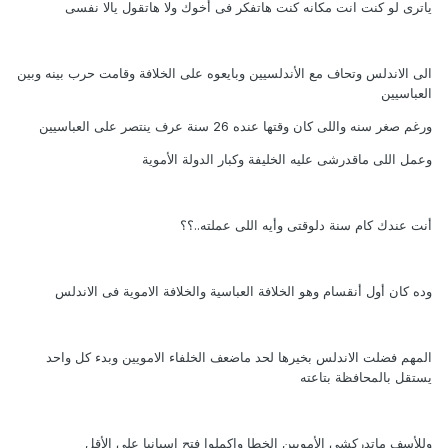
ياترى لو كنت انت مكانه كنت هاتفكر فى أخوك ولا هاتقول يالا نفسى
الى الاندلس وتحاف مع الأندلسيين وبايعوه على الخلافة وقامت حرب بينه وبين
العباسيين
ورغم صغر سنه واللى كان وقتها عنده 26 سنة عرف ينتصر على العباسيين
وعمل اللى ماقدرشى عليه الخليفة وكبار الدولة الأموية
أنت عندك كام سنة دلوقتى وأيه اللى عملته..؟؟
وده كان أول أنقسام وهو الخلافة العباسية والخلافة الاموية فى الاندلس
المهم فضلت الاندلس بخيرها لحد ماضعف الخلفاء الامويين وبدء كل واحد
يستقل بالمحافظة بتاعته
وللأسف ماتدركشى الأمويين الخطا واكملوا فتح اسبانيا على الأقل