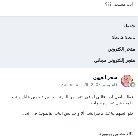
أنت مستعد...؟؟؟
شنطة
منصة شنطة
متجر الكتروني
متجر إلكتروني مجاني
سحر العيون
قام بنشر
September 29, 2007
فقاله :أصل ابويا قالنى لو فى اتنين من الفرنجة جايين هاجمين عليك وانت
مامعاكشى غير سهم واحد
فلو السهم بتاعك ماضرابشى ألا واحد بس التانى هايموتك فى الحال
كلام مظبوووووووووط