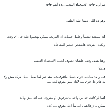
هو أول حاجة الأستعداد النفسى وده أهم حاجة
وهو ده اللى شفنا عليه الطفل
أنه مستعد نفسياً وعامل حسابه ان الفرنجة ممكن يهجموا عليه فى أى وقت
وبكدة الفرنجة هايفقدوا عنصر المفاجأة
وهنا بنقف وقفة علشان نشوف أهمية الأستعداد النفسى
فمثلاُ
فى واحد صاحبك قوى حبيبك ماتتوقعشى منه شر لما يعمل معك حركة مش ولا
بد
هاتزعل قوى
منه لانك
مش متوقع كدة منه
أنما لو كانت جد من واحد ماتعرفوش أو معروف عنه أنه مش ولابد
يمكن ماتزعالشى
اساساً لانك
متوقع منه كدة