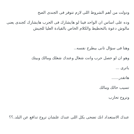
ودولت من أهم الشروط اللى لازم تتوفر فى الجندى الصح
وده على اساس ان الواحد فينا لو هايشارك فى الحرب هايشارك كجندى يعنى
مالوش دعوة بالتخطيط والكلام الخاص بالقيادة العليا للجيش
وهنا فى سؤال تانى بيطرح نفسه...
وهو ان لو حصل حرب وانت شغال وعندك شغلك ومالك وبيتك
ياترى ....
هاتقدر........
تسيب حالك ومالك
وتروح تحارب
عندك الاستعداد انك تضحى بكل اللى عندك علشان تروح تدافع عن البلد..؟؟