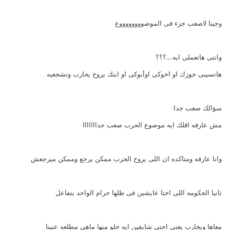
وجينا لاصعب جزء فى الموضووووووووع
وانتى هاتعملى ايه....؟؟؟
هاتسيبى جوزك او اخوكى اوأبوكى او ابنك يروح يحارب وتشجعيه
سؤالك صعب جدا
مش عارفه اقلك ايه موضوع الحرب صعب جدااااااا
وانا عارفه ومتاكده ان اللى يروح الحرب ممكن يرجع وممكن ميرجعش
ثانيا الحكومه اللى احنا عايشين فى ظلها حرام الواحد يتفاعل
معاها ويحارب يعنى احنى شايفين ايه حلو منها ماهى مطلعه عنينا