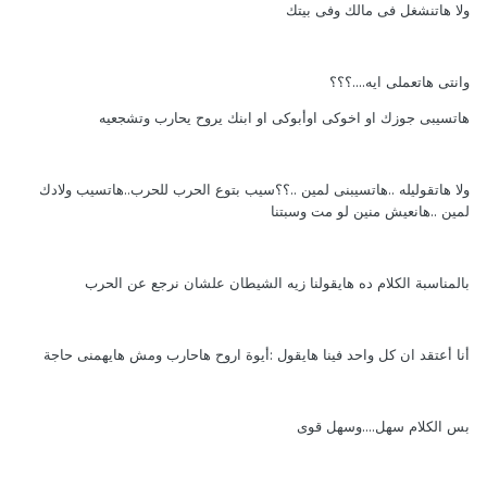
ولا هاتنشغل فى مالك وفى بيتك
وانتى هاتعملى ايه....؟؟؟
هاتسيبى جوزك او اخوكى اوأبوكى او ابنك يروح يحارب وتشجعيه
ولا هاتقوليله ..هاتسيبنى لمين ..؟؟سيب بتوع الحرب للحرب..هاتسيب ولادك
لمين ..هانعيش منين لو مت وسبتنا
بالمناسبة الكلام ده هايقولنا زيه الشيطان علشان نرجع عن الحرب
أنا أعتقد ان كل واحد فينا هايقول :أيوة اروح هاحارب ومش هايهمنى حاجة
بس الكلام سهل....وسهل قوى