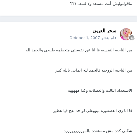
ماقولتوليش أنت مستعد ولا لسة...؟؟؟
سحر العيون
قام بنشر
October 1, 2007
من الناحيه النفسيه فا انا عن نفسيتى متحطمه طبيعى والحمد لله
من الناحيه الروحيه فالحمد لله ايمانى بالله كبير
الاستعداد الثالت والعضلات وكدا هههههه
فا انا زى العصفوره بيتهيقلى لو حد نفخ فيا هطير
شكلى كده مش مستعده بالمرررررررررره