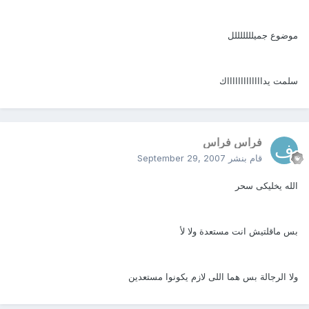
موضوع جميلللللللل
سلمت يداااااااااااااك
فراس فراس
قام بنشر
September 29, 2007
الله يخليكى سحر
بس ماقلتيش انت مستعدة ولا لأ
ولا الرجالة بس هما اللى لازم يكونوا مستعدين