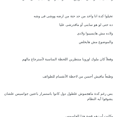
تخيلوا كدة انا واخد من حد حتة من ارضه ووشى فى وشه
ده حتى لو هو سابنى أو ماقدرشى عليا
ولاده مش هايسيبوا ولادى
والموضوع مش هايخلص
وفعلاً كان ملوك اوروبا منتظرين اللحظة المناسبة لأسترجاع مالهم
وطبعاً مافيش أحسن من لاحظة الأنقسام للطوائف
بس رغم كدة ماهجموش علطول دول كانوا باستمرار باعتين جواسيس علشان
يشوفوا أيه النظام
وكانت أبرزهم قصة هذا الجاسوس