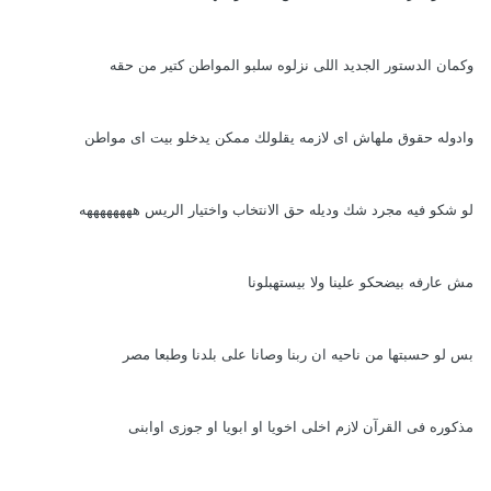
وكمان الدستور الجديد اللى نزلوه سلبو المواطن كتير من حقه
وادوله حقوق ملهاش اى لازمه يقلولك ممكن يدخلو بيت اى مواطن
لو شكو فيه مجرد شك وديله حق الانتخاب واختيار الريس ههههههههه
مش عارفه بيضحكو علينا ولا بيستهبلونا
بس لو حسبتها من ناحيه ان ربنا وصانا على بلدنا وطبعا مصر
مذكوره فى القرآن لازم اخلى اخويا او ابويا او جوزى اوابنى