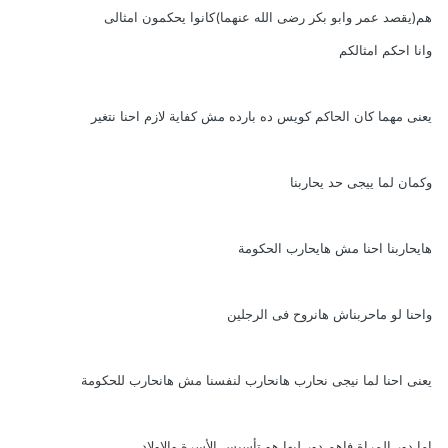
هم(يقصد عمر وابو بكر رضى الله عنهما)كانوا يحكمون امثالى
وانا احكم امثالكم
يعنى مهما كان الحاكم كويس ده بارده مش كفاية لازم احنا نتغير
وكمان لما ييجى حد يحاربنا
هايحاربنا احنا مش هايحارب الحكومة
واحنا لو ماحربناش هانروح فى الرجلين
يعنى احنا لما نيجى نحارب هانحارب لنفسنا مش هانحارب للحكومة
اما دور المراة فاهم دور ليها هو تأسيس الأسرة والاولاد