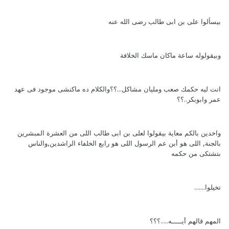
بيسألوا على بن ابى طالب رضى الله عنه
وبيقولوله ساعة ماكان ماسك الخلافة
انت ليه حكمك صعب ومليان مشاكل...؟؟والكلام ده ماكنشى موجود فى عهد
عمر وابوبكر..؟؟
واخدين بالكم معاية بيقولوا لعلى بن ابى طالب اللى من العشرة المبشرين
بالجنة, اللى هو أبن عم الرسول اللى هو رابع الخلفاء الراشدين,والناس
بتشتكى من حكمه
تخيلوا.......
المهم قالهم أيـــــه.....؟؟؟