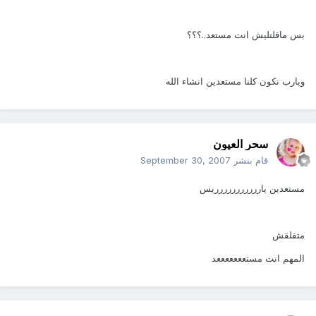
بس ماقلتليش انت مستعد..؟؟؟
ويارب نكون كلنا مستعدين انشاء الله
سحر العيون
قام بنشر
September 30, 2007
مستعدين ياررررررررررريس
متقلقش
المهم انت مستعععععععد