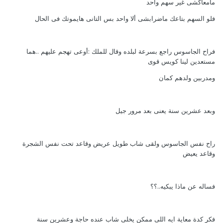
مامعاكشى غير سهم واحد
فلو السهم بتاعك ماضرابشى ألا واحد بس التانى هايموتك فى الحال
فراح الجاسوس راجع بسرعة لبلده وقال للملك :أوعى تهجم عليهم ..هما
مستعدين لينا كويس قوى
ومدربين ولدهم كمان
وبعد عشرين سنة يعنى بعد مرور جيل
راح نفس الجاسوس ولقى شاب طويل عريض وقاعد تحت نفس الشجرة
وقاعد يعيض
فساله عن ماذا يبكيه..؟؟
فكر كدة معاية ايه اللى ممكن يخلى شاب عنده حاجة وعشرين سنة