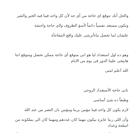
والحل أنك تتوقع اى حاجة من أى حد لأن كل واحد فينا فيه الخير والشر
وتكون مستعد نفسياً دائماً لأسؤ الظروف ولاى حاجة واحشة
علشان لما تحصل ماتأثرشى عليك واقع المفاجأة
وهو ده اول استعداد ليا هو انى متوقع أى حاجة ممكن تحصل ومتوقع اننا
هاييجى علينا الدور فى يوم من الايام
الله أعلم امتى
تانى حاجة الأستعداد الروحى
وطبعاً ده شئ أساسى
لازم يكون كل واحد فينا مؤمن بربنا ومؤمن بان النصر من عند الله
وأن اللى ربنا عايزه بيكون مهما كان عددهم ومهما كان الى يملكونه من
اسلحة وعداد