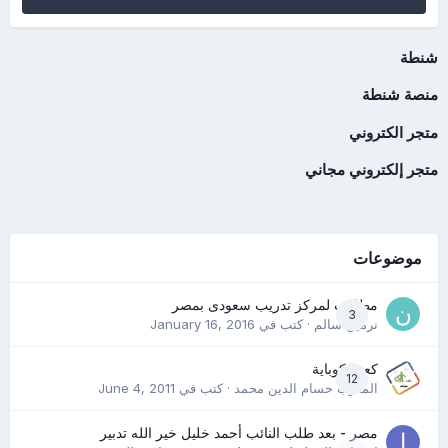
شنطة
منصة شنطة
متجر الكتروني
متجر إلكتروني مجاني
موضوعات
مطلوب لمركز تدريب سعودى بمصر
3
نرمين سالم
· كتب في
January 16, 2016
كعب كوباية
12
المدرب حسام الدين محمد
· كتب في
June 4, 2011
مصر - بعد طلب النائب أحمد خليل خير الله تدبير