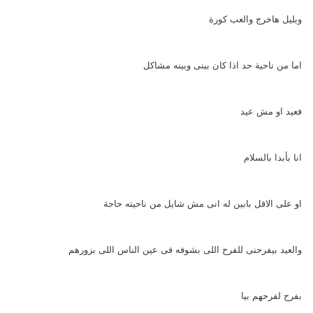
وبليل هاخرج والعب كورة
اما من ناحية حد اذا كان بينى وبينه مشاكل
فعيد او مش عيد
انا بأبدا بالسلام
او على الاقل بابين له انى مش شايل من ناحيته حاجة
والعيد بيفرحنى للفرح اللى بشوفه فى عين الناس اللى بزورهم
بفرح لفرحهم بيا