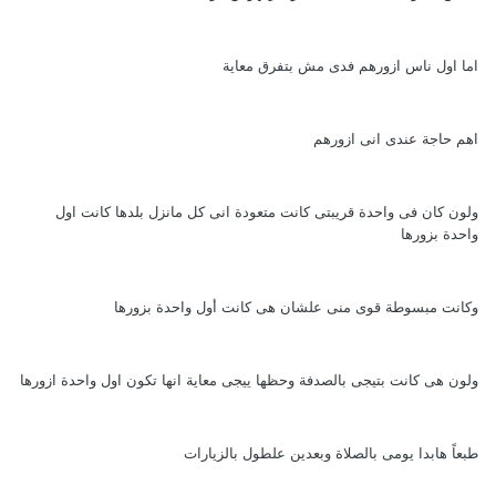
اما اول ناس ازورهم فدى مش بتفرق معاية
اهم حاجة عندى انى ازورهم
ولون كان فى واحدة قريبتى كانت متعودة انى كل مانزل بلدها كانت اول
واحدة بزورها
وكانت مبسوطة قوى منى علشان هى كانت أول واحدة بزورها
ولون هى كانت بتيجى بالصدفة وحظها ييجى معاية انها تكون اول واحدة ازورها
طبعاً هابدا يومى بالصلاة وبعدين علطول بالزيارات