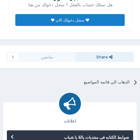
هل تمتلك حساب بالفعل ؟ سجل دخولك من هنا.
♥ سجل دخولك الان ♥
Share
متابعين
0
الذهاب الي قائمه المواضيع
اعلانات
ضوابط الكتابه فى منتديات ياللا يا شباب