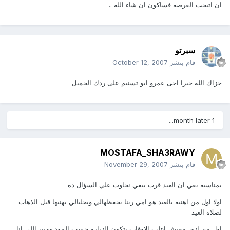
ان اتيحت الفرصة فساكون ان شاء الله ..
سبرتو
قام بنشر
October 12, 2007
جزاك الله خيرا اخى عمرو ابو تسنيم على ردك الجميل
1 month later...
MOSTAFA_SHA3RAWY
قام بنشر
November 29, 2007
بمناسبه بقي ان العيد قرب يبقي نجاوب علي السؤال ده
اولا اول من اهنيه بالعيد هو امي ربنا يحفظهالي ويخليالي بهنيها قبل الذهاب
لصلاه العيد
اول من ازور مفيش اغلب الاوقات بتكون الزياره حسب المود ومين اللي انا