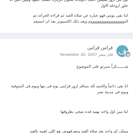
عاوز اروحله الاول
اما بقي يومي فهو عباره عن صلاه العيد ثم قراءه الجرائد ثم
النوووووووووووووووووووم وبعد ذلك الكمبيوتر بعد ان استيقذ
فراس فراس
قام بنشر
November 30, 2007
شـــــــكراً سبرتو على الموضوع
انا بقى دائماً والحمد لله بسافر ازور قرايبى يوم فى بنها ويوم فى المنوفية
ويوم فى مدينة نصر
اما مين اول واحد بهنيه فده بتيجى بظروفها
ممكن اى واحد بعد صلاة العيد ومعرفهوش هو اللى اهنيه بالعيد