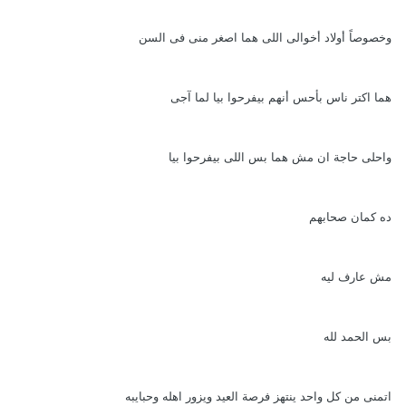
وخصوصاً أولاد أخوالى اللى هما اصغر منى فى السن
هما اكتر ناس بأحس أنهم بيفرحوا بيا لما آجى
واحلى حاجة ان مش هما بس اللى بيفرحوا بيا
ده كمان صحابهم
مش عارف ليه
بس الحمد لله
اتمنى من كل واحد ينتهز فرصة العيد ويزور اهله وحبايبه