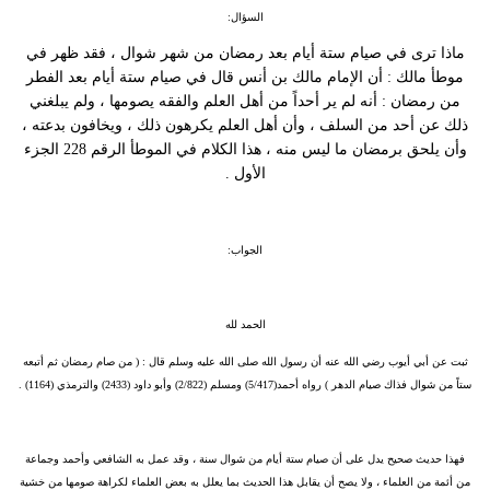
السؤال:
ماذا ترى في صيام ستة أيام بعد رمضان من شهر شوال ، فقد ظهر في
موطأ مالك : أن الإمام مالك بن أنس قال في صيام ستة أيام بعد الفطر
من رمضان : أنه لم ير أحداً من أهل العلم والفقه يصومها ، ولم يبلغني
ذلك عن أحد من السلف ، وأن أهل العلم يكرهون ذلك ، ويخافون بدعته ،
وأن يلحق برمضان ما ليس منه ، هذا الكلام في الموطأ الرقم 228 الجزء
الأول .
الجواب:
الحمد لله
ثبت عن أبي أيوب رضي الله عنه أن رسول الله صلى الله عليه وسلم قال : ( من صام رمضان ثم أتبعه
ستاً من شوال فذاك صيام الدهر ) رواه أحمد(5/417) ومسلم (2/822) وأبو داود (2433) والترمذي (1164) .
فهذا حديث صحيح يدل على أن صيام ستة أيام من شوال سنة ، وقد عمل به الشافعي وأحمد وجماعة
من أئمة من العلماء ، ولا يصح أن يقابل هذا الحديث بما يعلل به بعض العلماء لكراهة صومها من خشية