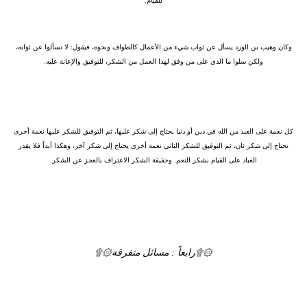
للقيام.
وكان وهيب بن الورد يسأل عن ثواب شيء من الأعمال كالطواف ونحوه، فيقول: لا تسألوا عن ثوابه،
ولكن سلوا ما الذي على من وفق لهذا العمل من الشكر، للتوفيق والإعانة عليه.
كل نعمة على العبد من الله في دين أو دنيا يحتاج إلى شكر عليها، ثم التوفيق للشكر عليها نعمة أخرى
تحتاج إلى شكر ثان، ثم التوفيق للشكر الثاني نعمة أخرى يحتاج إلى شكر آخر، وهكذا أبداً فلا يقدر
العباد على القيام بشكر النعم. وحقيقة الشكر الاعتراف بالعجز عن الشكر.
۞۩رابعاً : مسائل متفرقة۞۩