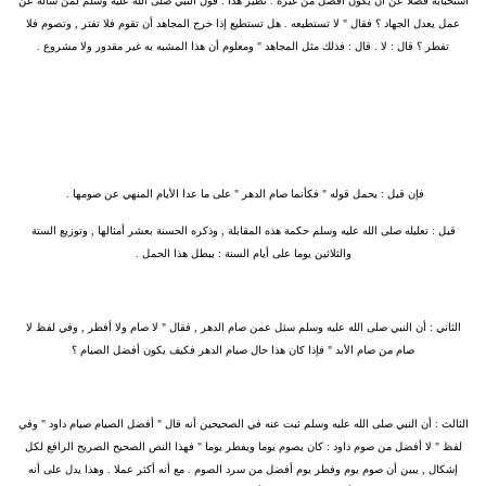
استحبابه فضلا عن أن يكون أفضل من غيره . نظير هذا : قول النبي صلى الله عليه وسلم لمن سأله عن
عمل يعدل الجهاد ؟ فقال " لا تستطيعه . هل تستطيع إذا خرج المجاهد أن تقوم فلا تفتر , وتصوم فلا
تفطر ؟ قال : لا . قال : فذلك مثل المجاهد " ومعلوم أن هذا المشبه به غير مقدور ولا مشروع .
فإن قيل : يحمل قوله " فكأنما صام الدهر " على ما عدا الأيام المنهي عن صومها . ‏
‏قيل : تعليله صلى الله عليه وسلم حكمة هذه المقابلة , وذكره الحسنة بعشر أمثالها , وتوزيع الستة
والثلاثين يوما على أيام السنة : يبطل هذا الحمل .
‏الثاني : أن النبي صلى الله عليه وسلم سئل عمن صام الدهر , فقال " لا صام ولا أفطر , وفي لفظ لا
صام من صام الأبد " فإذا كان هذا حال صيام الدهر فكيف يكون أفضل الصيام ؟
‏الثالث : أن النبي صلى الله عليه وسلم ثبت عنه في الصحيحين أنه قال " أفضل الصيام صيام داود " وفي
لفظ " لا أفضل من صوم داود : كان يصوم يوما ويفطر يوما " فهذا النص الصحيح الصريح الرافع لكل
إشكال , يبين أن صوم يوم وفطر يوم أفضل من سرد الصوم . مع أنه أكثر عملا . وهذا يدل على أنه