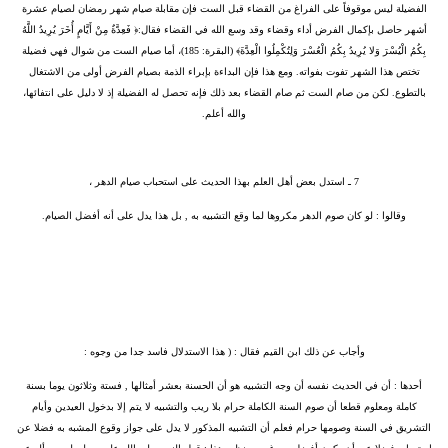
الفضيلة ليس موقوفاً على الفراغ من القضاء قبل الست فإن مقابلة صيام شهر رمضان لصيام عشرة
أشهر حاصل بإكمال الفرض أداء وقضاء وقد وسع الله في القضاء فقال:﴿ فَعِدَّةٌ مِنْ أَيَّامٍ أُخَرَ يُرِيدُ اللَّهُ
بِكُمُ الْيُسْرَ وَلا يُرِيدُ بِكُمُ الْعُسْرَ وَلِتُكْمِلُوا الْعِدَّةَ﴾ (البقرة: 185)، أما صيام الست من شوال فهي فضيلة
تختص هذا الشهر تفوت بفواته. ومع هذا فإن البداءة بإبراء الذمة بصيام الفرض أولى من الاشتغال
بالتطوع. لكن من صام الست ثم صام القضاء بعد ذلك فإنه تحصل له الفضيلة إذ لا دليل على انتفائها،
والله أعلم.
7 ـ
استدل بعض أهل العلم بهذا الحديث على استحباب صيام الدهر ،
‏وقالوا : لو كان صوم الدهر مكروها لما وقع التشبيه به , بل هذا يدل على أنه أفضل الصيام.
وأجاب عن ذلك ابن القيم فقال : ( هذا الاستدلال فاسد جدا من وجوه :
‏‏أحدها : أن في الحديث نفسه أن وجه التشبيه هو أن الحسنة بعشر أمثالها , فستة وثلاثون يوما بسنة
كاملة ومعلوم قطعا أن صوم السنة الكاملة حرام بلا ريب والتشبيه لا يتم إلا بدخول العيدين وأيام
التشريق في السنة وصومها حرام فعلم أن التشبيه المذكور لا يدل على جواز وقوع المشبه به فضلا عن