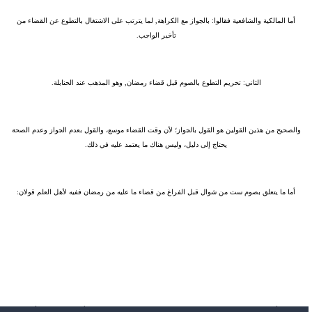
أما المالكية والشافعية فقالوا: بالجواز مع الكراهة, لما يترتب على الاشتغال بالتطوع عن القضاء من
تأخير الواجب.
الثاني:
تحريم التطوع بالصوم قبل قضاء رمضان, وهو المذهب عند الحنابلة.
والصحيح من هذين القولين هو القول بالجواز؛ لأن وقت القضاء موسع، والقول بعدم الجواز وعدم الصحة
يحتاج إلى دليل، وليس هناك ما يعتمد عليه في ذلك.
أما ما يتعلق بصوم ست من شوال قبل الفراغ من قضاء ما عليه من رمضان ففيه لأهل العلم قولان:
الأول:
أن فضيلة صيام الست من شوال لا تحصل إلا لمن قضى ما عليه من أيام رمضان التي أفطرها