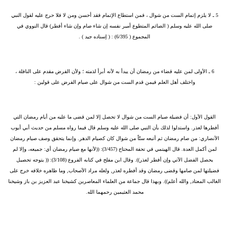
5 ـ
لا يلزم إتمام الست من شوال ، فمن استطاع الإتمام فقد أحسن ومن لا فلا حرج عليه لقول النبي
صلى الله عليه وسلم ( الصائم المتطوع أمير نفسه إن شاء صام وإن شاء أفطر) قال النووي في
المجموع ( 6/395) : ( إسناده جيد ) .
6 ـ
الأولى لمن عليه قضاء من رمضان أن يبدأ به لأنه أبرأ لذمته ؛ ولأن الفرض مقدم على النافلة ،
واختلف أهل العلم فيمن قدم الست من شوال على صيام الفرض على قولين :
القول الأول:
أن فضيلة صيام الست من شوال لا تحصل إلا لمن قضى ما عليه من أيام رمضان التي
أفطرها لعذر. واستدلوا لذلك بأن النبي صلى الله عليه وسلم قال فيما رواه مسلم من حديث أبي أيوب
الأنصاري: من صام رمضان ثم أتبعه ستّاً من شوال كان كصيام الدهر. وإنما يتحقق وصف صيام رمضان
لمن أكمل العدة. قال الهيتمي في تحفة المحتاج (3/457): ((لأنها مع صيام رمضان أي: جميعه، وإلا لم
يحصل الفضل الآتي وإن أفطر لعذر)). وقال ابن مفلح في كتابه الفروع (3/108): (( يتوجه تحصيل
فضيلتها لمن صامها وقضى رمضان وقد أفطره لعذر, ولعله مراد الأصحاب, وما ظاهره خلافه خرج على
الغالب المعتاد, والله أعلم)). وبهذا قال جماعة من العلماء المعاصرين كشيخنا عبد العزيز بن باز وشيخنا
محمد العثيمين رحمهما الله.