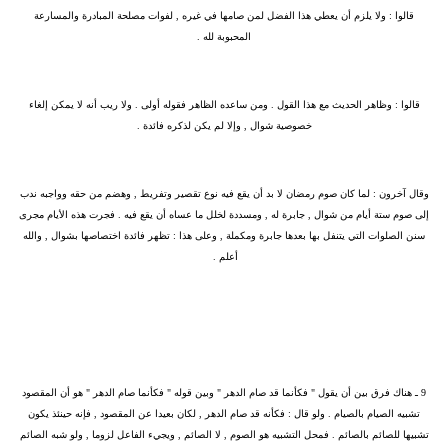
‏قالوا : ولا يلزم أن يعطي هذا الفضل لمن صامها في غيره , لفوات مصلحة المبادرة والمسارعة
المحبوبة لله .
‏قالوا : وظاهر الحديث مع هذا القول . ومن ساعده الظاهر فقوله أولى . ولا ريب أنه لا يمكن إلغاء
خصوصية شوال , وإلا لم يكن لذكره فائدة .
‏وقال آخرون : لما كان صوم رمضان لا بد أن يقع فيه نوع تقصير وتفريط , وهضم من حقه وواجبه ندب
إلى صوم ستة أيام من شوال , جابرة له , ومسددة لخلل ما عساه أن يقع فيه . فجرت هذه الأيام مجرى
سنن الصلوات التي يتنفل بها بعدها جابرة ومكملة , وعلى هذا : تظهر فائدة اختصاصها بشوال , والله
أعلم . ‏
9 ـ
هناك فرق بين أن يقول " فكأنما قد صام الدهر " وبين قوله " فكأنما صام الدهر " هو أن المقصود
تشبيه الصيام بالصيام . ولو قال : فكأنه قد صام الدهر , لكان بعيدا عن المقصود , فإنه حينئذ يكون
تشبيها للصائم بالصائم . فمحل التشبيه هو الصوم , لا الصائم , ويجيء الفاعل لزوما , ولو شبه الصائم