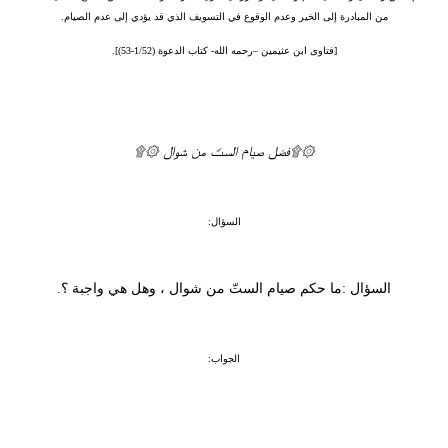
من المبادرة إلى الخير وعدم الوقوع في التسويف الذي قد يؤدي إلى عدم الصيام.
[فتاوى ابن عثيمين –رحمه الله- كتاب الدعوة (1/52-53)].
۞۩فضل صيام الستّ من شوال ۞۩
السؤال:
السؤال :ما حكم صيام الستّ من شوال ، وهل هي واجبة ؟.
الجواب: