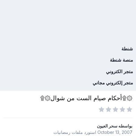
شنطة
منصة شنطة
متجر الكتروني
متجر إلكتروني مجاني
۞۩أحكام صيام الست من شوال۞۩
بواسطه
سحر العيون
October 13, 2007
استورد ملفات
رمضانيات