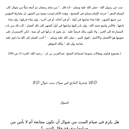
ثبت عن رسول الله – صلى الله عليه وسلم – أنه قال : " من صام رمضان ثم أتبعه ستًّا من شوال كان
كصيام الدهر " خرجه الإمام مسلم في الصحيح ، وهذه الأيام ليست معينة من الشهر بل يختارها المؤمن
من جميع الشهر ، فإذا شاء صامها في أوله ، أو في أثنائه، أو في آخره ، وإن شاء فرقها ، وإن شاء
تابعها ، فالأمر واسع بحمد الله ، وإن بادر إليها وتابعها في أول الشهر كان ذلك أفضل ؛ لأن ذلك من باب
المسارعة إلى الخير ، ولا تكون بذلك فرضاً عليه ، بل يجوز له تركها في أي سنة ، لكن الاستمرار على
صومها هو الأفضل والأكمل ؛ لقول النبي – صلى الله عليه وسلم - : " أحب العمل إلى الله ما داوم عليه
صاحبه وإن قل " والله الموفق .
[ مجموع فتاوى ومقالات متنوعة لسماحة الشيخ: عبدالعزيز بن باز – رحمه الله- الجزء 15 ص 390]
۞۩لا يشترط التتابع في صيام ست شوال ۞۩
السؤال
هل يلزم في صيام الست من شوال أن تكون متتابعة أم لا بأس من
صيامها متفرقة خلال الشهر ؟