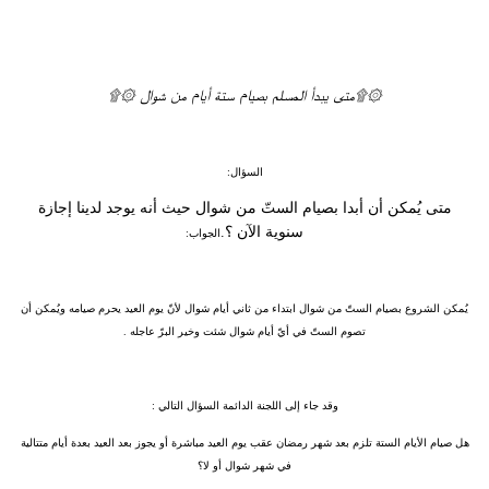
۞۩متى يبدأ المسلم بصيام ستة أيام من شوال ۞۩
السؤال:
متى يُمكن أن أبدا بصيام الستّ من شوال حيث أنه يوجد لدينا إجازة
سنوية الآن ؟.
الجواب:
يُمكن الشروع بصيام الستّ من شوال ابتداء من ثاني أيام شوال لأنّ يوم العيد يحرم صيامه ويُمكن أن
تصوم الستّ في أيّ أيام شوال شئت وخير البرّ عاجله .
وقد جاء إلى اللجنة الدائمة السؤال التالي :
هل صيام الأيام الستة تلزم بعد شهر رمضان عقب يوم العيد مباشرة أو يجوز بعد العيد بعدة أيام متتالية
في شهر شوال أو لا؟