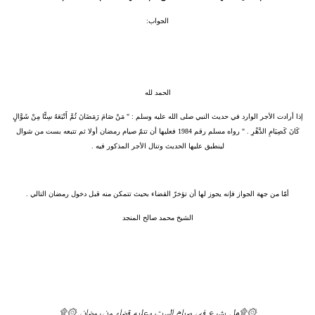
الجواب:
الحمد لله
إذا أرادت الأجر الوارد في حديث النبي صلى الله عليه وسلم : " مَنْ صَامَ رَمَضَانَ ثُمَّ أَتْبَعَهُ سِتًّا مِنْ شَوَّالٍ
كَانَ كَصِيَامِ الدَّهْرِ . " رواه مسلم رقم 1984 فعليها أن تتمّ صيام رمضان أولا ثم تتبعه بست من شوال
لينطبق عليها الحديث وتنال الأجر المذكور فيه .
أمّا من جهة الجواز فإنه يجوز لها أن تؤخرّ القضاء بحيث تتمكن منه قبل دخول رمضان التالي .
الشيخ محمد صالح المنجد
۞۩هل يشرع في صيام الست وعليه قضاء من رمضان ۞۩