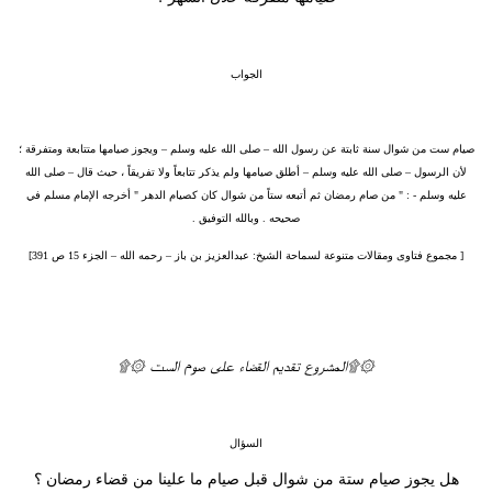
الجواب
صيام ست من شوال سنة ثابتة عن رسول الله – صلى الله عليه وسلم – ويجوز صيامها متتابعة ومتفرقة ؛
لأن الرسول – صلى الله عليه وسلم – أطلق صيامها ولم يذكر تتابعاً ولا تفريقاً ، حيث قال – صلى الله
عليه وسلم - : " من صام رمضان ثم أتبعه ستاً من شوال كان كصيام الدهر " أخرجه الإمام مسلم في
صحيحه . وبالله التوفيق .
[ مجموع فتاوى ومقالات متنوعة لسماحة الشيخ: عبدالعزيز بن باز – رحمه الله – الجزء 15 ص 391]
۞۩المشروع تقديم القضاء على صوم الست ۞۩
السؤال
هل يجوز صيام ستة من شوال قبل صيام ما علينا من قضاء رمضان ؟