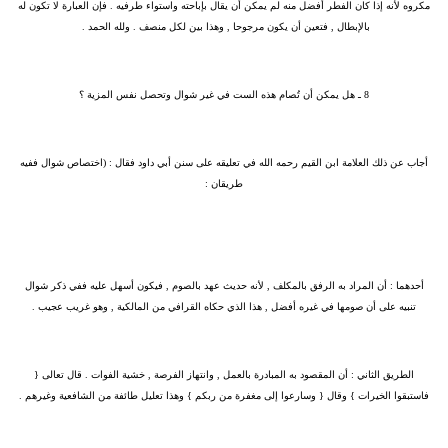
مكروه لأنه إذا كان الفطر أفضل منه لم يمكن أن يقال بإباحته واستواء طرفيه . فإن العبارة لا تكون له
بالإبطال , فتعين أن يكون مرجوحا , وهذا بين لكل منصف . ولله الحمد . ‏
8 ـ
هل يمكن أن تُصام هذه الست في غير شوال وتحصل نفس المزية ؟
أجاب عن ذلك العلامة ابن القيم رحمه الله في تعليقه على سنن أبي داود فقال : (اختصاص شوال ففيه
طريقان :
‏أحدهما :
أن المراد به الرفق بالمكلف , لأنه حديث عهد بالصوم , فيكون أسهل عليه ففي ذكر شوال
تنبيه على أن صومها في غيره أفضل , هذا الذي حكاه القرافي من المالكية , وهو غريب عجيب .
‏الطريق الثاني :
أن المقصود به المبادرة بالعمل , وانتهاز الفرصة , خشية الفوات . قال تعالى {
فاستبقوا الخيرات } وقال { وسارعوا إلى مغفرة من ربكم } وهذا تعليل طائفة من الشافعية وغيرهم .