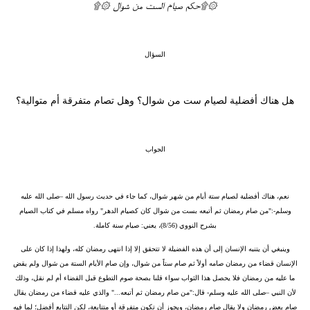
۞۩حكم صيام الست من شوال ۞۩
السؤال
هل هناك أفضلية لصيام ست من شوال؟ وهل تصام متفرقة أم متوالية؟
الجواب
نعم، هناك أفضلية لصيام ستة أيام من شهر شوال، كما جاء في حديث رسول الله –صلى الله عليه
وسلم-:"من صام رمضان ثم أتبعه بست من شوال كان كصيام الدهر" رواه مسلم في كتاب الصيام
بشرح النووي (8/56)، يعني: صيام سنة كاملة.
وينبغي أن يتنبه الإنسان إلى أن هذه الفضيلة لا تتحقق إلا إذا انتهى رمضان كله، ولهذا إذا كان على
الإنسان قضاء من رمضان صامه أولاً ثم صام ستاً من شوال، وإن صام الأيام الستة من شوال ولم يقض
ما عليه من رمضان فلا يحصل هذا الثواب سواء قلنا بصحة صوم التطوع قبل القضاء أم لم نقل، وذلك
لأن النبي –صلى الله عليه وسلم- قال:"من صام رمضان ثم أتبعه..." والذي عليه قضاء من رمضان يقال
صام بعض رمضان ولا يقال صام رمضان، ويجوز أن تكون متفرقة أو متتابعة، لكن التتابع أفضل؛ لما فيه