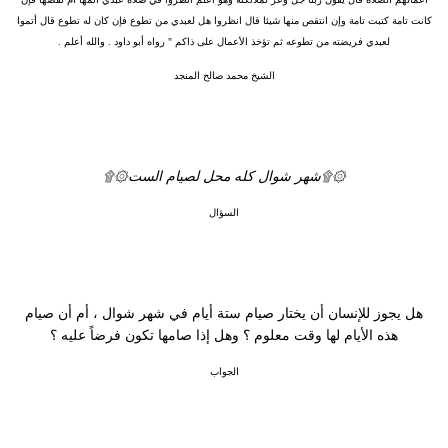
كانت تامة كتبت تامة وإن انتقص منها شيئا قال انظروا هل لعبدي من تطوع فإن كان له تطوع قال أتموا
لعبدي فريضته من تطوعه ثم تؤخذ الأعمال على ذاكم " رواه أبو داود . والله أعلم .
الشيخ محمد صالح المنجد
۞۩شهر شوال كله محل لصيام الست۞۩
السؤال
هل يجوز للإنسان أن يختار صيام ستة أيام في شهر شوال ، أم أن صيام
هذه الأيام لها وقت معلوم ؟ وهل إذا صامها تكون فرضاً عليه ؟
الجواب