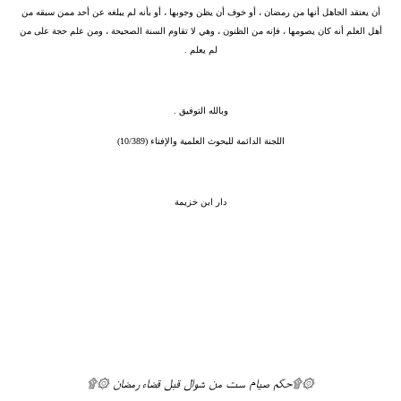
أن يعتقد الجاهل أنها من رمضان ، أو خوف أن يظن وجوبها ، أو بأنه لم يبلغه عن أحد ممن سبقه من
أهل العلم أنه كان يصومها ، فإنه من الظنون ، وهي لا تقاوم السنة الصحيحة ، ومن علم حجة على من
لم يعلم .
وبالله التوفيق .
اللجنة الدائمة للبحوث العلمية والإفتاء (10/389)
دار ابن خزيمة
۞۩حكم صيام ست من شوال قبل قضاء رمضان ۞۩