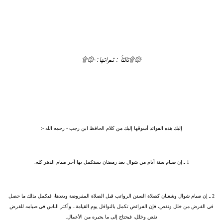
۞۩ثالثاً : ثمراتها:-۞۩
إليك هذه الفوائد أسوقها إليك من كلام الحافظ ابن رجب - رحمه الله -:
1 ـ
إن صيام ستة أيام من شوال بعد رمضان يستكمل بها أجر صيام الدهر كله.
2 ـ
إن صيام شوال وشعبان كصلاة السنن الرواتب قبل الصلاة المفروضة وبعدها، فيكمل بذلك ما حصل
في الفرض من خلل ونقص، فإن الفرائض تكمل بالنوافل يوم القيامة.. وأكثر الناس في صيامه للفرض
نقص وخلل، فيحتاج إلى ما يجبره من الأعمال.