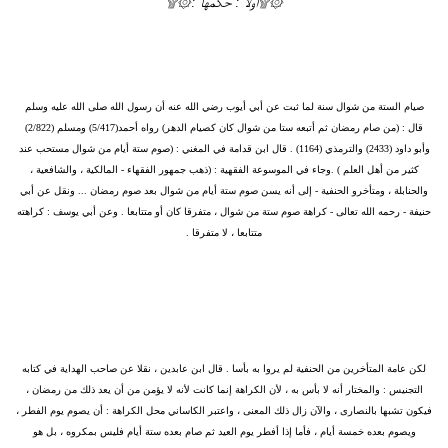
۞۩أولاً : حكمها :۞۩
صيام الستة من شوال سنة لما ثبت عن أبي أيوب رضي الله عنه أن رسول الله صلى الله عليه وسلم
قال : (‏من صام رمضان ثم أتبعه ستا من شوال كان كصيام الدهر) رواه أحمد(5/417) ومسلم (2/822)
وأبو داود (2433) والترمذي (1164) . قال ابن قدامة في المغني : (صوم ستة أيام من شوال مستحب عند
كثير من أهل العلم ) .وجاء في الموسوعة الفقهية : (ذهب جمهور الفقهاء - المالكية ، والشافعية ،
والحنابلة ، ومتأخرو الحنفية - إلى أنه يسن صوم ستة أيام من شوال بعد صوم رمضان ... ونقل عن أبي
حنيفة - رحمه الله تعالى - كراهة صوم ستة من شوال ، متفرقا كان أو متتابعا . وعن أبي يوسف : كراهته
متتابعا ، لا متفرقا .
لكن عامة المتأخرين من الحنفية لم يروا به بأسا . قال ابن عابدين ، نقلا عن صاحب الهداية في كتابه
التجنيس : والمختار أنه لا بأس به ، لأن الكراهة إنما كانت لأنه لا يؤمن من أن يعد ذلك من رمضان ،
فيكون تشبها بالنصارى ، والآن زال ذلك المعنى ، واعتبر الكاساني محل الكراهة : أن يصوم يوم الفطر ،
ويصوم بعده خمسة أيام ، فأما إذا أفطر يوم العيد ثم صام بعده ستة أيام فليس بمكروه ، بل هو