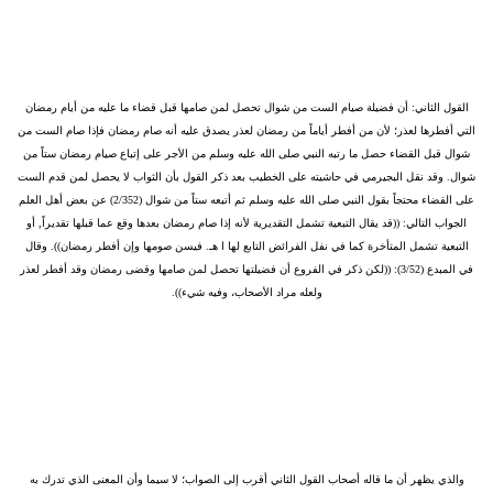
القول الثاني:
أن فضيلة صيام الست من شوال تحصل لمن صامها قبل قضاء ما عليه من أيام رمضان
التي أفطرها لعذر؛ لأن من أفطر أياماً من رمضان لعذر يصدق عليه أنه صام رمضان فإذا صام الست من
شوال قبل القضاء حصل ما رتبه النبي صلى الله عليه وسلم من الأجر على إتباع صيام رمضان ستاً من
شوال. وقد نقل البجيرمي في حاشيته على الخطيب بعد ذكر القول بأن الثواب لا يحصل لمن قدم الست
على القضاء محتجاً بقول النبي صلى الله عليه وسلم ثم أتبعه ستاً من شوال (2/352) عن بعض أهل العلم
الجواب التالي: ((قد يقال التبعية تشمل التقديرية لأنه إذا صام رمضان بعدها وقع عما قبلها تقديراً, أو
التبعية تشمل المتأخرة كما في نفل الفرائض التابع لها ا هـ. فيسن صومها وإن أفطر رمضان)). وقال
في المبدع (3/52): ((لكن ذكر في الفروع أن فضيلتها تحصل لمن صامها وقضى رمضان وقد أفطر لعذر
ولعله مراد الأصحاب، وفيه شيء)).
والذي يظهر أن ما قاله أصحاب القول الثاني أقرب إلى الصواب؛ لا سيما وأن المعنى الذي تدرك به