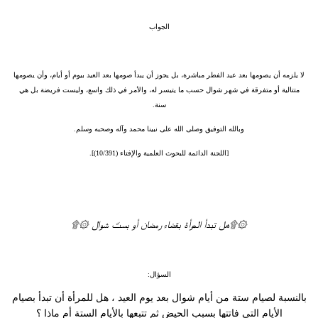
الجواب
لا يلزمه أن يصومها بعد عيد الفطر مباشرة، بل يجوز أن يبدأ صومها بعد العيد بيوم أو أيام، وأن يصومها
متتالية أو متفرقة في شهر شوال حسب ما يتيسر له، والأمر في ذلك واسع، وليست فريضة بل هي
سنة.
وبالله التوفيق وصلى الله على نبينا محمد وآله وصحبه وسلم.
[اللجنة الدائمة للبحوث العلمية والإفتاء (10/391)].
۞۩هل تبدأ المرأة بقضاء رمضان أو بستّ شوال ۞۩
السؤال:
بالنسبة لصيام ستة من أيام شوال بعد يوم العيد ، هل للمرأة أن تبدأ بصيام
الأيام التي فاتتها بسبب الحيض ثم تتبعها بالأيام الستة أم ماذا ؟