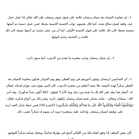
3 ـ
إن معاودة الصيام بعد صيام رمضان علامة على قبول صوم رمضان، فإن الله تعالى إذا تقبل عمل
عبد، وفقه لعمل صالح بعده، كما قال بعضهم: ثواب الحسنة الحسنة بعدها، فمن عمل حسنة ثم أتبعها
بحسنة بعدها، كان ذلك علامة على قبول الحسنة الأولى، كما أن من عمل حسنة ثم أتبعها بسيئة كان ذلك
علامة رد الحسنة وعدم قبولها.
4 ـ
إن صيام رمضان يوجب مغفرة ما تقدم من الذنوب، كما سبق ذكره .
5 ـ
أن الصائمين لرمضان يوفون أجورهم في يوم الفطر، وهو يوم الجوائز فيكون معاودة الصيام بعد
الفطر شكراً لهذه النعمة، فلا نعمة أعظم من مغفرة الذنوب، كان النبي يقوم حتى تتورّم قدماه، فيقال
له: أتفعل هذا وقد غفر الله لك ما تقدم من ذنبك وما تأخّر؟! فيقول: {أفلا أكون عبداً شكورا}. وقد أمر
الله - سبحانه وتعالى - عباده بشكر نعمة صيام رمضان بإظهار ذكره، وغير ذلك من أنواع شكره، فقال:
{وَلِتُكْمِلُواْ الْعِدَّةَ وَلِتُكَبِّرُواْ اللّهَ عَلَى مَا هَدَاكُمْ وَلَعَلَّكُمْ تَشْكُرُونَ} [البقرة:185] فمن جملة شكر العبد لربه
على توفيقه لصيام رمضان، وإعانته عليه، ومغفرة ذنوبه أن يصوم له شكراً عقيب ذلك.
كان بعض السلف إذا وفق لقيام ليلة من الليالي أصبح في نهارها صائماً، ويجعل صيامه شكراً للتوفيق