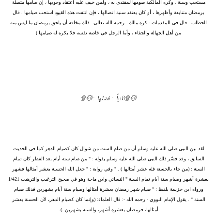
مستحب وسنة . وكره المالكية صومها لمقتدى به ، ولمن خيف عليه اعتقاد وجوبها ، إن صامها متصلة
برمضان متتابعة وأظهرها ، أو كان يعتقد سنية اتصالها ، فإن انتفت هذه القيود استحب صيامها . قال
الحطاب : قال في المقدمات : كره مالك - رحمه الله تعالى - ذلك مخافة أن يلحق برمضان ما ليس منه
من أهل الجهالة والجفاء ، وأما الرجل في خاصة نفسه فلا يكره له صيامها )
۞۩ثانياً : فضلها :۞۩
لقد بين النبي صلى الله عليه وسلم أن من صام الست من شوال كان كصيام الدهر كما في الحديث
السابق ، وقد فسّر ذلك النبي صلى الله عليه وسلم بقوله : " من صام ستة أيام بعد الفطر كان تمام
السنة : (من جاء بالحسنة فله عشر أمثالها ) . " وفي رواية : " جعل الله الحسنة بعشر أمثالها فشهر
بعشرة أشهر وصيام ستة أيام تمام السنة " النسائي وابن ماجة وهو في صحيح الترغيب والترهيب 1/421
ورواه ابن خزيمة بلفظ : " صيام شهر رمضان بعشرة أمثالها وصيام ستة أيام بشهرين فذلك صيام
السنة " . يقول الإمام النووي - رحمه الله -: قال العلماء: (وإنما كان كصيام الدهر، لأن الحسنة بعشر
أمثالها، فرمضان بعشرة أشهر، والستة بشهرين..).