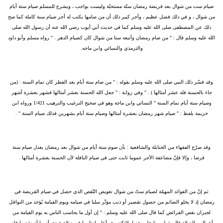
صيام ست من شوال بعد فريضة رمضان سنّة مستحبّة وليست بواجب ، ويشرع للمسلم صيام ستة أيام
من شوال ، و في ذلك فضل عظيم ، وأجر كبير ذلك أن من صامها يكتب له أجر صيام سنة كاملة كما صح
ذلك عن المصطفى صلى الله عليه وسلم كما في حديث أبي أيوب رضي الله عنه أن رسول الله صلى
الله عليه وسلم قال : " من صام رمضان وأتبعه ستا من شوال كان كصيام الدهر . " رواه مسلم وأبو داود
والترمذي والنسائي وابن ماجه.
وقد فسّر ذلك النبي صلى الله عليه وسلم بقوله : " من صام ستة أيام بعد الفطر كان تمام السنة : (من
جاء بالحسنة فله عشر أمثالها ) . " وفي رواية : " جعل الله الحسنة بعشر أمثالها فشهر بعشرة أشهر
وصيام ستة أيام تمام السنة " النسائي وابن ماجة وهو في صحيح الترغيب والترهيب 1/421 ورواه ابن
خزيمة بلفظ : " صيام شهر رمضان بعشرة أمثالها وصيام ستة أيام بشهرين فذلك صيام السنة " .
وقد صرّح الفقهاء من الحنابلة والشافعية : بأن صوم ستة أيام من شوال بعد رمضان يعدل صيام سنة
فرضا ، وإلا فإنّ مضاعفة الأجر عموما ثابت حتى في صيام النافلة لأن الحسنة بعشرة أمثالها .
ثم إنّ من الفوائد المهمّة لصيام ستّ من شوال تعويض النّقص الذي حصل في صيام الفريضة في
رمضان إذ لا يخلو الصائم من حصول تقصير أو ذنب مؤثّر سلبا في صيامه ويوم القيامة يُؤخذ من النوافل
لجبران نقص الفرائض كما قال صلى الله عليه وسلم : " إن أول ما يحاسب الناس به يوم القيامة من
أعمالهم الصلاة قال يقول ربنا جل وعز لملائكته وهو أعلم انظروا في صلاة عبدي أتمها أم نقصها فإن