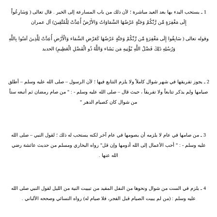
1
ـ يستحب البدء بها بعد العيد مباشرة ؛ لأن ذلك من باب المسارعة إلى الخير . قال تعالى ( وَسَارِعُواْ
إِلَى مَغْفِرَةٍ مِّن رَّبِّكُمْ وَجَنَّةٍ عَرْضُهَا السَّمَاوَاتُ وَالأَرْضُ أُعِدَّتْ لِلْمُتَّقِينَ) آل عمران
وقوله تعالى ( سَابِقُوا إِلَى مَغْفِرَةٍ مِّن رَّبِّكُمْ وَجَنَّةٍ عَرْضُهَا كَعَرْضِ السَّمَاء وَالْأَرْضِ أُعِدَّتْ لِلَّذِينَ آمَنُوا بِاللَّهِ
وَرُسُلِهِ ذَلِكَ فَضْلُ اللَّهِ يُؤْتِيهِ مَن يَشَاء وَاللَّهُ ذُو الْفَضْلِ الْعَظِيمِ) الحديد
2 ـ
يجوز تفريقها في شهر شوال كاملاً ولا يلزم التتابع فيها ؛ لأن الرسول – صلى الله عليه وسلم – أطلق
صيامها ولم يذكر تتابعاً ولا تفريقاً ، حيث قال – صلى الله عليه وسلم - : " من صام رمضان ثم أتبعه ستاً
من شوال كان كصيام الدهر "
3 ـ
من صامها في عام لا يلزمه أن يصومها في عام آخر لكنه يستحب له ذلك ؛ لقول النبي – صلى الله
عليه وسلم - : " أحب الأعمال إلى الله أدومها وإن قل" رواه البخاري ومسلم من حديث عائشة رضي
الله عنها .
4 ـ
يلزم في الست من شوال ونحوها من النفل المقيد من تبييت النية من الليل لقول النبي صلى الله
عليه وسلم : (من لم يبيت الصيام قبل الفجر، فلا صيام له) رواه النسائي وصححه الألباني .