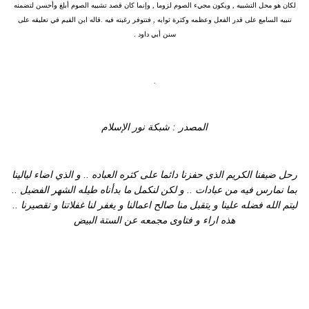
لكان هو محل التشبيه , ويكون مجيء الصوم لزوما , وإنما كان قصد تشبيه الصوم أبلغ وأحسن لتضمنه
تنبيه السامع على قدر الفعل وعظمه وكثرة ثوابه , فتتوفر رغبته فيه .قاله ابن القيم في تعليقه على
سنن أبي داود .
.
المصدر : شبكة نور الإسلام
رحل ضيفنا الكريم الذي حفزنا دائما على كثره العباده .. و الذي اضاء ليالينا
بما نمارس فيه من عبادات .. و لكن لنكمل ما بدأناه طيله الشهر الفضيل ..
ليتم الله فضله علينا و يتقبل منا صالح اعمالنا و يغفر لنا غفلاتنا و تقصيرنا ..
هذه اراء و فتاوى مجمعه عن الستة البيض