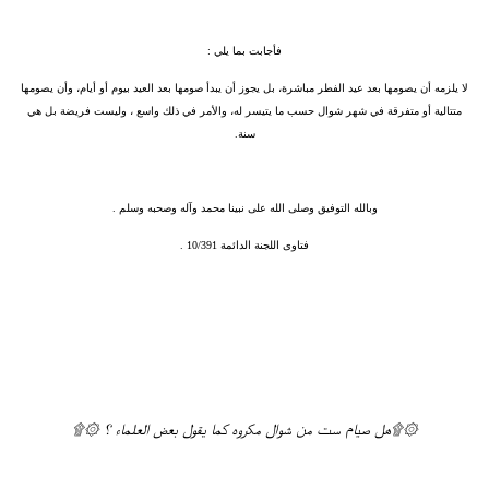
فأجابت بما يلي :
لا يلزمه أن يصومها بعد عيد الفطر مباشرة، بل يجوز أن يبدأ صومها بعد العيد بيوم أو أيام، وأن يصومها
متتالية أو متفرقة في شهر شوال حسب ما يتيسر له، والأمر في ذلك واسع ، وليست فريضة بل هي
سنة.
وبالله التوفيق وصلى الله على نبينا محمد وآله وصحبه وسلم .
فتاوى اللجنة الدائمة 10/391 .
۞۩هل صيام ست من شوال مكروه كما يقول بعض العلماء ؟ ۞۩