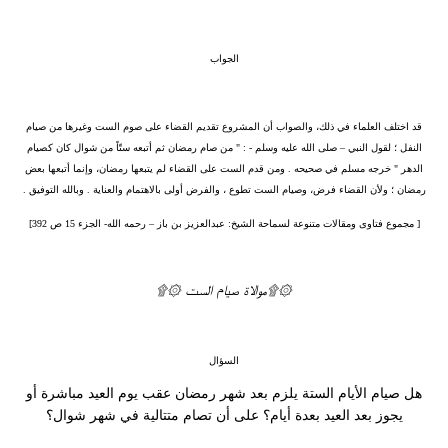
الجواب
قد اختلف العلماء في ذلك، والصواب أن المشروع تقديم القضاء على صوم الست وغيرها من صيام
النفل ؛ لقول النبي – صلى الله عليه وسلم - : " من صام رمضان ثم أتبعه ستّاً من شوال كان كصيام
الدهر " خرجه مسلم في صحيحه . ومن قدم الست على القضاء لم يتبعها رمضان، وإنما أتبعها بعض
رمضان ؛ ولأن القضاء فرض، وصيام الست تطوع ، والفرض أولى بالاهتمام والعناية . وبالله التوفيق .
[ مجموع فتاوى ومقالات متنوعة لسماحة الشيخ: عبدالعزيز بن باز – رحمه الله- الجزء 15 ص 392]
۞۩موالاة صيام الست ۞۩
السؤال
هل صيام الأيام الستة يلزم بعد شهر رمضان عقب يوم العيد مباشرة أو
يجوز بعد العيد بعدة أيام؟ على أن تصام متتالية في شهر شوال؟