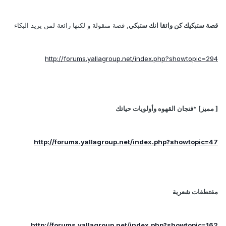
قصة ستبكيك كن وائقا انك ستبكي
, قصة منقولة و لكنها رائعة لمن يريد البكاء
http://forums.yallagroup.net/index.php?showtopic=294
[ مميز] *فنجان القهوه وأولويات حياتك
http://forums.yallagroup.net/index.php?showtopic=47
مقتطفات شعرية
http://forums.yallagroup.net/index.php?showtopic=162