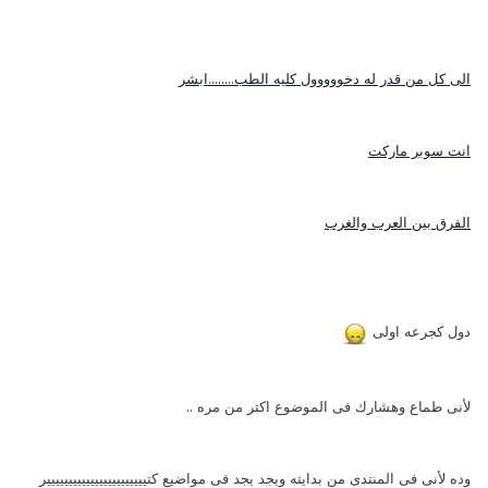
الى كل من قدر له دخووووول كليه الطب........ابشر
انت سوبر ماركت
الفرق بين العرب والغرب
دول كجرعه اولى
لأنى طماع وهشارك فى الموضوع اكتر من مره ..
وده لأنى فى المنتدى من بدايته وبجد بجد فى مواضيع كتييييييييييييييييييييييير