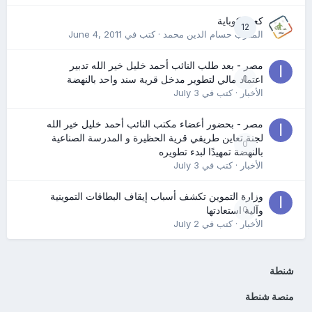
كعب كوباية
12
المدرب حسام الدين محمد
· كتب في
June 4, 2011
مصر - بعد طلب النائب أحمد خليل خير الله تدبير
0
اعتماد مالي لتطوير مدخل قرية سند واحد بالنهضة
الأخبار
· كتب في
July 3
مصر - بحضور أعضاء مكتب النائب أحمد خليل خير الله
لجنة تعاين طريقي قرية الحظيرة و المدرسة الصناعية
0
بالنهضة تمهيدًا لبدء تطويره
الأخبار
· كتب في
July 3
وزارة التموين تكشف أسباب إيقاف البطاقات التموينية
0
وآلية استعادتها
الأخبار
· كتب في
July 2
شنطة
منصة شنطة