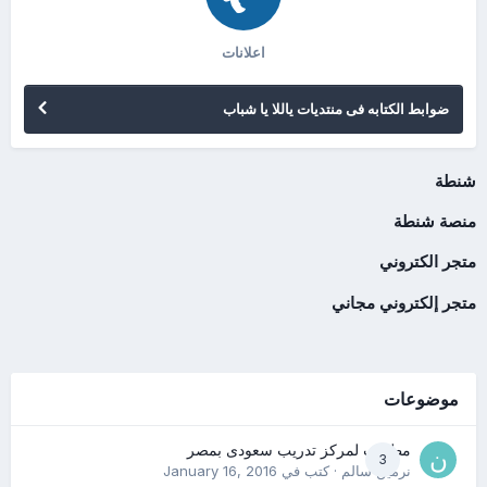
اعلانات
ضوابط الكتابه فى منتديات ياللا يا شباب
شنطة
منصة شنطة
متجر الكتروني
متجر إلكتروني مجاني
موضوعات
مطلوب لمركز تدريب سعودى بمصر
3
نرمين سالم
· كتب في
January 16, 2016