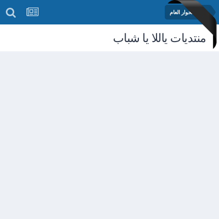
منتدى الحوار العام
منتديات ياللا يا شباب