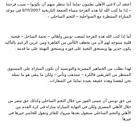
أعتقد أن لاعبي الأهلي يعلمون تماما أننا ننتظر منهم أن يكونوا – سبب فرحتنا
– إذا ما كتب الله لنا هذه الفرحة مساء الجمعة التاريخية 9/11/2007 في موعد
المباراة المنتظرة مع السواحلية – النجم الساحلي - .
أما إذا كتب الله هذه الفرحة لشعب تونس وأهالي – نجمة الساحل – فتحية
قلبية ستوجه لهم لأن من يخطف الكأس من القاهرة ومن عرين الزعيم بالتأكيد
يكون جدير بها ويستحق التحية على فوزه ويستحق التهنئة على ما قدمه .
لهذا نطلب من الجماهير المصرية والتونسية أن تكون المباراة على المستوى
المنتظر من الفريقين فالكرة – ستذهب وتأتي – ولكن ما يبقى هو ما نمثله
نحن لبعضنا وهذه حقيقة بعيدة تماما عن الشعارات .
من حق تونس أن تتمنى الفوز من خلال النجم الساحلي وكذلك حق مصر من
خلال الأهلي المصري ولكن في النهاية المباراة مباراة في كرة القدم بين
الأهلي والنجم الساحلي سنقول بعدها مبروك للفائز ونقول للخاسر خيرها في
غيرها .