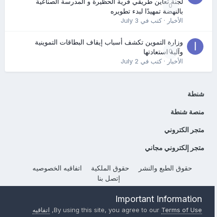
لجنة تعاين طريقي قرية الحظيرة و المدرسة الصناعية
0
بالنهضة تمهيدًا لبدء تطويره
الأخبار
· كتب في
July 3
وزارة التموين تكشف أسباب إيقاف البطاقات التموينية
0
وآلية استعادتها
الأخبار
· كتب في
July 2
شنطة
منصة شنطة
متجر الكتروني
متجر إلكتروني مجاني
حقوق الطبع والنشر
حقوق الملكية
اتفاقيه الخصوصيه
إتصل بنا
Powered by Invision Community
Important Information
Terms of Use
By using this site, you agree to our
,
اتفاقيه