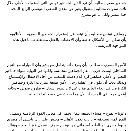
جماهير مصر مطالبة بأن ترد الدين لجماهير تونس التي أستقبلت الأهلي خلال
ثلاث سنوات متتالية إستقبال يعبر عن معدن الشعب التونسي الرائع المحب
جدا لمصر ولكل ما هو مصري .
وجماهير تونس مطالبة بأن تبتعد عن إستفزاز الجماهير المصرية – الأهلاوية –
بأي شكل من الأشكال خاصة وأن الأعصاب بالفعل مشتعلة تماما قبل هذه
المواجهة المرتقبة .
الأمن المصري .. مطالب بأن يعرف أنه يتعامل مع بشر وأن المباراة مع النجم
الساحلي ليست حرب .. نعم الجماهير متحمسة ولكنها في النهاية سواء جماهير
النجم أو الأهلي جماهير كرة قدم ذهبت للملعب من أجل الإحتفال والإستمتاع
ولذلك يجب أن تكون في عقلية رجال الأمن طبيعة مباريات الكرة وجماهير
الكرة في كل أنحاء العالم فلا داعي لأن يصبح إشعال – صاروخ ضوئي – وكأنه
إعلان حرب في المدرجات لأن هذا يحدث في جميع أنحاء العالم .
دعونا – نفرح – مساء الجمعة بلقاء يحمل كل معاني القوة الرياضية ونتمنى
الفوز لمن يستحقه – يا رب يكون الأهلي – معلش على رأي نانسي أنا مصري
وأبويا مصري ! وبالطبع أصدقائي من تونس سوف يتمنون فوز النجم – وهناك
فريق أخر من الجماهير ينتظر هزيمة الأهلي أو النجم لمجرد أنه ضعيف .. لا