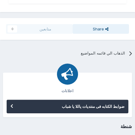
Share
متابعين
0
الذهاب الي قائمه المواضيع
اعلانات
ضوابط الكتابه فى منتديات ياللا يا شباب
شنطة