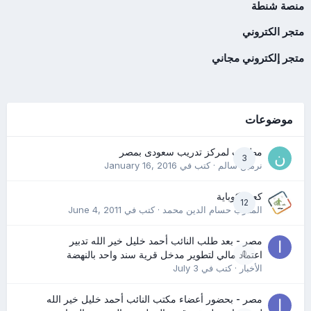
منصة شنطة
متجر الكتروني
متجر إلكتروني مجاني
موضوعات
مطلوب لمركز تدريب سعودى بمصر
3
نرمين سالم
· كتب في
January 16, 2016
كعب كوباية
12
المدرب حسام الدين محمد
· كتب في
June 4, 2011
مصر - بعد طلب النائب أحمد خليل خير الله تدبير
0
اعتماد مالي لتطوير مدخل قرية سند واحد بالنهضة
الأخبار
· كتب في
July 3
مصر - بحضور أعضاء مكتب النائب أحمد خليل خير الله