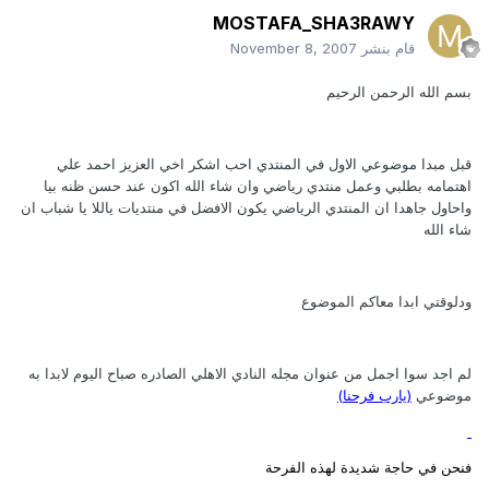
MOSTAFA_SHA3RAWY
قام بنشر
November 8, 2007
بسم الله الرحمن الرحيم
قبل مبدا موضوعي الاول في المنتدي احب اشكر اخي العزيز احمد علي
اهتمامه بطلبي وعمل منتدي رياضي وان شاء الله اكون عند حسن ظنه بيا
واحاول جاهدا ان المنتدي الرياضي يكون الافضل في منتديات ياللا يا شباب ان
شاء الله
ودلوقتي ابدا معاكم الموضوع
لم اجد سوا اجمل من عنوان مجله النادي الاهلي الصادره صباح اليوم لابدا به
موضوعي
(يارب فرحنا)
فنحن في حاجة شديدة لهذه الفرحة