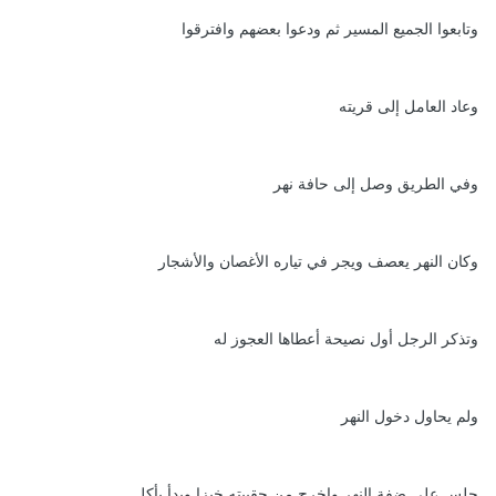
وتابعوا الجميع المسير ثم ودعوا بعضهم وافترقوا
وعاد العامل إلى قريته
وفي الطريق وصل إلى حافة نهر
وكان النهر يعصف ويجر في تياره الأغصان والأشجار
وتذكر الرجل أول نصيحة أعطاها العجوز له
ولم يحاول دخول النهر
جلس على ضفة النهر واخرج من حقيبته خبزا وبدأ يأكل