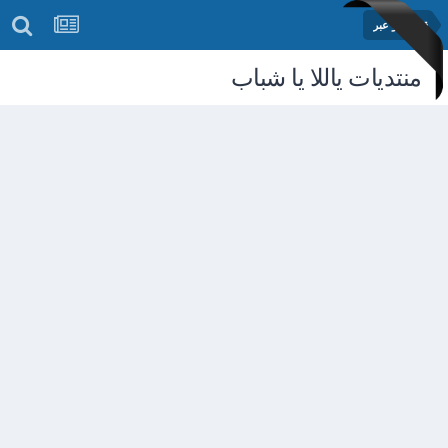
قصص و عبر
منتديات ياللا يا شباب