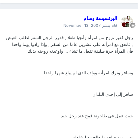
البرنسيسة وسام
قام بنشر
November 13, 2007
رجل فقير تزوج من امرأة وأنجبا طفلا , فقرر الرجل السفر لطلب العيش
, فاتفق مع امرأته على عشرين عاما من السفر , وإذا زادوا يوما واحدا
فأن المرأة حرة طليقة تفعل ما تشاء ... واوعدته زوجته بذلك
وسافر وترك امرأته وولده الذي لم يبلغ شهرا واحدا
سافر إلى إحدى البلدان
حيث عمل في طاحونة قمح عند رجل جيد
وسر منه صاحب الطاحونة لنشاطه