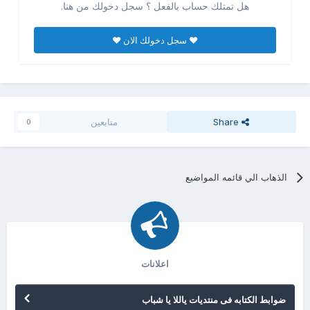
هل تمتلك حساب بالفعل ؟ سجل دخولك من هنا.
♥ سجل دخولك الان ♥
Share
متابعين
0
الذهاب الي قائمه المواضيع
اعلانات
ضوابط الكتابه فى منتديات ياللا يا شباب