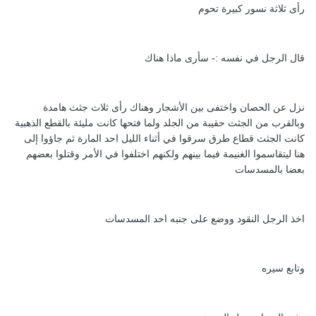
رأى ثلاثة نسور كبيرة تحوم
قال الرجل في نفسه :- سأرى ماذا هناك
نزل عن الحصان واختفى بين الأشجار وهناك رأى ثلاث جثث هامدة
وبالقرب من الجثث حقيبة من الجلد ولما فتحها كانت مليئة بالقطع الذهبية
كانت الجثث قطاع طرق سرقوا في أثناء الليل احد المارة ثم جاؤوا إلى
هنا ليتقاسموا الغنيمة فيما بينهم ولكنهم اختلفوا في الأمر وقتلوا بعضهم
بعضا بالمسدسات
اخذ الرجل النقود ووضع على جنبه احد المسدسات
وتابع سيره