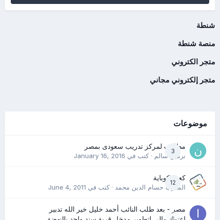
شنطة
منصة شنطة
متجر الكتروني
متجر إلكتروني مجاني
موضوعات
مطلوب لمركز تدريب سعودى بمصر
3
نرمين سالم
· كتب في
January 16, 2016
كعب كوباية
12
المدرب حسام الدين محمد
· كتب في
June 4, 2011
مصر - بعد طلب النائب أحمد خليل خير الله تدبير
0
اعتماد مالي لتطوير مدخل قرية سند واحد بالنهضة