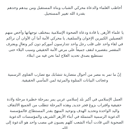
أخاطب العلماء والدعاة محركي الشباب وبناة المستقبل ومن بيدهم وحدهم
بقدرة الله تغيير المستحيل.
يا علماء الأزهر, يا قادة ودعاة الصحوة الإسلامية بمختلف توجهاتها وأخص منهم
الفصيلين الكبيرين الإخوان والسلفية, يا محركي الأمة أما آن الأوان أن نراكم
في لقاء واحد على قلب رجل واحد تتدارسون أموركم دون كبر وتعالٍ ويعترف
المقصر بتقصيره لنقف جميعاً على مرض الأمة الحقيقي وسبب البلاء حتى
نستطيع بصدق تحديد العلاج لما نحن فيه من ابتلاء.
إنّ ما تمر به مصر من أحوال متضاربة تتشابك مع تضارب الفتاوى الرسمية
وعجائب البيانات المتلوة والمرئية لمن المآسي الحقيقية.
العمل الإسلامي في أكبر بلد إسلامي عربي يمر بمرحلة خطيرة مرحلة ولادة
حقيقية واقتراب بزوغ فجر جديد, وهذه المرحلة تتطلب من الجميع الالتفاف
واليد الواحدة وتحديد الهدف وتوحيد المنهج بقدر المستطاع, فالمؤسسة
الدعوية الرسمية المتمثلة في أبناء الأزهر الشريف والمؤسسات الدعوية
الصحوية التي قادت أبناء الشعب كلهم يصبون في مصب واحد هو الدعوة إلى
الله.