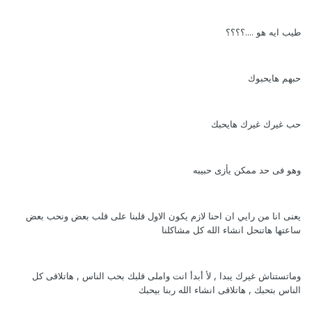
طيب ايه هو ....؟؟؟؟
حبهم هايحبوك
حب غيرك غيرك هايحبك
وهو فى حد ممكن يأزى حبيبه
يعنى انا من رايي ان احنا لازم يكون الاول قلبنا على قلب بعض ونحب بعض
ساعتها هاتنحل انشاء الله كل مشاكلنا
وماتستناش غيرك يبدا , لأ أبدأ انت واملى قلبك بحب الناس , هاتلاقى كل
الناس بتحبك , هاتلاقى انشاء الله ربنا بيحبك