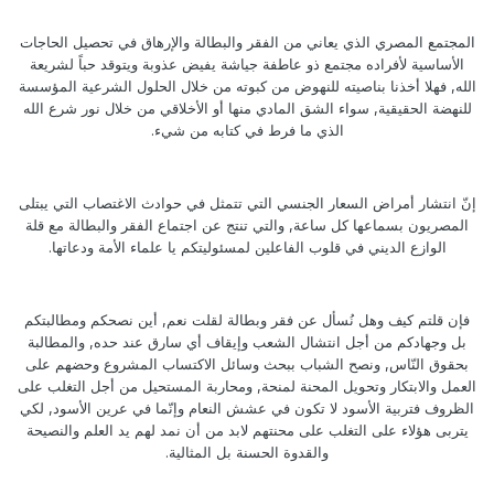
المجتمع المصري الذي يعاني من الفقر والبطالة والإرهاق في تحصيل الحاجات
الأساسية لأفراده مجتمع ذو عاطفة جياشة يفيض عذوبة ويتوقد حباً لشريعة
الله, فهلا أخذنا بناصيته للنهوض من كبوته من خلال الحلول الشرعية المؤسسة
للنهضة الحقيقية, سواء الشق المادي منها أو الأخلاقي من خلال نور شرع الله
الذي ما فرط في كتابه من شيء.
إنّ انتشار أمراض السعار الجنسي التي تتمثل في حوادث الاغتصاب التي يبتلى
المصريون بسماعها كل ساعة, والتي تنتج عن اجتماع الفقر والبطالة مع قلة
الوازع الديني في قلوب الفاعلين لمسئوليتكم يا علماء الأمة ودعاتها.
فإن قلتم كيف وهل نُسأل عن فقر وبطالة لقلت نعم, أين نصحكم ومطالبتكم
بل وجهادكم من أجل انتشال الشعب وإيقاف أي سارق عند حده, والمطالبة
بحقوق النّاس, ونصح الشباب ببحث وسائل الاكتساب المشروع وحضهم على
العمل والابتكار وتحويل المحنة لمنحة, ومحاربة المستحيل من أجل التغلب على
الظروف فتربية الأسود لا تكون في عشش النعام وإنّما في عرين الأسود, لكي
يتربى هؤلاء على التغلب على محنتهم لابد من أن نمد لهم يد العلم والنصيحة
والقدوة الحسنة بل المثالية.