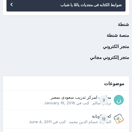
ضوابط الكتابه فى منتديات ياللا يا شباب
شنطة
منصة شنطة
متجر الكتروني
متجر إلكتروني مجاني
موضوعات
مطلوب لمركز تدريب سعودى بمصر
3
نرمين سالم
· كتب في
January 16, 2016
كعب كوباية
12
المدرب حسام الدين محمد
· كتب في
June 4, 2011