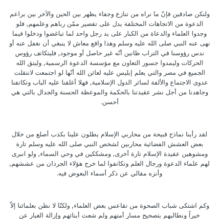
ولنكن صادقين فإنّ ما نراه من تنازع وجفاء يظهر بين الحين والآخر بين براعم
الدعوة من الاتجاهات المختلفة يدل على تقصير ممّن رباهم وعلمهم, فلو
وجدوا العلماء والدعاة من الكبار على يد رجل واحد لما تباغضوا ودخلوا فيما
نهى عنه النبي صلى الله عليه وسلم وهذا واقع معاش لا ينبغي أن نغفل عنه أو
ندس رؤوسنا في التراب ظانين أنّه غير حاصل أو موجود, فليتكاتف رؤوس
الحركات وليمدوا جسور التعاون مع مؤسسة الدعوة الرسمية, وليتق الله
الجميع في مصر والتي يعلم إبليس عليه لعائن الله أنّها لو اجتمعت لانتقلت
عدوى الاجتماع والألفة لسائر الدول الإسلامية, فهلا أغلقنا عليه الباب وتكاتفنا
وجاهدنا من أجل نشر عقيدتنا بالحكمة والموعظة الحسنة والجدال بالتي هي
أحسن.
لقد رأينا نماذج قبيحة من محاربي الإسلام يطلون علينا بكذب أصلع من خلال
بعض العشش الفضائية محاربين لشخص النبي صلى الله عليه وسلم تارة
ومشوهين عقيدة الإسلام تارة أخرى, ومشككين في وحي السماء, ولو انبرى
لهم علماء الدعوة ورجال العلم وتكاتفوا لما خرج هؤلاء الجرذان من عششهم,
وأنزه مقالي عن ذكر أسماء البعوض فيه.
وكم اشتكى شباب الصحوة من تقاعس بعض العلماء, ولكنّا لا نظن بعلمائنا إلاّ
خيراً ونطالبهم بتصحيح مسار أمتهم ولم شعث أبنائهم وإزالة الغبار عن