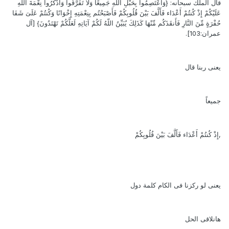
قال الملك سبحانه: {وَاعْتَصِمُواْ بِحَبْلِ اللّهِ جَمِيعًا وَلاَ تَفَرَّقُواْ وَاذْكُرُواْ نِعْمَةَ اللّهِ
عَلَيْكُمْ إِذْ كُنتُمْ أَعْدَاء فَأَلَّفَ بَيْنَ قُلُوبِكُمْ فَأَصْبَحْتُم بِنِعْمَتِهِ إِخْوَانًا وَكُنتُمْ عَلَىَ شَفَا
حُفْرَةٍ مِّنَ النَّارِ فَأَنقَذَكُم مِّنْهَا كَذَلِكَ يُبَيِّنُ اللّهُ لَكُمْ آيَاتِهِ لَعَلَّكُمْ تَهْتَدُونَ} [آل
عمران:103].
يعنى ربنا قال
جميعاً
,إِذْ كُنتُمْ أَعْدَاء فَأَلَّفَ بَيْنَ قُلُوبِكُمْ
يعنى لو ركزنا فى الكام كلمة دول
هانلاقى الحل