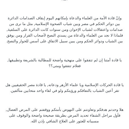
وإنّ قادة الأمة من العلماء والدعاة بإمكانهم اليوم إيقاف الصدامات الدائرة
بين دوائر الحكم في مصر وبين شباب الصحوة الإسلامية, مثل ما نرى من
صدامات واعتقالات لشباب الإخوان ومن سنوات كانت الدائرة على السلفية,
فلماذا لا نجد من العلماء والدعاة من يسدي النصح لأصحاب القرار ومن يوفق
بين الشباب ودوائر الحكم ومن يبين سبيل الاتفاق على أسس للحوار والنصح.
يا قادة أمتنا إن لم تتفقوا على منهجية واضحة للمطالبة بالشريعة وتطبيقها,
فعلام تتفقوا ومتى؟؟
يا قادة الحركات الإسلامية ويا علماء الأزهر ودعاته, يا قادة مصر الحقيقيين هل
تقر أعين الشباب بالتفافكم ورؤيتكم ولو في لقاء واحد متحابين متآلفين.
هلا وحدتم هدفكم وتعاونتم على النهوض بأمتكم ووقفتم على المرض العضال,
فأول مراحل الشفاء تحديد المرض بطريقة صحيحة واضحة والوقوف على
مسبباته للعثور على العلاج الشافي بإذن الله.