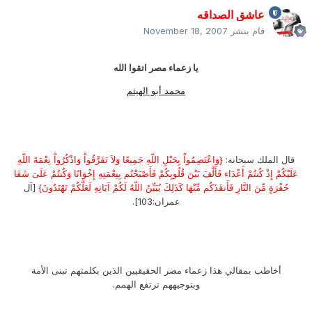
عاشق الصداقه
قام بنشر
November 18, 2007
يا زعماء مصر اتقوا الله
محمد أبو الهيثم
قال الملك سبحانه:
{وَاعْتَصِمُواْ بِحَبْلِ اللّهِ جَمِيعًا وَلاَ تَفَرَّقُواْ وَاذْكُرُواْ نِعْمَةَ اللّهِ
عَلَيْكُمْ إِذْ كُنتُمْ أَعْدَاء فَأَلَّفَ بَيْنَ قُلُوبِكُمْ فَأَصْبَحْتُم بِنِعْمَتِهِ إِخْوَانًا وَكُنتُمْ عَلَىَ شَفَا
حُفْرَةٍ مِّنَ النَّارِ فَأَنقَذَكُم مِّنْهَا كَذَلِكَ يُبَيِّنُ اللّهُ لَكُمْ آيَاتِهِ لَعَلَّكُمْ تَهْتَدُونَ}
[آل
عمران:103].
أخاطب بمقالي هذا زعماء مصر الحقيقيين الذين بكلمتهم تبنى الأمة
وبتوجيههم ترتفع الهمم.