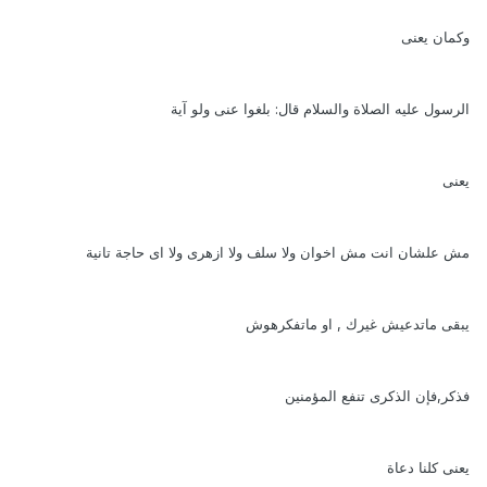
وكمان يعنى
الرسول عليه الصلاة والسلام قال: بلغوا عنى ولو آية
يعنى
مش علشان انت مش اخوان ولا سلف ولا ازهرى ولا اى حاجة تانية
يبقى ماتدعيش غيرك , او ماتفكرهوش
فذكر,فإن الذكرى تنفع المؤمنين
يعنى كلنا دعاة