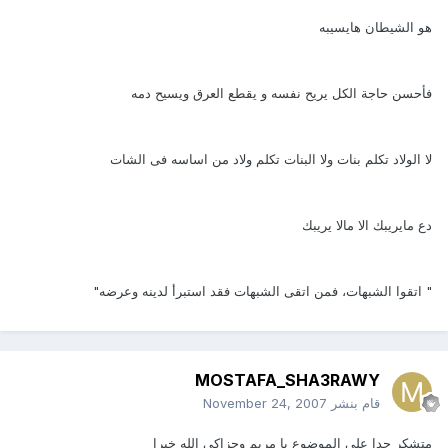
هو الشيطان هايسيبه
فأحسن حاجة الكل يريح نفسه و يقطع العرق ويسيح دمه
لا الولاد تكلم بنات ولا البنات تكلم ولاد من اساسه فى الشات
دع مايريبك الا مالا يريبك
" اتقوا الشبهات، فمن اتقى الشبهات فقد استبرأ لدينه وعرضه"
MOSTAFA_SHA3RAWY
قام بنشر
November 24, 2007
متشكر جدا علي الموضوع يا مريم وجزاكي الله خيرا