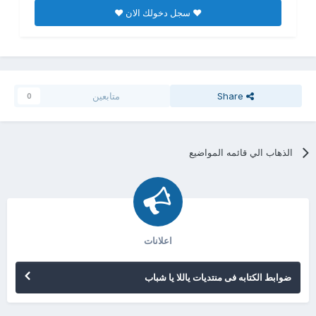
♥ سجل دخولك الان ♥
Share
متابعين
0
الذهاب الي قائمه المواضيع
اعلانات
ضوابط الكتابه فى منتديات ياللا يا شباب