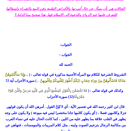
الحالات هي :أن يسأل عن حال أسرتها والأغراض الطبية وفي البيع والشراء ولسؤالها
للتعرف عليها عند الزواج وللدعوة إلى الإسلام فهل هذا صحيح وما الدليل؟
الجواب:
الجواب :
الحمد لله
الشروط الشرعية للكلام مع المرأة الأجنبية مذكورة في قوله تعالى : ( ..
وَإِذَا سَأَلْتُمُوهُنَّ
مَتَاعًا فَاسْأَلُوهُنَّ مِنْ وَرَاءِ حِجَابٍ ذَلِكُمْ أَطْهَرُ لِقُلُوبِكُمْ وَقُلُوبِهِنَّ ..
) سورة الأحزاب آية 53
وكذلك في قوله تعالى : (
فَلا تَخْضَعْنَ بِالْقَوْلِ فَيَطْمَعَ الَّذِي فِي قَلْبِهِ مَرَضٌ وَقُلْنَ قَوْلا
مَعْرُوفًا
(32) سورة الأحزاب
قال ابن كثير رحمه الله في تفسير الآية : أي لا تُلِنَّ القول . أمرهن الله أن يكون قولهن
جزلا وكلامهن فصلا ، ( أي يكون كلامها جادا مختصرا ليس فيه ميوعة ) ولا يكون على وجه
يظهر في القلب علاقة بما يظهر عليه من اللين ، كما كانت الحال عليه في نساء العرب
من مكالمة الرجال بترخيم الصوت ولينه ، مثل كلام المريبات والمومسات ، فنهاهن عن