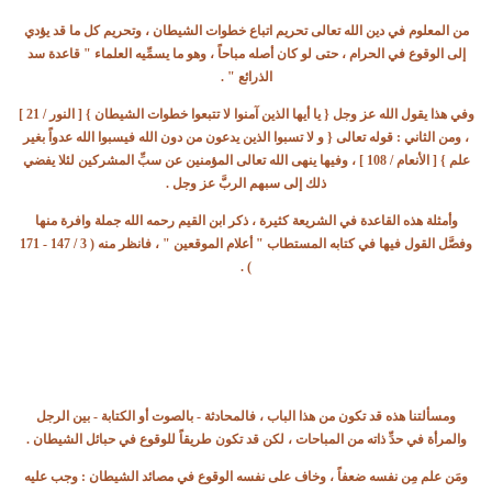
من المعلوم في دين الله تعالى تحريم اتباع خطوات الشيطان ، وتحريم كل ما قد يؤدي
إلى الوقوع في الحرام ، حتى لو كان أصله مباحاً ، وهو ما يسمِّيه العلماء " قاعدة سد
الذرائع " .
وفي هذا يقول الله عز وجل { يا أيها الذين آمنوا لا تتبعوا خطوات الشيطان } [ النور / 21 ]
، ومن الثاني : قوله تعالى { و لا تسبوا الذين يدعون من دون الله فيسبوا الله عدواً بغير
علم } [ الأنعام / 108 ] ، وفيها ينهى الله تعالى المؤمنين عن سبِّ المشركين لئلا يفضي
ذلك إلى سبهم الربَّ عز وجل .
وأمثلة هذه القاعدة في الشريعة كثيرة ، ذكر ابن القيم رحمه الله جملة وافرة منها
وفصَّل القول فيها في كتابه المستطاب " أعلام الموقعين " ، فانظر منه ( 3 / 147 - 171
) .
ومسألتنا هذه قد تكون من هذا الباب ، فالمحادثة - بالصوت أو الكتابة - بين الرجل
والمرأة في حدِّ ذاته من المباحات ، لكن قد تكون طريقاً للوقوع في حبائل الشيطان .
ومَن علم مِن نفسه ضعفاً ، وخاف على نفسه الوقوع في مصائد الشيطان : وجب عليه