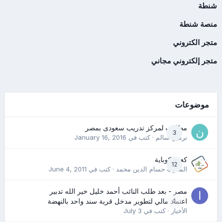
شنطة
منصة شنطة
متجر الكتروني
متجر إلكتروني مجاني
موضوعات
مطلوب لمركز تدريب سعودى بمصر
3
نرمين سالم
· كتب في
January 16, 2016
كعب كوباية
12
المدرب حسام الدين محمد
· كتب في
June 4, 2011
مصر - بعد طلب النائب أحمد خليل خير الله تدبير
0
اعتماد مالي لتطوير مدخل قرية سند واحد بالنهضة
الأخبار
· كتب في
July 3