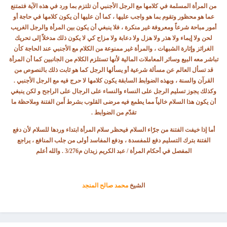
من المرأة المسلمة في كلامها مع الرجل الأجنبي أن تلتزم بما ورد في هذه الآية فتمتنع
عما هو محظور وتقوم بما هو واجب عليها ، كما أن عليها أن يكون كلامها في حاجة أو
أمور مباحة شرعاً ومعروفة غير منكرة ، فلا ينبغي أن يكون بين المرأة والرجل الغريب
لحن ولا إيماء ولا هذر ولا هزل ولا دعابة ولا مزاح كي لا يكون ذلك مدخلاً إلى تحريك
الغرائز وإثارة الشبهات ، والمرأة غير ممنوعة من الكلام مع الأجنبي عند الحاجة كأن
تباشر معه البيع وسائر المعاملات المالية لأنها تستلزم الكلام من الجانبين كما أن المرأة
قد تسأل العالم عن مسألة شرعية أو يسألها الرجل كما هو ثابت ذلك بالنصوص من
القرآن والسنة ، وبهذه الضوابط السابقة يكون كلامها لا حرج فيه مع الرجل الأجنبي .
وكذلك يجوز تسليم الرجل على النساء والنساء على الرجال على الراجح و لكن ينبغي
أن يكون هذا السلام خالياً مما يطمع فيه مرضى القلوب بشرط أَمن الفتنة وملاحظة ما
تقدّم من الضوابط .
أما إذا خيفت الفتنة من جرّاء السلام فيحظر سلام المرأة ابتداء وردها للسلام لأن دفع
الفتنة بترك التسليم دفع للمفسدة ، ودفع المفاسد أولى من جلب المنافع ، يراجع
المفصل في أحكام المرأة / عبد الكريم زيدان م3/276 . والله أعلم
الشيخ
محمد صالح المنجد