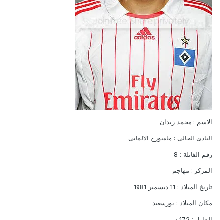
الاسم : محمد زيدان
النادى الحالى : هامبورج الالمانى
رقم الفانلة : 8
المركز : مهاجم
تاريخ الميلاد : 11 ديسمبر 1981
مكان الميلاد : بورسعيد
الطول : 172 سنتيميتر