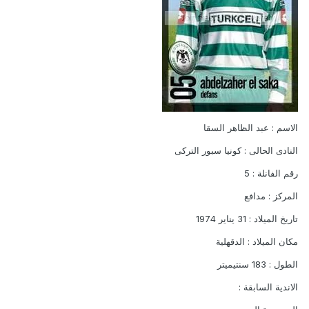
الاسم : عبد الظاهر السقا
النادى الحالى : كونيا سبور التركى
رقم الفانلة : 5
المركز : مدافع
تاريخ الميلاد : 31 يناير 1974
مكان الميلاد : الدقهلية
الطول : 183 سنتيميتر
الاندية السابقة :