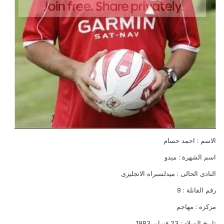
الاسم : احمد حسام
اسم الشهرة : ميدو
النادى الحالى : ميدلسبراه الانجليزى
رقم الفانلة : 9
مركزه : مهاجم
تاريخ الميلاد : 23 فبراير 1983