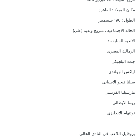
مكان الميلاد : القاهرة
الطول : 190 سنتيميتر
الحالة الاجتماعية : متزوج ولديه (على)
الاندية السابقة :
الزمالك المصرى
جنت البلجيكى
اياكس الهولندى
سيلتا فيجو الاسبانى
مارسيليا الفرنسى
روما الايطالى
توتنهام الانجليزى
بروفايل اللاعب فى النادى الحالى