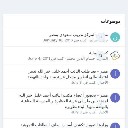
موضوعات
مطلوب لمركز تدريب سعودى بمصر
3
نرمين سالم
· كتب في
January 16, 2016
كعب كوباية
12
المدرب حسام الدين محمد
· كتب في
June 4, 2011
مصر - بعد طلب النائب أحمد خليل خير الله تدبير
0
اعتماد مالي لتطوير مدخل قرية سند واحد بالنهضة
الأخبار
· كتب في
July 3
مصر - بحضور أعضاء مكتب النائب أحمد خليل خير الله
لجنة تعاين طريقي قرية الحظيرة و المدرسة الصناعية
0
بالنهضة تمهيدًا لبدء تطويره
الأخبار
· كتب في
July 3
وزارة التموين تكشف أسباب إيقاف البطاقات التموينية