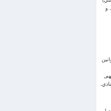
 و
نين
هم,
ادي.
ي من أصل