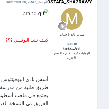
MOSTAFA_SHA3RAWY
قام بنشر
November 29, 2007
شباب ياللا يا شباب
كيـف نشـأ اليوفـــي ؟؟؟
636
الإقامة:
tanta
الهوايات:
كرة القدم - السفر
- الانترنت
طريق طلبة من مدرسة (م
يجتمع في ملعب أسطوري 