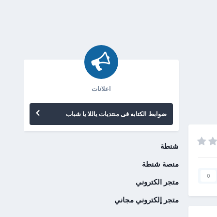
اعلانات
ضوابط الكتابه فى منتديات ياللا يا شباب
شنطة
منصة شنطة
0
متجر الكتروني
متجر إلكتروني مجاني