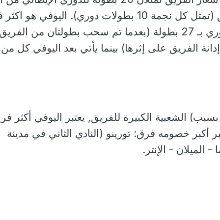
27 بطولة حققها الفريق (تمثل كل نجمة 10 بطولات دوري). اليوفي هو ا
إيطاليا إحرازا للقب الدوري بـ 27 بطولة (بعدما تم سحب بطولتان من الفريق
نة الفريق على إثرها) بينما يأتي بعد اليوفي كل من
سبب) الشعبية الكبيرة للفريق, يعتبر اليوفي أكثر فر
ر أكبر خصومه فرق: تورينو (النادي الثاني في مدينة
 - الميلان - الإنتر.