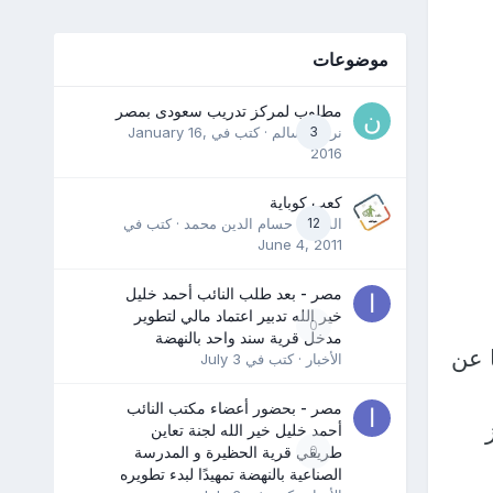
موضوعات
مطلوب لمركز تدريب سعودى بمصر
3
نرمين سالم
· كتب في
January 16,
2016
كعب كوباية
12
المدرب حسام الدين محمد
· كتب في
June 4, 2011
مصر - بعد طلب النائب أحمد خليل
خير الله تدبير اعتماد مالي لتطوير
0
مدخل قرية سند واحد بالنهضة
اليا عن
الأخبار
· كتب في
July 3
مصر - بحضور أعضاء مكتب النائب
أحمد خليل خير الله لجنة تعاين
0
طريقي قرية الحظيرة و المدرسة
الصناعية بالنهضة تمهيدًا لبدء تطويره