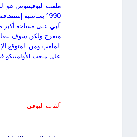
ملعب اليوفينتوس هو الد
1990 بمناسبة إستضا
متفرج ولكن سوف يتقلص ه
على ملعب الأولمبيكو في
ألقاب اليوفي