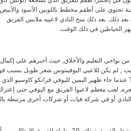
نة تحتوي على أطقم مخطط باللونين الأسود والأبيض.
بعد ذلك. بعد ذلك منح النادي لاعبيه ملابس الفريق
ر الخياطين في ذلك الوقت.
ه من نواحي التعليم والأخلاق, حيث أجبرهم على إكمال
 , لم يكن للاعبي اليوفينتوس شعر طويل بسبب قوا
النادي حتى موسم 1970 عندما جاء ظهير اليمين لليوفي فرانكو كاوسيو الذي
ره. لعب معظم لاعبوا الفريق مع اليوفي حتى إعتزال
لنادي أو في شركة فيات أو شركات أخرى مرتبطة بالن
النجمتان اللتان يحملهما شعار الفريق تمثلان 20 بطولة للدوري الإيطال