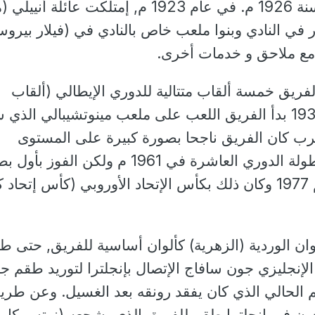
يفوزوا بعد ذلك إلا في سنة 1926 م. في عام 1923 م, إمتلكت عائلة أ
 في النادي وبنوا ملعب خاص بالنادي في (فيلار بيروس
 مع ملاحق و خدمات أخرى.
 م, جمع الفريق خمسة ألقاب متتالية للدوري الإيطالي (ألقاب
الإسكوديتو). في سنة 1933 بدأ الفريق اللعب على ملعب مينوتشيبالي ال
حرب كان الفريق ناجحا بصورة كبيرة على المستوى
المحلي, وربح الفريق بطولة الدوري العاشرة في 1961 م ولكن الفوز 
أوروبية كانت في موسم 1977 وكان ذلك بكأس الإتحاد الأوروبي (كأس إتحاد
لوان الوردية (الزهرية) كألوان أساسية للفريق, حتى 
لإنجليزي جون سافاج الإتصال بإنجلترا لتوريد طقم جد
الحالي الذي كان يفقد رونقه بعد الغسيل. وعن طري
ن في إنجلترا طقم للفريق الذي يشجعه (نوتس كاون