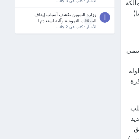
الأخبار
· كتب في
July 3
نييلي (مالكة
ا)
وزارة التموين تكشف أسباب إيقاف
0
البطاقات التموينية وآلية استعادتها
الأخبار
· كتب في
July 2
ذي سمي
بأول بطولة
 كرة
طلب
يد
ق
تي)