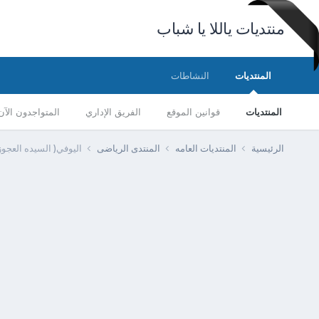
منتديات ياللا يا شباب
المنتديات
النشاطات
المنتديات
قوانين الموقع
الفريق الإداري
المتواجدون الآن
الرئيسية
المنتديات العامه
المنتدى الرياضى
اليوفي( السيده العجوز