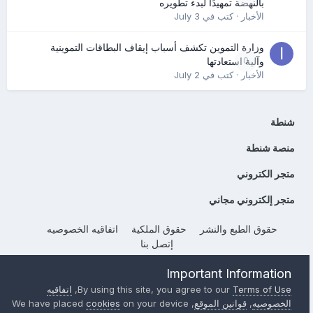
بالنهضة تمهيدًا لبدء تطويره
الأخبار
· كتب في
July 3
وزارة التموين تكشف أسباب إيقاف البطاقات التموينية
0
وآلية استعادتها
الأخبار
· كتب في
July 2
شنطة
منصة شنطة
متجر الكتروني
متجر إلكتروني مجاني
حقوق الطبع والنشر
حقوق الملكية
اتفاقيه الخصوصيه
إتصل بنا
Powered by Invision Community
Important Information
Terms of Use
By using this site, you agree to our
,
اتفاقيه
الخصوصيه
,
قوانين الموقع
, We have placed
on your device
cookies