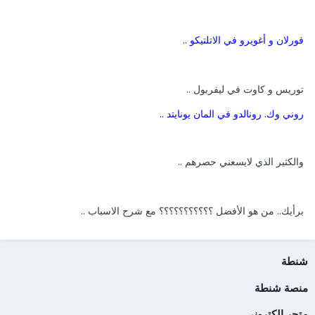
فورلان و أغويرو في الاتلتيكو ..
توريس و كاوت في ليفربول ..
روني وك. رونالدو في المان يونايتد ..
والكثير الذي لايسعني حصرهم ..
برأيك.. من هو الأفضل ؟؟؟؟؟؟؟؟؟؟؟ مع شرح الاسباب ..
شنطة
منصة شنطة
متجر الكتروني