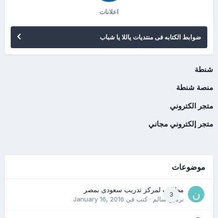
اعلانات
ضوابط الكتابه فى منتديات ياللا يا شباب
شنطة
منصة شنطة
متجر الكتروني
متجر إلكتروني مجاني
موضوعات
مطلوب لمركز تدريب سعودى بمصر
3
نرمين سالم
· كتب في
January 16, 2016