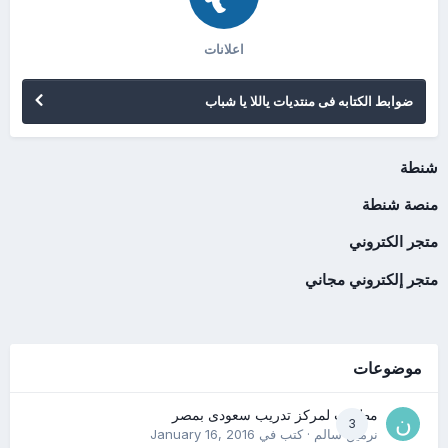
اعلانات
ضوابط الكتابه فى منتديات ياللا يا شباب
شنطة
منصة شنطة
متجر الكتروني
متجر إلكتروني مجاني
موضوعات
مطلوب لمركز تدريب سعودى بمصر
3
نرمين سالم
· كتب في
January 16, 2016