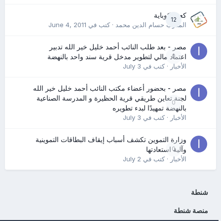
كعب كوباية
12
المدرب حسام الدين محمد
· كتب في
June 4, 2011
مصر - بعد طلب النائب أحمد خليل خير الله تدبير
0
اعتماد مالي لتطوير مدخل قرية سند واحد بالنهضة
الأخبار
· كتب في
July 3
مصر - بحضور أعضاء مكتب النائب أحمد خليل خير الله
لجنة تعاين طريقي قرية الحظيرة و المدرسة الصناعية
0
بالنهضة تمهيدًا لبدء تطويره
الأخبار
· كتب في
July 3
وزارة التموين تكشف أسباب إيقاف البطاقات التموينية
0
وآلية استعادتها
الأخبار
· كتب في
July 2
شنطة
منصة شنطة