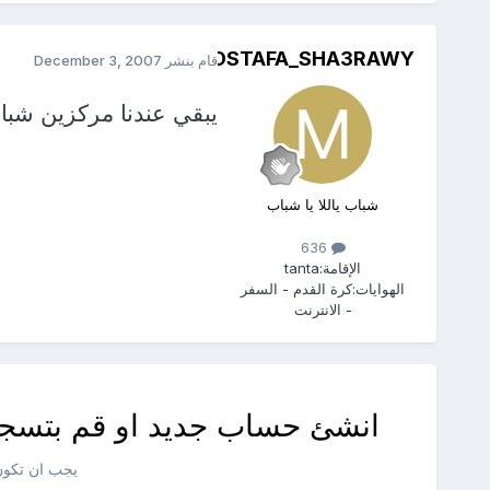
MOSTAFA_SHA3RAWY
قام بنشر
December 3, 2007
يبقي عندنا مركزين شب
شباب ياللا يا شباب
636
الإقامة:
tanta
الهوايات:
كرة القدم - السفر
- الانترنت
انشئ حساب جديد او قم بتسجي
يجب ان تكون 