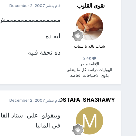
تقوى القلوب
قام بنشر
December 2, 2007
مممممممممممممممش
ايه ده
شباب ياللا يا شباب
ده تحفة فنيه
2.4k
الإقامة:
مصر
الهوايات:
دراسه كل ما يتعلق
بذوى الاحتياجات الخاصه
MOSTAFA_SHA3RAWY
قام بنشر
December 2, 2007
وبيقولوا علي استاد ال
في المانيا