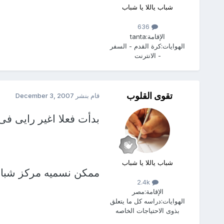
شباب ياللا يا شباب
636
الإقامة:
tanta
الهوايات:
كرة القدم - السفر
- الانترنت
تقوى القلوب
قام بنشر
December 3, 2007
بدأت فعلا اغير رايى فى 
شباب ياللا يا شباب
ممكن نسميه مركز شباب
2.4k
الإقامة:
مصر
الهوايات:
دراسه كل ما يتعلق
بذوى الاحتياجات الخاصه