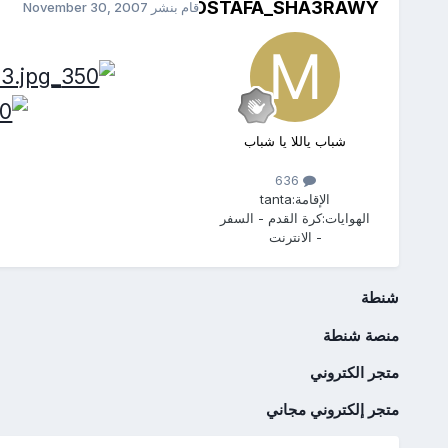
MOSTAFA_SHA3RAWY
قام بنشر
November 30, 2007
شباب ياللا يا شباب
636
الإقامة:
tanta
الهوايات:
كرة القدم - السفر
- الانترنت
شنطة
منصة شنطة
متجر الكتروني
متجر إلكتروني مجاني