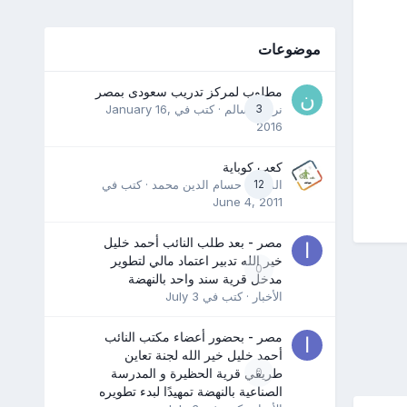
موضوعات
مطلوب لمركز تدريب سعودى بمصر
3
نرمين سالم
· كتب في
January 16,
2016
كعب كوباية
12
المدرب حسام الدين محمد
· كتب في
June 4, 2011
مصر - بعد طلب النائب أحمد خليل
خير الله تدبير اعتماد مالي لتطوير
0
مدخل قرية سند واحد بالنهضة
الأخبار
· كتب في
July 3
مصر - بحضور أعضاء مكتب النائب
أحمد خليل خير الله لجنة تعاين
0
طريقي قرية الحظيرة و المدرسة
الصناعية بالنهضة تمهيدًا لبدء تطويره