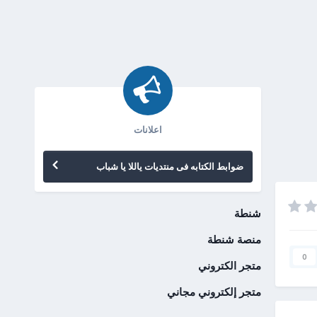
اعلانات
ضوابط الكتابه فى منتديات ياللا يا شباب
شنطة
منصة شنطة
0
متجر الكتروني
متجر إلكتروني مجاني